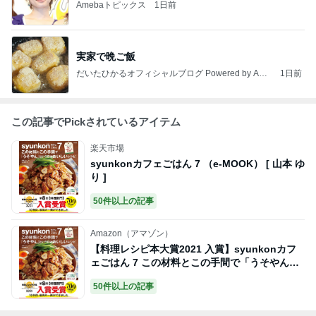
Amebaトピックス
1日前
実家で晩ご飯
だいたひかるオフィシャルブログ Powered by Ame
1日前
ba
この記事でPickされているアイテム
楽天市場
syunkonカフェごはん 7 （e-MOOK） [ 山本 ゆ
り ]
50件以上の記事
Amazon（アマゾン）
【料理レシピ本大賞2021 入賞】syunkonカフ
ェごはん 7 この材料とこの手間で「うそやん」
というほどおいしいレシピ (e-MOOK)
50件以上の記事