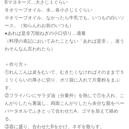
Bマヨネーズ…大さじ１ぐらい
Ｂオリーブオイル、水…各小さじ１ぐらい
※オリーブオイル、なかったら牛乳でも。いつもの白いソ
ース。（知らんわお前のいつも）
●あれば是非万能ねぎの小口切り…適量
（料理の表記においてみたことない「あれば是非」。迷う
わそんなん言われたら）
＜作り方＞
①れんこんは皮をむいて、むきたくなければそのままで５
ミリくらいの厚さに切り、ポリ袋に入れて片栗粉をまぶ
す。
②フライパンにサラダ油（分量外）を熱して①を入れ、こ
んがりしたら裏返し、両面こんがりしたら余分な脂をペー
パータオルでふきとって合わせたA、ゴマを加えて絡め
る。
③器に盛り、合わせたBをかけ、ネギを散らす。