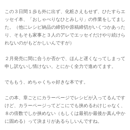
この３日間１歩も外に出ず、化粧さえもせず、ひたすらエ
ッセイ本、「おしゃべりなひとみしり」の作業をしてまし
た。（他にレシピ納品の締切や原稿締切がいくつかあった
り、そもそも家事と３人のアレでエッセイだけやり続けら
れないのがもどかしいんですが）
２月発売に間に合うか否かで、ほんと遅くなってしまって
申し訳ないし情けない。とにかく全力で進めてます。
でももう、めちゃくちゃ好きな本です。
この本、章ごとにカラーページでレシピが入ってるんです
けど、カラーページってどこにでも挟めるわけじゃなく、
８の倍数でしか挟めない（もしくは最初か最後か真ん中か
に固める）って決まりがあるらしいんですね。