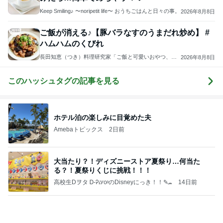
Keep Smiling♪ 〜noripetit life〜 おうちごはんと日々の事。
2026年8月8日
ご飯が消える♪【豚バラなすのうまだれ炒め】 #
ハムハムのくびれ
長田知恵（つき）料理研究家「ご飯と可愛いおやつ、キ
2026年8月8日
ッチンアイテム」
このハッシュタグの記事を見る
ホテル泊の楽しみに目覚めた夫
Amebaトピックス
2日前
大当たり？！ディズニーストア夏祭り…何当た
る？！夏祭りくじに挑戦！！！
高校生Dヲタ Ꭰ-ᎮꭵꭹꭴのDisneyにっき！！✎ܚ
14日前
金子恵美 リピートしたい福井の味