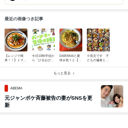
最近の画像つき記事
【レンジで簡
今日10時半頃か
DAIENKAIと夏
※長文です 子
単！！】トマト
ら「ひるおび」
休み色々と【包
どもの偏食とか
照り焼きチキン
13時頃から「生
丁不要！めっち
料理への思いと
＆ナスのそぼろ
活は踊る」に出
ゃ簡単】納豆パ
か【夏休みを乗
あん＊ひるおび
演します
もっと見る
スタ
り切るレシピ】
のレシピです
今までで最大の
レシピ数です
ABEMA
元ジャンポケ斉藤被告の妻がSNSを更
新