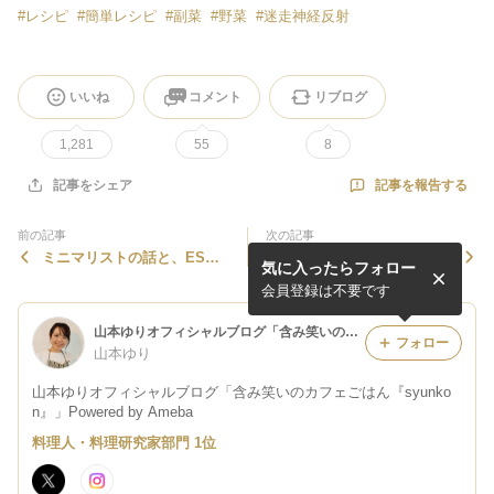
#
レシピ
#
簡単レシピ
#
副菜
#
野菜
#
迷走神経反射
いいね
コメント
リブログ
1,281
55
8
記事を報告する
記事をシェア
前の記事
次の記事
ミニマリストの話と、ESSE
世界一簡単なマカロニグラタ
気に入ったらフォロー
２月号のお知らせ
ンの作り方で＊とろ卵カレー
グラタン
会員登録は不要です
山本ゆりオフィシャルブログ「含み笑いのカフェごはん『syunkon』」Powered by Ameba
フォロー
山本ゆり
山本ゆりオフィシャルブログ「含み笑いのカフェごはん『syunko
n』」Powered by Ameba
料理人・料理研究家部門 1位