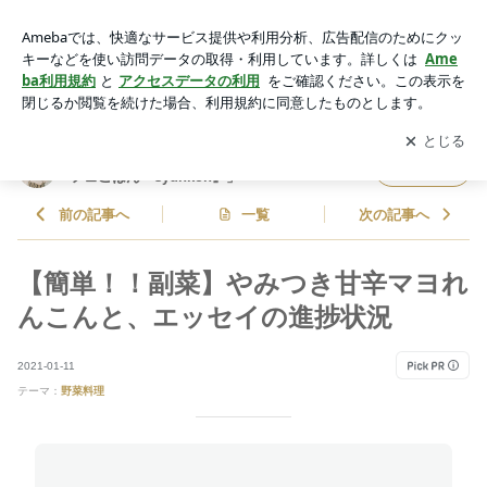
【簡単！！副菜】やみつき甘辛マヨれんこんと、エッセイの進
捗状況 | 山本ゆりオフィシャルブログ「含み笑いのカフェごは
アプリをダウンロードして
ブログの更新通知
を受け取りまし
開く
ん『syunkon』」Powered by Ameba
ょう。
山本ゆりオフィシャルブログ「含み笑いのカ
フォロー
フェごはん『syunkon』」
前の記事へ
一覧
次の記事へ
【簡単！！副菜】やみつき甘辛マヨれ
んこんと、エッセイの進捗状況
2021-01-11
テーマ：
野菜料理