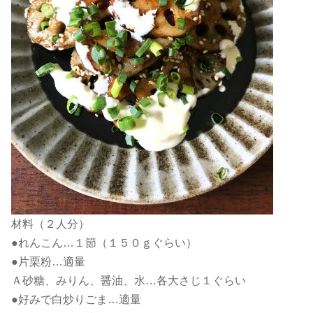
材料（２人分）
●れんこん…１節（１５０ｇぐらい）
●片栗粉…適量
Ａ砂糖、みりん、醤油、水…各大さじ１ぐらい
●好みで白炒りごま…適量