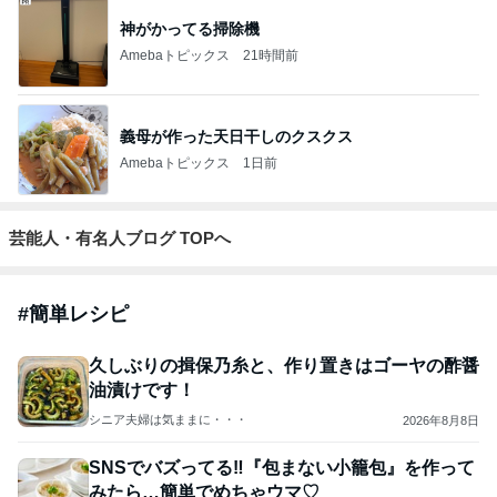
神がかってる掃除機
Amebaトピックス
21時間前
義母が作った天日干しのクスクス
Amebaトピックス
1日前
芸能人・有名人ブログ TOPへ
#
簡単レシピ
久しぶりの揖保乃糸と、作り置きはゴーヤの酢醤
油漬けです！
シニア夫婦は気ままに・・・
2026年8月8日
SNSでバズってる‼︎『包まない小籠包』を作って
みたら…簡単でめちゃウマ♡