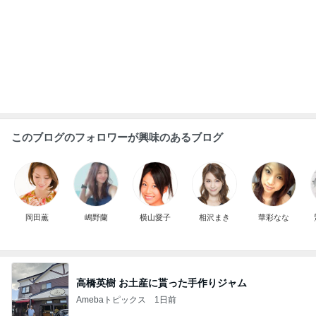
このブログのフォロワーが興味のあるブログ
岡田薫
嶋野蘭
横山愛子
相沢まき
華彩なな
高橋英樹 お土産に貰った手作りジャム
Amebaトピックス
1日前