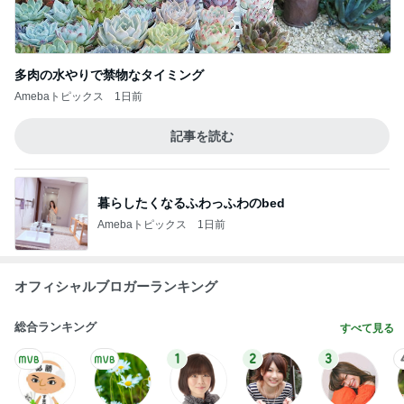
1
2
3
市川團十郎白
小林麻央
だいたひかる
桃
クロ
猿
急上昇ランキング
すべて見る
1
2
3
4
5
デーモン閣下
片岡愛之助
林下清志(ビッ
沢田聖子
金沢克彦
グダディ)
新登場ランキング
すべて見る
1
2
3
4
5
BEYOOOOO
島倉りか
ゆうこりん
石 安伊
蒼井心音
NDS