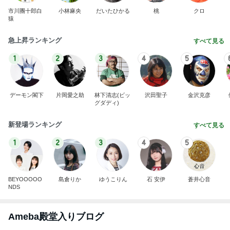
Ameba殿堂入りブログ
北斗晶
中川翔子
辻希美