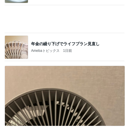
扇風機の代わりに導入した物
Amebaトピックス
1日前
記事を読む
堀ちえみの夫 朝食は喜多方ラーメン
Amebaトピックス
2日前
17年ぶりに会った歌手の後輩と昔話
Amebaトピックス
1日前
夫のおかげで毎日大量収穫の野菜
Amebaトピックス
11時間前