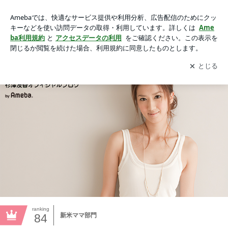
杉澤友香オフィシャルブログ「杉澤友香のぎゅ→ぎゅ→詰め」
Powered by Ameba
アプリをダウンロードして
ブログの更新通知
を受け取りまし
開く
ょう。
ranking
84
新米ママ部門