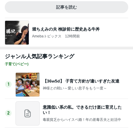
毒親貧乏からハイスペ婚！年の差毒舌夫と妊活中
【修正5ヶ月】集団健診に怯えながらも参戦！
先生からの言葉に涙
3
ayubabyブログ
このジャンルの記事をもっと見る
次世代掃除機がやってきた！！
Amebaトピックス
7時間前
背中が滝汗でも大丈夫だったTシャツ