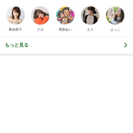
釈由美子
クロ
尾形あい
えり
よっこ
もっと見る