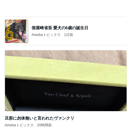
旦那に勿体無いと言われたヴァンクリ
Amebaトピックス
20時間前
記事を読む
堀ちえみの夫 検診前に歴史ある牛丼
Amebaトピックス
12時間前
ジャンル人気記事ランキング
子育て(ベビー)
【36w5d】 子育て方針が違いすぎた友達
1
神様との戦い～愛しい息子をもう一度～
意識低い系の私。できるだけ楽に育児した
い！
2