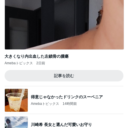
大きくなり内出血した左鎖骨の腫瘍
Amebaトピックス
2日前
記事を読む
得意じゃなかったドリンクのスーベニア
Amebaトピックス
14時間前
川崎希 長女と選んだ可愛いお守り
Amebaトピックス
10時間前
疲労MAXで取り入れているすっぽん
Amebaトピックス
22時間前
バズった真空保存容器の1点の不満