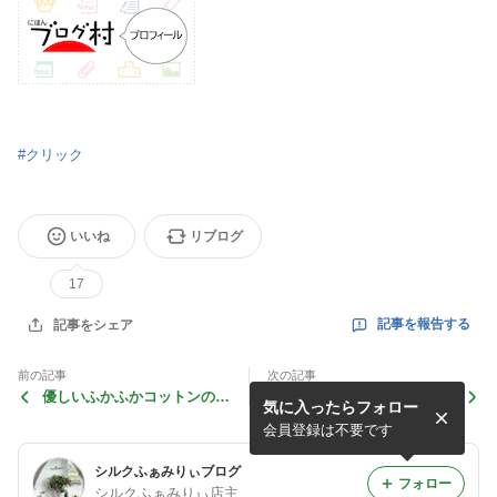
#
クリック
いいね
リブログ
17
記事を報告する
記事をシェア
前の記事
次の記事
優しいふかふかコットンの敷
「キッズ絹コットン無縫製腹
気に入ったらフォロー
きパッドは……春・秋・冬に
巻スパッツ」は少し大きめに
心地いいです。
編み上がったのでアウトレッ
会員登録は不要です
トに……！！
シルクふぁみりぃブログ
フォロー
シルクふぁみりぃ店主