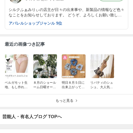
シルクふぁみりぃの店主が日々の出来事や、新製品の情報など色々
なことをお知らせしております。 どうぞ、よろしくお願い致しま
す。
アパレルショップジャンル 9位
最近の画像つき記事
ベルガモット生
８月のショール
明日８月５日に
リバティのシュ
地、もし作れた
ーム日曜オープ
出来上がってく
シュ、大人気な
ら何を縫い上げ
ンも、お休みさ
る製品達のご紹
ので素敵な別の
ましょうか？
せていただきま
介です！！
柄でも縫い上げ
す！！
もっと見る
ました！
芸能人・有名人ブログ TOPへ