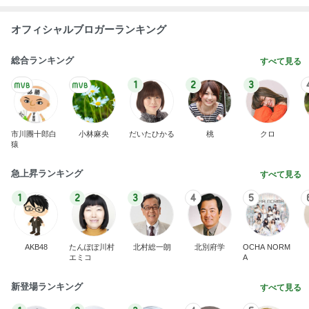
猿
急上昇ランキング
すべて見る
1
2
3
4
5
AKB48
たんぽぽ川村
北村総一朗
北別府学
OCHA NORM
エミコ
A
新登場ランキング
すべて見る
1
2
3
4
5
BEYOOOOO
ゆうこりん
島倉りか
石 安伊
蒼井心音
NDS
誕生日会とはま寿司での暴食と体重
Amebaトピックス
2日前