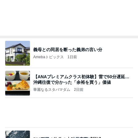
Amebaトピックス
2日前
アンジャ児嶋さん相葉ちゃんと食事で紹介された仲
のいい後輩にコイツとは仲よく出来ないと思った
喋り場ならぬ語り場(仮)
10日前
鎮痛剤が効かず検査したまさかの結果
Amebaトピックス
1日前
何故トランプ大統領が日本円を支援するのかと聞か
れた時の答え
nokoarikonのブログ
2日前