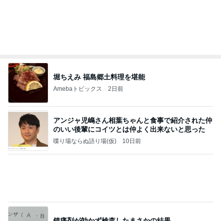
Amebaトピックス
2日前
価値観の違いによる「失敗」に対して感情的に反省
しない 私だけの宗教仮称略称偶然と暗合教教義候
補
ムカシオナガザルのwesternblack brain stool2024
4日前
年（令和6）11月25日以来減酒断煙再開ムカシオナ
ガザル
嘘をついて義母を入れた後の平穏
Amebaトピックス
1日前
相続税を、払えないで、売りに出されて不動産は、
外国のお金持ちに買われているそうです。やばいで
すよ
ht9299yzf祈りのブログ
5日前