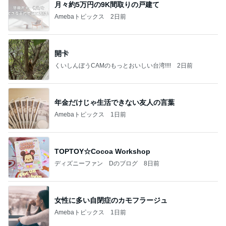
旦那が語るきつい人の共通点
Amebaトピックス
20時間前
記事を読む
義母との同居を断った義弟の言い分
Amebaトピックス
1日前
【ANAプレミアムクラス初体験】雷で50分遅延…
沖縄往復で分かった「余裕を買う」価値
華麗なるスタバマダム
2日前
780万円の物件の土砂災害警戒区域
Amebaトピックス
2日前