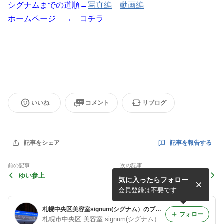
シグナムまでの道順→
写真編
動画編
ホームページ → コチラ
いいね
コメント
リブログ
記事を報告する
記事をシェア
前の記事
次の記事
ゆい参上
25歳になりました！♡
気に入ったらフォロー
会員登録は不要です
札幌中央区美容室signum(シグナム）のブログ
フォロー
札幌市中央区 美容室 signum(シグナム）