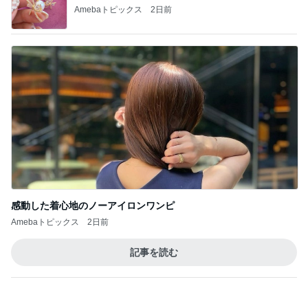
感動した着心地のノーアイロンワンピ
Amebaトピックス
2日前
記事を読む
トップブロガーランキング
美容
料理
1
1
（旧アカウント）エマ
栄養士ママそっち
ブログ【アラフォー会
簡単美味しいサイ