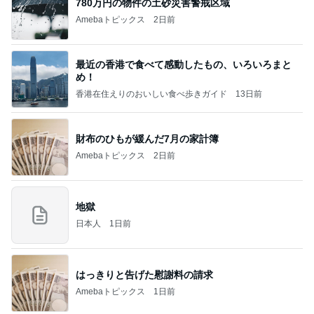
娘と一緒にゆっくり作った朝ごはん
Amebaトピックス
11時間前
高橋直純のトラブルメーカー第1167回更新しまし
た！
高橋直純オフィシャルブログ「なおずみぶろぐ」
11日前
Powered by Ameba
なぜ我が子だけ有料なのかと質問
Amebaトピックス
1日前
話題のスイカ丸ごとアイス♡
さとみるくのロサンゼルス⇔ハワイ夢日記
7日前