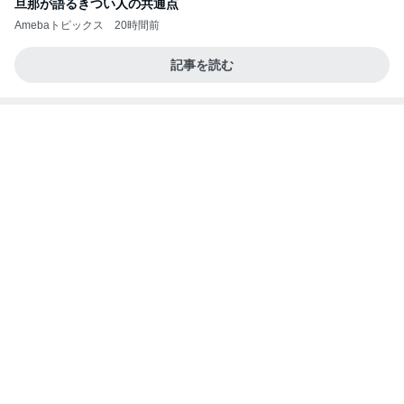
のよ
nanasantojiroのブログ
2日前
出産準備が最低限な出産間近の娘
Amebaトピックス
22時間前
記事を読む
堀ちえみ 福島郷土料理を堪能