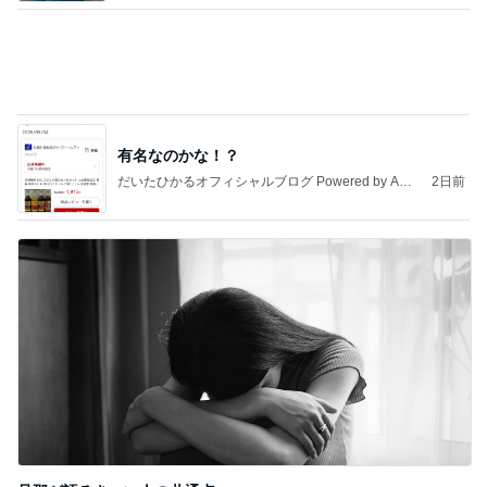
最近の香港で食べて感動したもの、いろいろまと
め！
香港在住えりのおいしい食べ歩きガイド
13日前
財布のひもが緩んだ7月の家計簿
Amebaトピックス
2日前
地獄
日本人
1日前
はっきりと告げた慰謝料の請求
Amebaトピックス
1日前
敬三さんも言いよったのよか。そうか。それは茂美
のしてはならない禁じ手だったな。陣内が言いよる