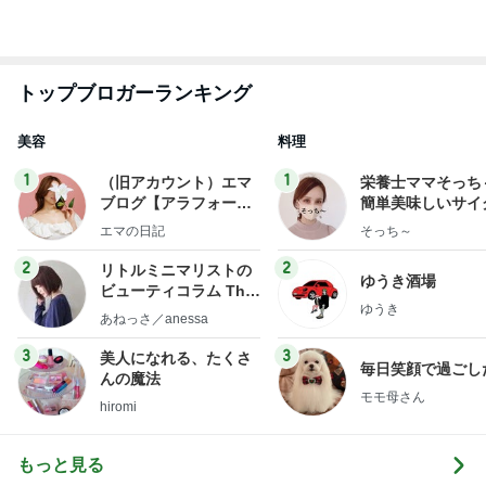
社売却セカンドライ
献立
エマの日記
そっち～
フ】
2
2
リトルミニマリストの
ゆうき酒場
ビューティコラム The
ゆうき
little minimalist's bea
あねっさ／anessa
uty colum
3
3
美人になれる、たくさ
毎日笑顔で過ごし
んの魔法
モモ母さん
hiromi
もっと見る
オフィシャルブロガーランキング
総合ランキング
すべて見る
1
2
3
市川團十郎白
小林麻央
だいたひかる
桃
クロ