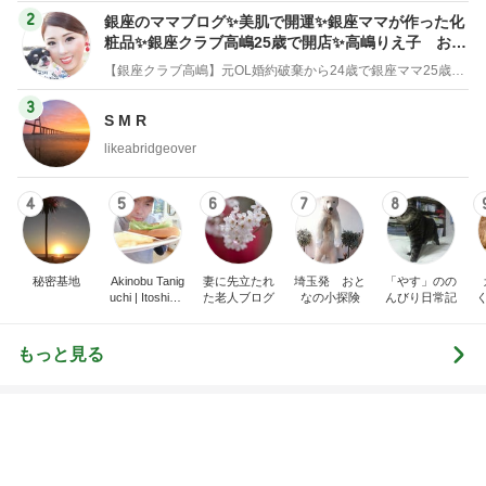
2
銀座のママブログ✨美肌で開運✨銀座ママが作った化
粧品✨銀座クラブ高嶋25歳で開店✨高嶋りえ子 お着
物でエルメス バーキン コーデ
【銀座クラブ高嶋】元OL婚約破棄から24歳で銀座ママ25歳でオーナーママ銀座 美肌で開運♡パワースポット巡り高嶋りえ子ブログ
3
S M R
likeabridgeover
4
5
6
7
8
秘密基地
Akinobu Tanig
妻に先立たれ
埼玉発 おと
「やす」のの
uchi | Itoshima
た老人ブログ
なの小探険
んびり日常記
Landscape Ph
otographer
もっと見る
高気密住宅の負圧で重いドア
Amebaトピックス
2日前