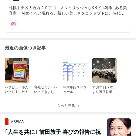
札幌中央区大通西２０丁目、スタイリッシュなKBビル3階にある美
容室 一枚めくると現れる。新しい美しさをコンセプトに、時代に
あったその人らしい魅力を発見するお手伝いをさせていただいてい
ます。皆様のお役に立つ美容情報、サロン情報をお伝えいたしま
す。
最近の画像つき記事
ハザビュー導入
育毛セミナーへ
年末年始スケジ
11月21日（木）
いたしました！
いってきまし
ュール
より通常営業し
た。
ております。
もっと見る
ABEMA
｢人生を共に｣ 前田敦子 喜びの報告に祝