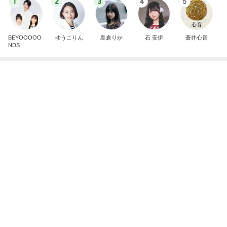
8月2日放送のTBS「週刊さんまとマツコ」先週に引
き続き出演します♪
植草美幸オフィシャルブログ Powered by Ameba
5日前
月々約5万円の9K間取りの戸建て
Amebaトピックス
2日前
開卡
くいしんぼうCAMのもっとおいしい台湾!!!!
2日前
年金だけじゃ生活できない友人の言葉
Amebaトピックス
1日前
TOPTOY☆Cocoa Workshop