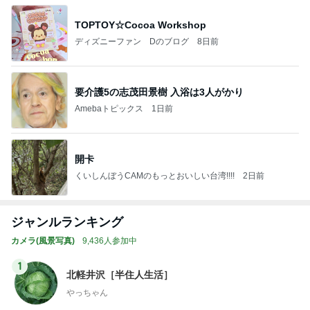
TOPTOY☆Cocoa Workshop
ディズニーファン Dのブログ
8日前
要介護5の志茂田景樹 入浴は3人がかり
Amebaトピックス
1日前
開卡
くいしんぼうCAMのもっとおいしい台湾!!!!
2日前
ジャンルランキング
カメラ(風景写真)
9,436人参加中
1
北軽井沢［半住人生活］
やっちゃん