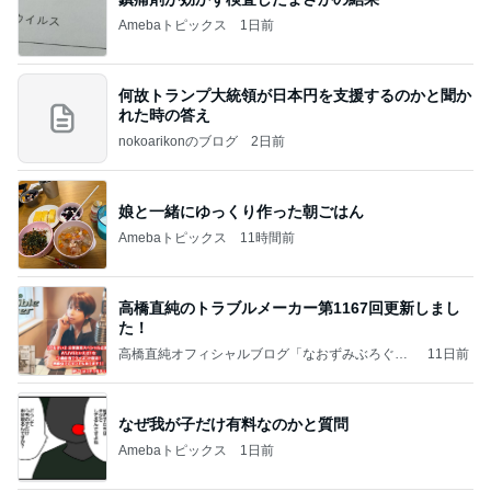
娘への仕送りで起きたまさかの事件
Amebaトピックス
1日前
8月6日「めざましテレビ」林佑香さん着用のウィル
セレクションの小花刺繍タックスリーブカーディガ
ン
れなのブログ
15時間前
アラフィフのプチプラ高見えアイテム
Amebaトピックス
23時間前
ポッキー以来の・・・初ビーナス♪
ＳＲ♡ＬＯＶＥＲの・・・キックでＧＯ♪
11日前