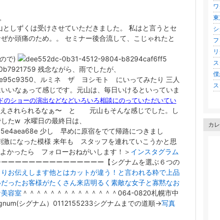
ワ
東
。
としずくは受けさせていただきました。 私はと言うとセ
シ
ぜか頭痛のため。。 セミナー後合流して、こじゃれたと
フ
リ
ので)
ス
残念ながら、雨でしたが、
僕
、ルミネ ザ ヨシモト にいってみたり 三人
ス
はいいなぁって感じです。元山は、毎日いけるといっていま
ドのショーの演出などなどいろいろ相談にのっていただいてい
考えされられるなぁ〜 と 元山もそんな感じでした。し
でしたw 水曜日の最終日は、
カレ
少し 早めに原宿をでて帰路につきまし
刺激になった模様 来年も スタッフを連れていこうかと思
。よかったら フォローおねがいします！
＞
インスタグラム
ーーーーーーーーーーーーーーーー【シグナムを選ぶ６つの
きりお伝えします
他とはカットが違う！と言われる
粋で上品
いだったお客様がたくさん来店
明るく素敵な女子と寡黙なお
な美容室
＾＾＾＾＾＾＾＾＾＾＾＾＾＾064-0820札幌市中
num(シグナム）0112155233シグナムまでの道順→
写真