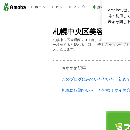
ホーム
ピグ
アメブロ
嫌な気持ちを夜にリ
札幌中央区美容室signum(シグナム）のブログ
札幌中央区美容室sig
札幌中央区大通西２０丁目、スタイリッシュなK
一枚めくると現れる。新しい美しさをコンセプト
えいたします。
おすすめ記事
このブログに来ていただいた、初め
札幌に転勤でいらした皆様！マイ美