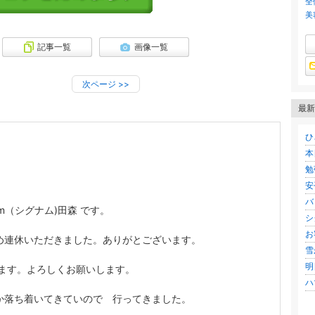
全
美
記事一覧
画像一覧
次ページ
>>
最新
ひ
本
勉
安
バ
um（シグナム)田森 です。
シ
お
め連休いただきました。ありがとございます。
雪
明
ます。よろしくお願いします。
ハ
か落ち着いてきていので 行ってきました。