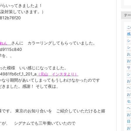
がらいってきましたよ！
感染対策していきます。）
テー
こ
感
シ
さんに カラーリングしてもらっていました。
かれん
シ
お
学を、、
お
った模様 いい感じになってました。
サ
（元山 インスタより）
シ
かなり期間があいてしまってもうしわけなかったのです
お
だきました。感謝！ そして夜は、
ヘ
お
セ
ヘ
です。 東京のお知り合いを ご紹介していただけると嬉
お客
日
すが、 シグナムでも三年働いていたので
お