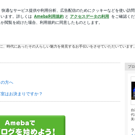
セットする努力
芸能人ブログ
人気ブログ
新規登録
num(シグナム）のブログ
Bビル3階にある美容室
に、時代にあったその人らしい魅力を発見するお手伝いをさせていただいています
プロ
ての方へ
容室はお決まりですか？
自
代
美し
ラ