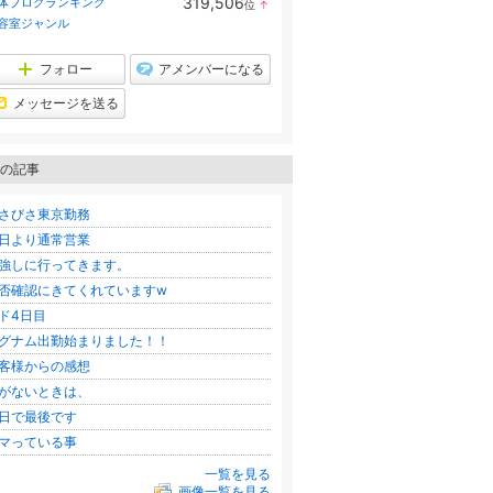
319,506
体ブログランキング
位
↑
ラ
容室ジャンル
ン
キ
ン
フォロー
アメンバーになる
グ
上
メッセージを送る
昇
の記事
さびさ東京勤務
日より通常営業
強しに行ってきます。
否確認にきてくれていますw
ド4日目
グナム出勤始まりました！！
客様からの感想
がないときは、
日で最後です
マっている事
一覧を見る
画像一覧を見る