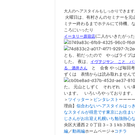
大人のヘアスタイルもしっかりできます
火曜日は、有村さんのセミナーを元山
ミナー終わるまでホテルにて待機、な
ころにいったり
(二人かいきたがった
イータリー原宿店
とも、初だったので やっぱライブ
した。 夜は、
イヴヲジサン こと バ
と 会食 やっぱ毎回
る 酒井さん
ずくは 表情からは読み取れません
た。 元山としずく それぞれ いい
います。 いろいろやっております
＞
ツイッター
＞
ピンタレスト
ーーー
理由】
似合わないヘアスタイルはっ
なスタイルが得意です
東京にお住ま
じさんがお出迎え
札幌いち勉強熱心
央区大通西２０丁目３−３１kb３階sig
編
／
動画編
ホームページ→
コチラ