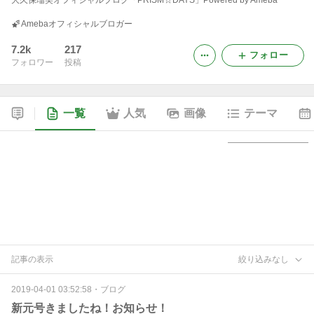
大久保瑠美オフィシャルブログ「PRISM☆DAYS」Powered by Ameba
Amebaオフィシャルブロガー
7.2k
217
フォロー
フォロワー
投稿
一覧
人気
画像
テーマ
記事の表示
絞り込みなし
2019-04-01 03:52:58
・
ブログ
新元号きましたね！お知らせ！