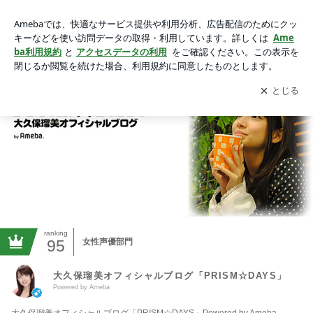
大久保瑠美オフィシャルブログ「PRISM☆DAYS」Powered b
y Ameba
アプリをダウンロードして
ブログの更新通知
を受け取りまし
開く
ょう。
ranking
95
女性声優部門
大久保瑠美オフィシャルブログ「PRISM☆DAYS」
Powered by Ameba