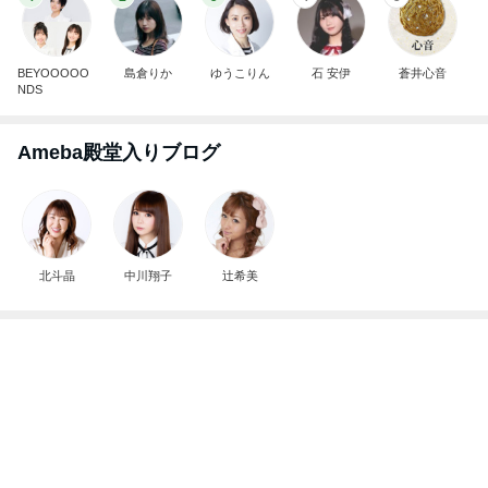
BEYOOOOO
島倉りか
ゆうこりん
石 安伊
蒼井心音
NDS
Ameba殿堂入りブログ
北斗晶
中川翔子
辻希美