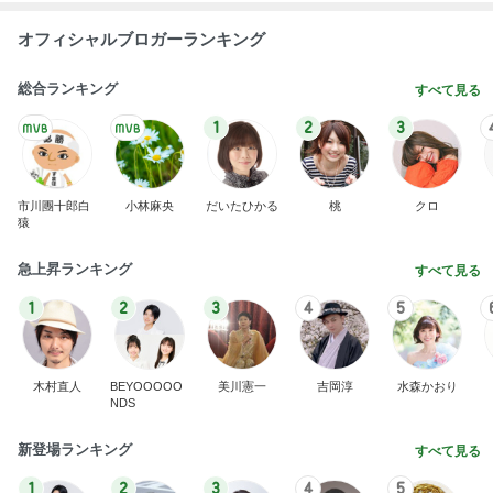
オフィシャルブロガーランキング
総合ランキング
すべて見る
1
2
3
市川團十郎白
小林麻央
だいたひかる
桃
クロ
猿
急上昇ランキング
すべて見る
1
2
3
4
5
木村直人
BEYOOOOO
美川憲一
吉岡淳
水森かおり
NDS
新登場ランキング
すべて見る
1
2
3
4
5