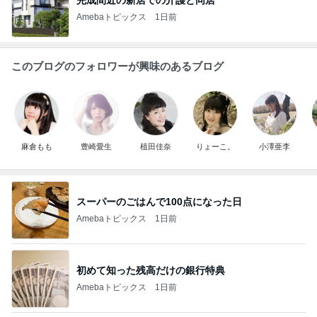
Amebaトピックス
1日前
このブログのフォロワーが興味のあるブログ
麻倉もも
豊崎愛生
植田佳奈
りょーこ。
小澤亜李
スーパーのごはんで100点になった日
Amebaトピックス
1日前
初めて知った残高だけの銀行特典
Amebaトピックス
1日前