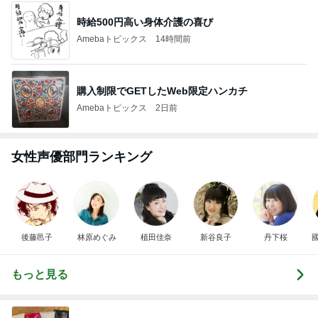
時給500円高い身体介護の喜び
Amebaトピックス
14時間前
購入制限でGETしたWeb限定ハンカチ
Amebaトピックス
2日前
女性声優部門ランキング
後藤邑子
林原めぐみ
植田佳奈
新谷良子
丹下桜
もっと見る