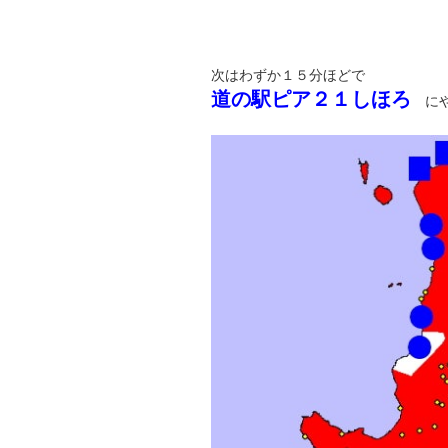
次はわずか１５分ほどで
道の駅ピア２１しほろ
にや