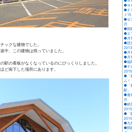
●Ｎ
●Ｎ
●Ｅ
ト15
●ゼ
月
●関西
●エ
●月
●読
ンチックな建物でした。
201
う途中、この建物は残っていました。
●月
●月
●福
道の駅の看板がなくなっているのにびっくりしました。
●テ
ｍほど南下した場所にあります。
2015
●「
ム！
●「
駅」
●進
月
●絶
201
●「
2015
●九
●関