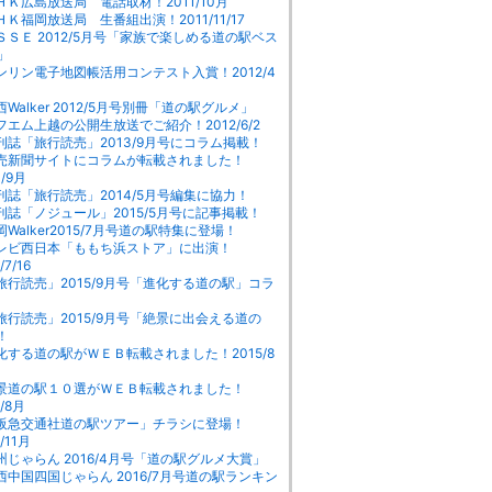
ＨＫ広島放送局 電話取材！2011/10月
ＨＫ福岡放送局 生番組出演！2011/11/17
ＳＳＥ 2012/5月号「家族で楽しめる道の駅ベス
」
ンリン電子地図帳活用コンテスト入賞！2012/4
Walker 2012/5月号別冊「道の駅グルメ」
フエム上越の公開生放送でご紹介！2012/6/2
刊誌「旅行読売」2013/9月号にコラム掲載！
売新聞サイトにコラムが転載されました！
3/9月
刊誌「旅行読売」2014/5月号編集に協力！
刊誌「ノジュール」2015/5月号に記事掲載！
岡Walker2015/7月号道の駅特集に登場！
レビ西日本「ももち浜ストア」に出演！
/7/16
旅行読売」2015/9月号「進化する道の駅」コラ
旅行読売」2015/9月号「絶景に出会える道の
！
化する道の駅がＷＥＢ転載されました！2015/8
景道の駅１０選がＷＥＢ転載されました！
5/8月
阪急交通社道の駅ツアー」チラシに登場！
/11月
州じゃらん 2016/4月号「道の駅グルメ大賞」
西中国四国じゃらん 2016/7月号道の駅ランキン