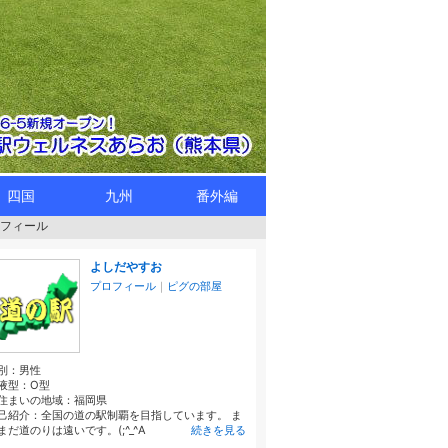
四国
九州
番外編
フィール
よしだやすお
プロフィール
｜
ピグの部屋
別：
男性
液型：
O型
住まいの地域：
福岡県
己紹介：全国の道の駅制覇を目指しています。 ま
まだ道のりは遠いです。(;^_^A
続きを見る