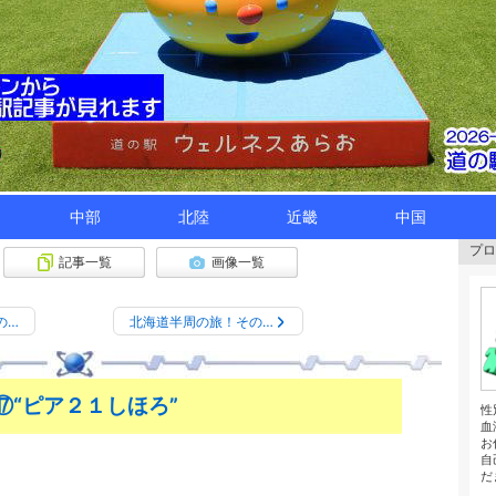
中部
北陸
近畿
中国
プロ
記事一覧
画像一覧
の…
北海道半周の旅！その…
“ピア２１しほろ”
性
血
お
自
だ