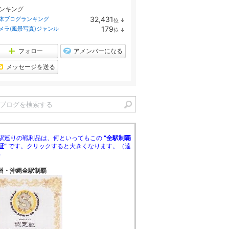
ンキング
32,431
体ブログランキング
位
↓
ラ
179
メラ(風景写真)ジャンル
位
↓
ン
ラ
キ
ン
ン
キ
フォロー
アメンバーになる
グ
ン
下
グ
メッセージを送る
降
下
降
駅巡りの戦利品は、何といってもこの
“全駅制覇
証”
です。クリックすると大きくなります。（達
）
州・沖縄全駅制覇