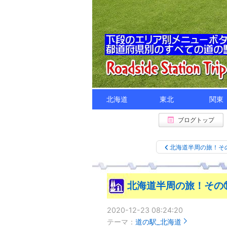
北海道
東北
関東
ブログトップ
北海道半周の旅！そ
北海道半周の旅！その⑰
2020-12-23 08:24:20
テーマ：
道の駅_北海道