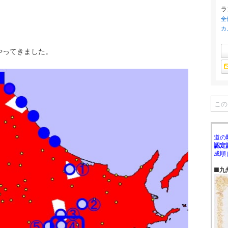
ラ
全
カ
ってきました。
道の
認定
成順
■九