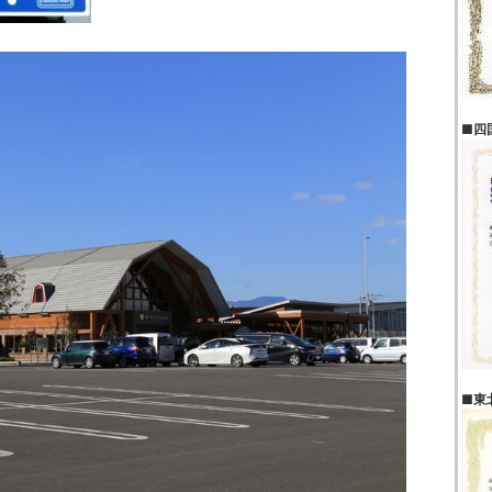
■四
■東