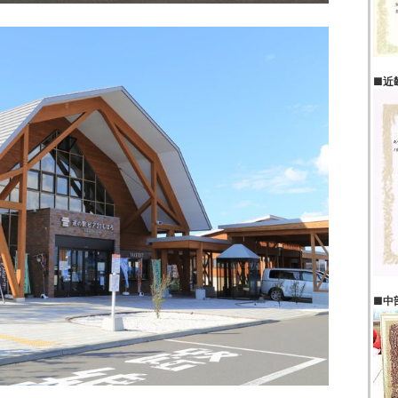
■近
■中