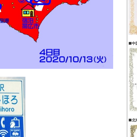
■中
■北