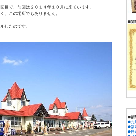
回目で、前回は２０１４年１０月に来ています。
なく、この場所でもありません。
■関
アルしたのです。
■新
●九
●福岡
●日