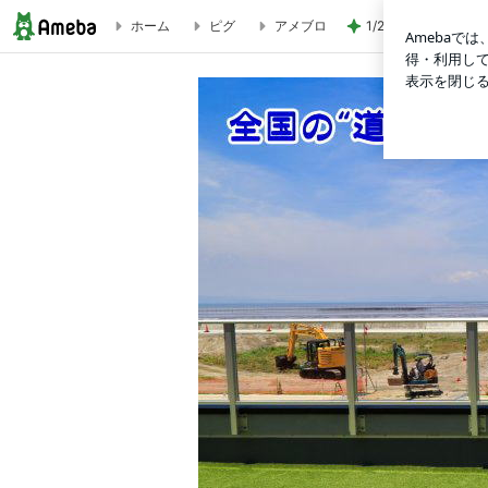
ホーム
ピグ
アメブロ
1/20のお値段で大
北海道半周の旅！その⑰“ピア２１しほろ” | 全国の“道の駅”