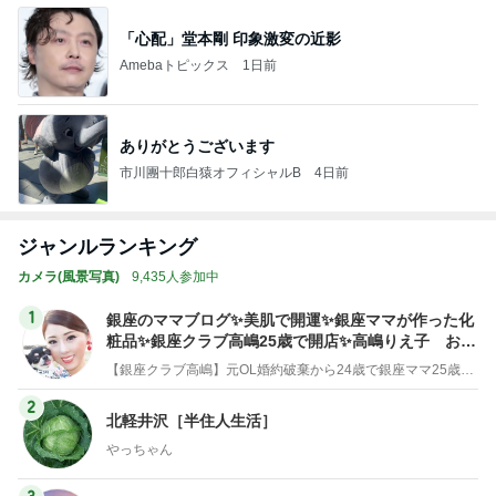
「心配」堂本剛 印象激変の近影
Amebaトピックス
1日前
ありがとうございます
市川團十郎白猿オフィシャルB
4日前
ジャンルランキング
カメラ(風景写真)
9,435人参加中
1
銀座のママブログ✨美肌で開運✨銀座ママが作った化
粧品✨銀座クラブ高嶋25歳で開店✨高嶋りえ子 お着
物でエルメス バーキン コーデ
【銀座クラブ高嶋】元OL婚約破棄から24歳で銀座ママ25歳でオーナーママ銀座 美肌で開運♡パワースポット巡り高嶋りえ子ブログ
2
北軽井沢［半住人生活］
やっちゃん