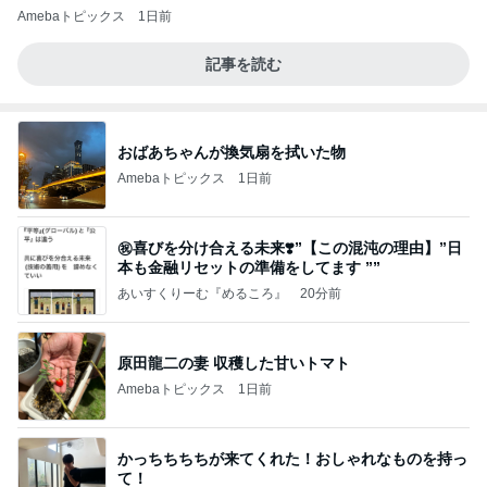
Amebaトピックス
1日前
記事を読む
おばあちゃんが換気扇を拭いた物
Amebaトピックス
1日前
㊗️喜びを分け合える未来❣️”【この混沌の理由】”⽇
本も⾦融リセットの準備をしてます ””
あいすくりーむ『めるころ』
20分前
原田龍二の妻 収穫した甘いトマト
Amebaトピックス
1日前
かっちちちちが来てくれた！おしゃれなものを持っ
て！