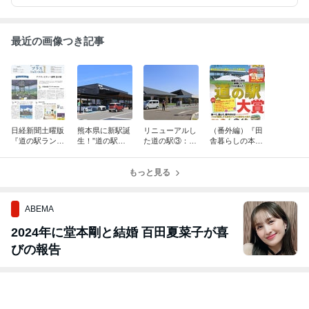
す。
最近の画像つき記事
日経新聞土曜版
熊本県に新駅誕
リニューアルし
（番外編）『田
『道の駅ランキ
生！”道の駅ウ
た道の駅③：都
舎暮らしの本』
ング』
ェルネスあら
城NiQLL（宮崎
道の駅大賞特
お”
県）
集！
もっと見る
ABEMA
2024年に堂本剛と結婚 百田夏菜子が喜
びの報告