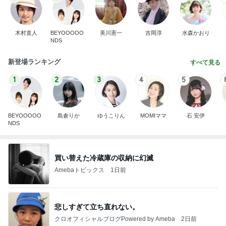
木村直人
BEYOOOOO
美川憲一
吉岡淳
水森かおり
NDS
新登場ランキング
すべて見る
1
2
3
4
5
BEYOOOOO
島倉りか
ゆうこりん
MOMIママ
石 安伊
NDS
買い替えた冷蔵庫の収納に幻滅
Amebaトピックス
1日前
悲しすぎて立ち直れない。
クロオフィシャルブログPowered by Ameba
2日前