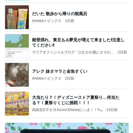
だいた 散歩から帰りの朝風呂
Amebaトピックス
1日前
能登揺れ、東北も⚠️夢見が増えて来ました❗️注意し
てください❗️
マリアオフィシャルブログ「ひむかの風にさそわれ
2日前
て」Powered by Ameba
アレク 妹タマラと金魚すくい
Amebaトピックス
2日前
大当たり？！ディズニーストア夏祭り…何当た
る？！夏祭りくじに挑戦！！！
高校生Dヲタ Ꭰ-ᎮꭵꭹꭴのDisneyにっき！！✎ܚ
13日前