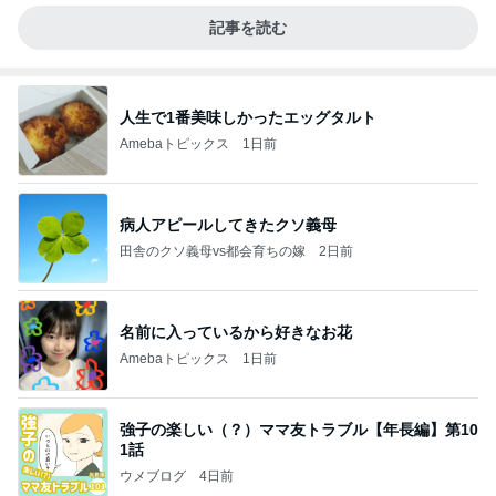
記事を読む
人生で1番美味しかったエッグタルト
Amebaトピックス
1日前
病人アピールしてきたクソ義母
田舎のクソ義母vs都会育ちの嫁
2日前
名前に入っているから好きなお花
Amebaトピックス
1日前
強子の楽しい（？）ママ友トラブル【年長編】第10
1話
ウメブログ
4日前