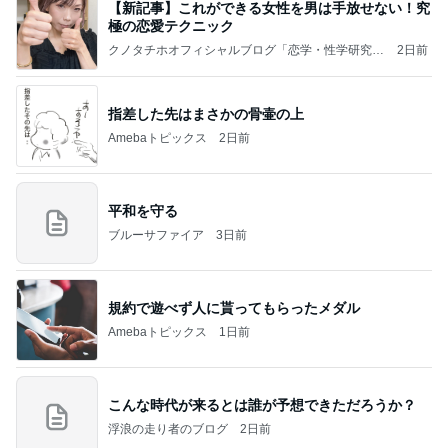
【新記事】これができる女性を男は手放せない！究
極の恋愛テクニック
クノタチホオフィシャルブログ「恋学・性学研究
2日前
室」Powered by Ameba
指差した先はまさかの骨壷の上
Amebaトピックス
2日前
平和を守る
ブルーサファイア
3日前
規約で遊べず人に貰ってもらったメダル
Amebaトピックス
1日前
こんな時代が来るとは誰が予想できただろうか？
浮浪の走り者のブログ
2日前