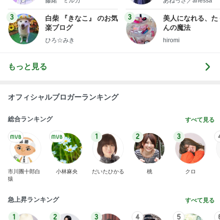
藤緒 ミルカ
あねっさ／anessa
uty colum
3
3
白柴 『きなこ』 のお気
美人になれる、た
楽ブログ
んの魔法
ひろ☆みき
hiromi
もっと見る
オフィシャルブロガーランキング
総合ランキング
すべて見る
1
2
3
市川團十郎白
小林麻央
だいたひかる
桃
クロ
猿
急上昇ランキング
すべて見る
1
2
3
4
5