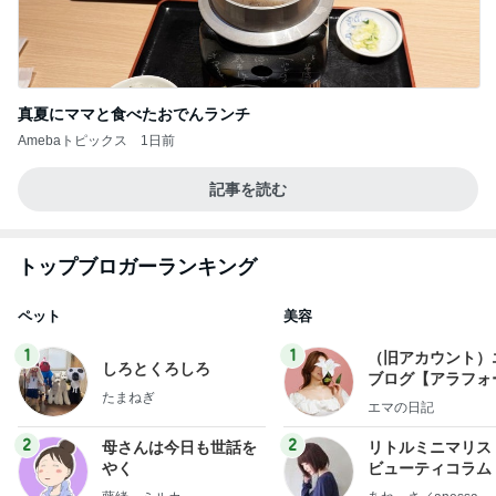
真夏にママと食べたおでんランチ
Amebaトピックス
1日前
記事を読む
トップブロガーランキング
ペット
美容
1
1
（旧アカウント）
しろとくろしろ
ブログ【アラフォ
たまねぎ
社売却セカンドラ
エマの日記
フ】
2
2
母さんは今日も世話を
リトルミニマリス
やく
ビューティコラム 
little minimalist'