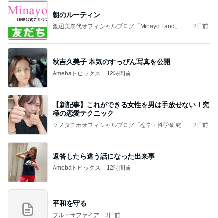
朝のルーティン
渡辺美奈代オフィシャルブログ「Minayo Land」P
2日前
owered by Ameba
秋吉久美子 本気のすっぴん写真を公開
Amebaトピックス
12時間前
【新記事】これができる女性を男は手放せない！究
極の恋愛テクニック
クノタチホオフィシャルブログ「恋学・性学研究
2日前
室」Powered by Ameba
返答したら違う話になった出来事
Amebaトピックス
12時間前
平和を守る
ブルーサファイア
3日前