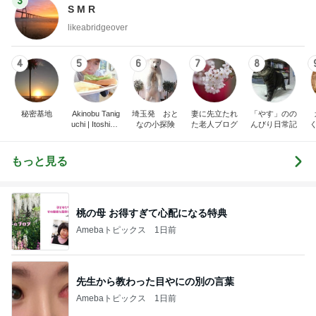
3
S M R
likeabridgeover
4
5
6
7
8
秘密基地
Akinobu Tanig
埼玉発 おと
妻に先立たれ
「やす」のの
uchi | Itoshima
なの小探険
た老人ブログ
んびり日常記
Landscape Ph
otographer
もっと見る
桃の母 お得すぎて心配になる特典
Amebaトピックス
1日前
先生から教わった目やにの別の言葉
Amebaトピックス
1日前