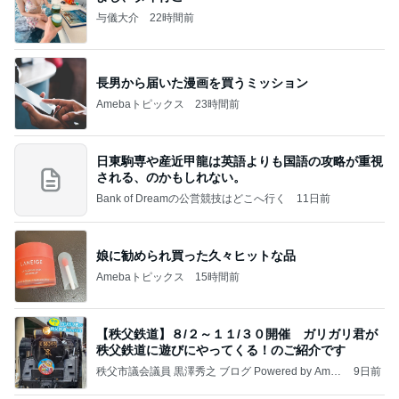
与儀大介
22時間前
長男から届いた漫画を買うミッション
Amebaトピックス
23時間前
日東駒専や産近甲龍は英語よりも国語の攻略が重視
される、のかもしれない。
Bank of Dreamの公営競技はどこへ行く
11日前
娘に勧められ買った久々ヒットな品
Amebaトピックス
15時間前
【秩父鉄道】８/２～１１/３０開催 ガリガリ君が
秩父鉄道に遊びにやってくる！のご紹介です
秩父市議会議員 黒澤秀之 ブログ Powered by Ameb
9日前
a