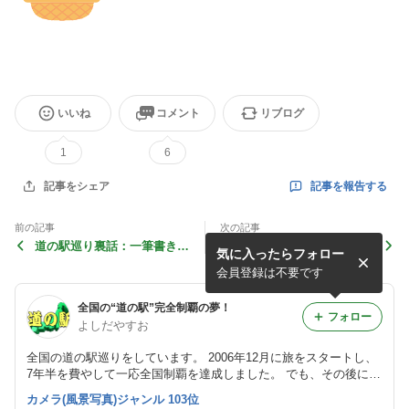
いいね
コメント
リブログ
1
6
記事を報告する
記事をシェア
前の記事
次の記事
道の駅巡り裏話：一筆書きで
国東半島方面の旅：全国区の
気に入ったらフォロー
ルートを考える！
温泉地！“ゆふいん”
会員登録は不要です
全国の“道の駅”完全制覇の夢！
フォロー
よしだやすお
全国の道の駅巡りをしています。 2006年12月に旅をスタートし、
7年半を費やして一応全国制覇を達成しました。 でも、その後に新
しい道の駅が次々に誕生し、全国1230カ所に達しています。 私が
カメラ(風景写真)ジャンル 103位
走破したのはその内の1220カ所ですから、まだまだ旅は続きま