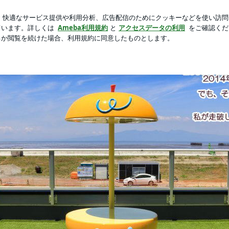
ついたワケ
芸能人ブログ
人気ブログ
新規登録
ログ
完全制覇の夢！