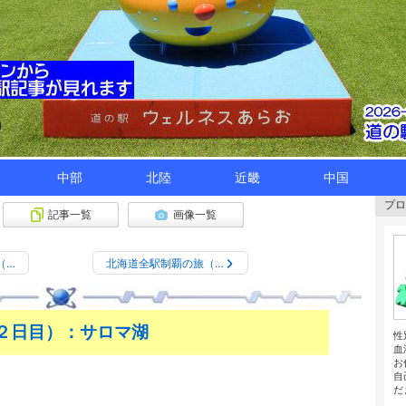
中部
北陸
近畿
中国
プロ
記事一覧
画像一覧
（…
北海道全駅制覇の旅（…
２日目）：サロマ湖
性
血
お
自
だ