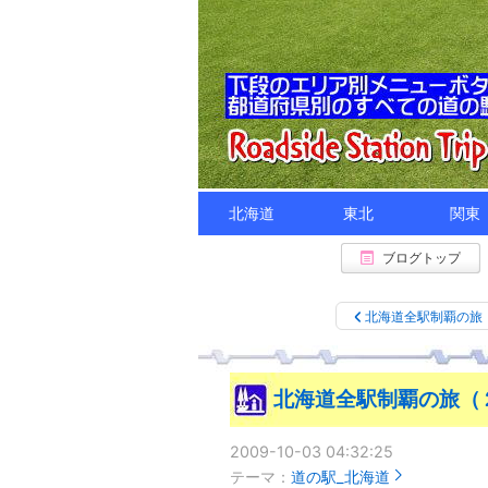
北海道
東北
関東
ブログトップ
北海道全駅制覇の旅
北海道全駅制覇の旅（
2009-10-03 04:32:25
テーマ：
道の駅_北海道