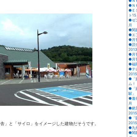
●Ｎ
●Ｎ
●Ｅ
ト15
●ゼ
月
●関西
●エ
●月
●読
201
●月
●月
●福
●テ
2015
●「
ム！
●「
駅」
●進
月
●絶
201
●「
2015
牛舎」と「サイロ」をイメージした建物だそうです。
●九
●関