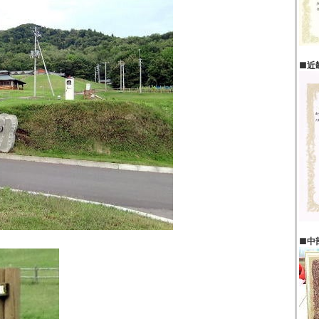
■近
■中