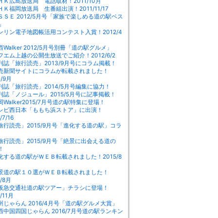
ＨＫ広島放送局 電話取材！2011/10月
ＨＫ福岡放送局 生番組出演！2011/11/17
ＳＳＥ 2012/5月号「家族で楽しめる道の駅ベス
」
ンリン電子地図帳活用コンテスト入賞！2012/4
Walker 2012/5月号別冊「道の駅グルメ」
フエム上越の公開生放送でご紹介！2012/6/2
刊誌「旅行読売」2013/9月号にコラム掲載！
売新聞サイトにコラムが転載されました！
3/9月
刊誌「旅行読売」2014/5月号編集に協力！
刊誌「ノジュール」2015/5月号に記事掲載！
岡Walker2015/7月号道の駅特集に登場！
レビ西日本「ももち浜ストア」に出演！
/7/16
旅行読売」2015/9月号「進化する道の駅」コラ
旅行読売」2015/9月号「絶景に出会える道の
！
化する道の駅がＷＥＢ転載されました！2015/8
景道の駅１０選がＷＥＢ転載されました！
5/8月
阪急交通社道の駅ツアー」チラシに登場！
/11月
州じゃらん 2016/4月号「道の駅グルメ大賞」
西中国四国じゃらん 2016/7月号道の駅ランキン