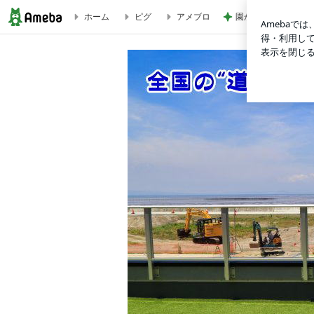
ホーム
ピグ
アメブロ
園からの電話に凍り
北海道全駅制覇の旅（２日目）：サロマ湖 | 全国の“道の駅”