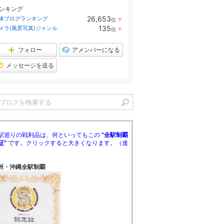
ンキング
26,653
体ブログランキング
位
↑
ラ
135
メラ(風景写真)ジャンル
位
↑
ン
ラ
キ
ン
ン
キ
フォロー
アメンバーになる
グ
ン
上
グ
メッセージを送る
昇
上
昇
駅巡りの戦利品は、何といってもこの
“全駅制覇
証”
です。クリックすると大きくなります。（達
）
州・沖縄全駅制覇