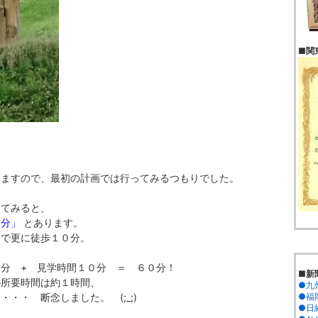
■関
けますので、最初の計画では行ってみるつもりでした。
見てみると、
５分」
とあります。
まで更に徒歩１０分。
分 + 見学時間１０分 ＝ ６０分！
■新
の所要時間は約１時間、
●九
・・ 断念しました。 (;_;)
●福岡
●日