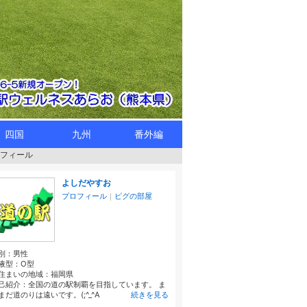
四国
九州
番外編
フィール
よしだやすお
プロフィール
｜
ピグの部屋
別：
男性
液型：
O型
住まいの地域：
福岡県
己紹介：全国の道の駅制覇を目指しています。 ま
まだ道のりは遠いです。(;^_^A
続きを見る