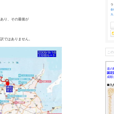
ラ
全
カ
があり、その最後が
る訳ではありません。
道の
認定
成順
■九