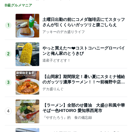
B級グルメマニア
土曜日出勤の前にコメダ珈琲店にてスタッフ
さんが引くくらいガッツリと腹ごしらえ
1
アッキーのデカ盛りライフ
やっと買えた〜❤️コストコハニーグローパイ
ンと俺ん家のとうきび
2
道産子どすどす！
【山岡家】期間限定！暑い夏にスタミナ補給
のガッツリ濃厚ラーメン！！〜前橋野中店さ
3
ん〜
デカ盛りんぐ
【ラーメン】全部のせ醤油 大盛@和風中華
そば一色HITOIRO 愛知県西尾市
4
『やすたろう』的 食の備忘録