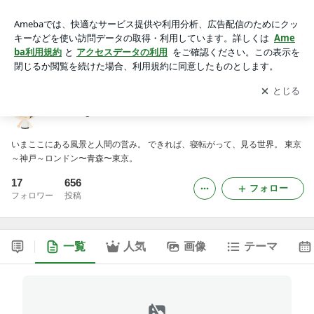
Rollingcatの越境レポート。
アプリをダウンロードして
ブログの更新通知
を受け取りまし
開く
ょう。
Rollingcatの越境レポート。
いまここにある風景と人間の営み。 できれば、寝転がって、見る世界。 東京
～神戸～ロンドン〜青森〜東京。
17
656
フォロー
フォロワー
投稿
一覧
人気
画像
テーマ