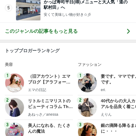
かっぱ寿司平日(得)メニューと大人気「道の
駅村田」へ
5
安くて美味しい物が好き☆彡
このジャンルの記事をもっと見る
トップブロガーランキング
美容
ファッション
1
1
（旧アカウント）エマ
妻です。ママです
ブログ【アラフォー会
です。
社売却セカンドライ
エマの日記
eri.
フ】
2
2
リトルミニマリストの
40代からの大人
ビューティコラム The
アルを品良く着こ
little minimalist's bea
ファッションブロ
あねっさ／anessa
えりん
uty colum
3
3
美人になれる、たくさ
銀の滴降る降るま
んの魔法
に・・・