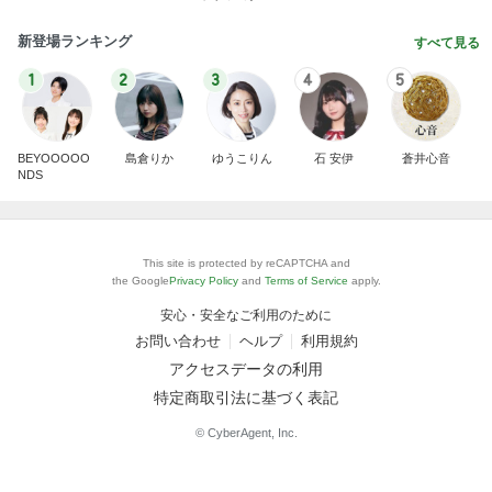
新登場ランキング
すべて見る
1
2
3
4
5
BEYOOOOO
島倉りか
ゆうこりん
石 安伊
蒼井心音
NDS
This site is protected by reCAPTCHA and
the Google
Privacy Policy
and
Terms of Service
apply.
安心・安全なご利用のために
お問い合わせ
ヘルプ
利用規約
アクセスデータの利用
特定商取引法に基づく表記
© CyberAgent, Inc.