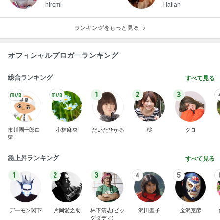
hiromi
illallan
ランキングをもっと見る
オフィシャルブロガーランキング
総合ランキング
すべて見る
1
2
3
市川團十郎白
小林麻央
だいたひかる
桃
クロ
猿
急上昇ランキング
すべて見る
1
2
3
4
5
デーモン閣下
片岡愛之助
林下清志(ビッ
沢田聖子
金沢克彦
グダディ)