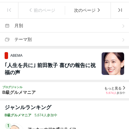
前のページ
次のページ
月別
テーマ別
ABEMA
｢人生を共に｣ 前田敦子 喜びの報告に祝
福の声
ブログジャンル
もっと見る
B級グルメマニア
5,674
人
参加中
ジャンルランキング
B級グルメマニア
5,674人参加中
1