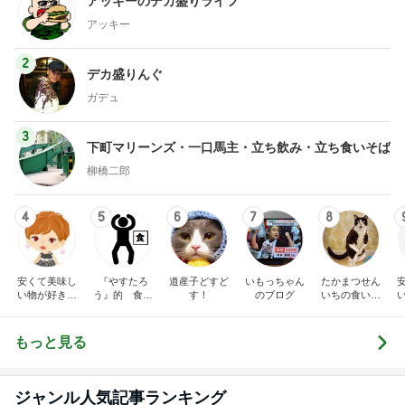
アッキーのデカ盛りライフ
アッキー
2
デカ盛りんぐ
ガデュ
3
下町マリーンズ・一口馬主・立ち飲み・立ち食いそば
柳橋二郎
4
5
6
7
8
安くて美味し
『やすたろ
道産子どすど
いもっちゃん
たかまつせん
い物が好き☆
う』的 食の
す！
のブログ
いちの食い散
彡
備忘録
らかし日記
もっと見る
ジャンル人気記事ランキング