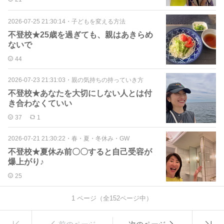
2026-07-25 21:30:14
・
子どもを変える方法
不登校★25歳を過ぎても、親はあきらめ
ないで
44
2026-07-23 21:31:03
・
親の気持ちの持っていき方
不登校★あなたを大切にしない人とは付
き合わなくていい
37
1
2026-07-21 21:30:22
・
春・夏・冬休み・GW
不登校★夏休み前〇〇すると自己受容が
爆上がり♪
25
1
ページ（全
152
ページ中）