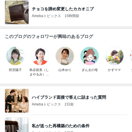
チョコを諦め変更したカカオニブ
Amebaトピックス
15時間前
このブログのフォロワーが興味のあるブログ
田宮陽子
島谷留美（し
山本ゆり
ぎん太の母
かずママ
まやるみ）
「ママの学
校」主宰／言
葉がけコーチ
ハイブランド面接で答えに詰まった質問
Amebaトピックス
2日前
私が送った再構築のための条件