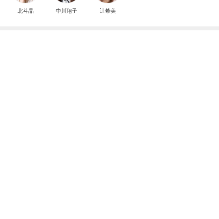
北斗晶
中川翔子
辻希美