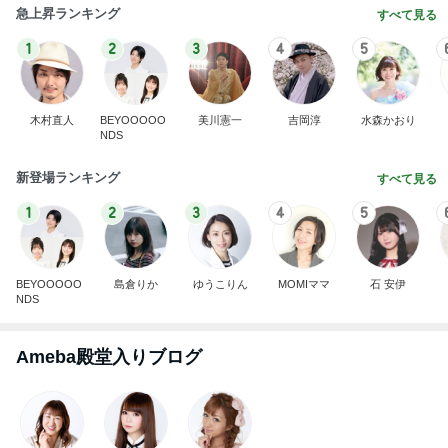
急上昇ランキング
すべて見る
1
2
3
4
5
木村直人
BEYOOOOO
美川憲一
吉岡淳
水森かおり
NDS
新登場ランキング
すべて見る
1
2
3
4
5
BEYOOOOO
島倉りか
ゆうこりん
MOMIママ
石 安伊
NDS
Ameba殿堂入りブログ