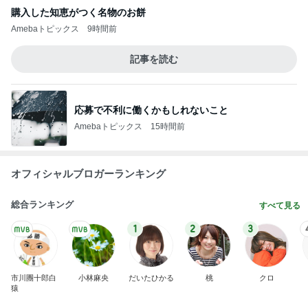
購入した知恵がつく名物のお餅
Amebaトピックス
9時間前
記事を読む
応募で不利に働くかもしれないこと
Amebaトピックス
15時間前
オフィシャルブロガーランキング
総合ランキング
すべて見る
1
2
3
市川團十郎白
小林麻央
だいたひかる
桃
クロ
猿