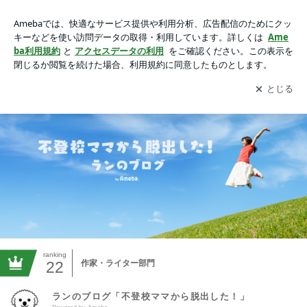
ランのブログ「不登校ママから脱出した！」Powered by Ame
ba
アプリをダウンロードして
ブログの更新通知
を受け取りまし
開く
ょう。
ranking
22
作家・ライター部門
ランのブログ「不登校ママから脱出した！」