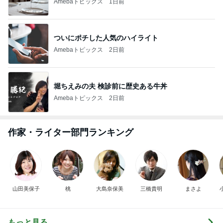
Amebaトピックス
1日前
ついにポチした人気のハイライト
Amebaトピックス
2日前
堀ちえみの夫 検診前に歴史ある牛丼
Amebaトピックス
2日前
作家・ライター部門ランキング
山田美保子
桃
大島奈保美
三橋貴明
まさよ
もっと見る