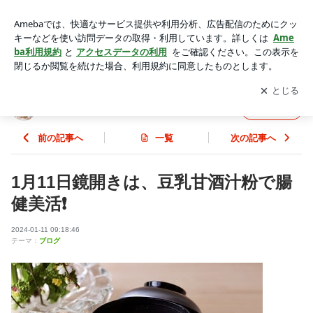
1月11日鏡開きは、豆乳甘酒汁粉で腸健美活❗️ | JUNJUNの発酵
美人塾♪
アプリをダウンロードして
ブログの更新通知
を受け取りまし
開く
ょう。
JUNJUNの発酵美人塾♪
フォロー
前の記事へ
一覧
次の記事へ
1月11日鏡開きは、豆乳甘酒汁粉で腸
健美活❗️
2024-01-11 09:18:46
テーマ：
ブログ