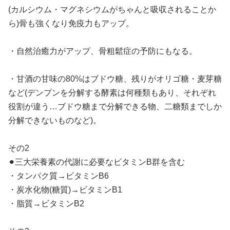
(カルシウム・マグネシウムがちゃんと吸収されることか
ら)骨も強くなり免疫力もアップ。
・自然治癒力がアップ、骨粗鬆症の予防にもなる。
・甘酒の甘味の80%はブドウ糖、残りがオリゴ糖・麦芽糖
など(デンプンを分解する酵素は何種類もあり、それぞれ
役割が違う…ブドウ糖まで分解できる物、二糖類までしか
分解できないものなど)。
その2
⚫︎三大栄養素の代謝に必要なビタミンB群を含む
・タンパク質→ビタミンB6
・炭水化物(糖質)→ビタミンB1
・脂質→ビタミンB2