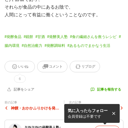
それらが食品の中にあるお陰で、
人間にとって有益に働くということなのです。
#
発酵食品
#
鏡餅
#
甘酒
#
発酵美人塾
#
食の繊細さんを救うレシピ
#
腸内環境
#
自然治癒力
#
発酵調味料
#
あるものでまかなう生活
いいね
コメント
リブログ
6
記事を報告する
記事をシェア
前の記事
次の記事
神饌・おかかふりかけを発酵
お餅を使った発酵ピッツァ…
気に入ったらフォロー
ソースに❗️
なかなかイケます❗️
会員登録は不要です
JUNJUNの発酵美人塾♪