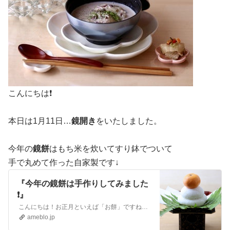
こんにちは❗️
本日は1月11日…
鏡開き
をいたしました。
今年の
鏡餅
はもち米を炊いてすり鉢でついて
手で丸めて作った自家製です↓
『今年の鏡餅は手作りしてみました
❗️』
こんにちは！お正月といえば「お餅」ですね。最近は、パック入りの切り餅や鏡餅があるので忙しい人に便利な世の中になりました。昔は年末になるとご近所さんが集まって…
ameblo.jp