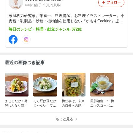
フォロー
中村 純子＊JUNJUN
家庭科力研究家。栄養士。料理講師。お料理イラストレーター。小
麦粉・乳製品・砂糖・植物油を使用しない『かもすCooking』提唱
者のJUNJUNこと中村純子です。『食の繊細さん・食のこだわりさ
毎日のレシピ・料理・献立ジャンル 372位
んを救うレシピ』をお届けしています。
最近の画像つき記事
まぜるだけ！発
そら豆は豆だけ
梅仕事は、未来
風邪治癒！？ 梅
酵しんなり野菜
じゃない！ワタ
の自分への贈り
エキスコーボン
と鮭の発酵サラ
までおいしくい
物
葛湯で、からだ
ダ
ただく発酵サラ
を立て直す夜
ダ
もっと見る