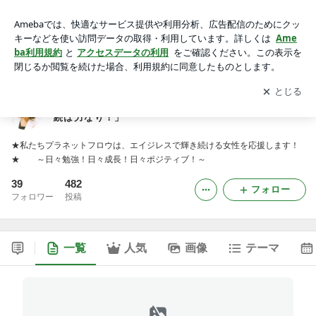
☆派遣・研修☆プラネットフロウ代表 梶原香織の「継続は力
なり！」
アプリをダウンロードして
ブログの更新通知
を受け取りまし
開く
ょう。
☆派遣・研修☆プラネットフロウ代表 梶原香織の「継
続は力なり！」
★私たちプラネットフロウは、エイジレスで輝き続ける女性を応援します！
★ ～日々勉強！日々成長！日々ポジティブ！～
39
482
フォロー
フォロワー
投稿
一覧
人気
画像
テーマ