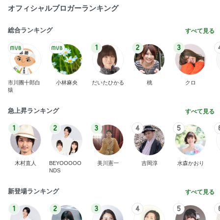
オフィシャルブロガーランキング
総合ランキング
すべて見る
1
2
3
市川團十郎白
小林麻央
だいたひかる
桃
クロ
猿
急上昇ランキング
すべて見る
1
2
3
4
5
木村直人
BEYOOOOO
美川憲一
吉岡淳
水森かおり
NDS
新登場ランキング
すべて見る
1
2
3
4
5