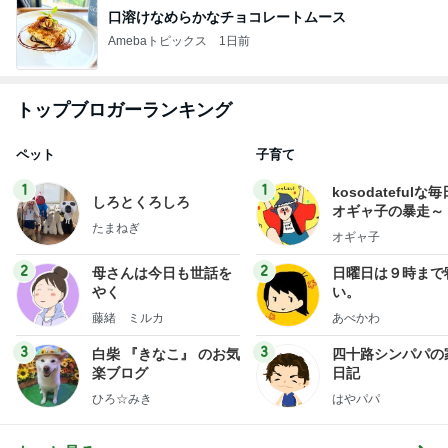
口溶けなめらかなチョコレートムース
Amebaトピックス
1日前
トップブロガーランキング
ペット
子育て
1
1
kosodatefulな毎
しろとくろしろ
オギャ子の暴走～
たまねぎ
オギャ子
2
2
母さんは今日も世話を
日曜日は９時まで
やく
い。
藤緒 ミルカ
あべかわ
3
3
白柴 『きなこ』 のお気
四十路シンパパの
楽ブログ
日記
ひろ☆みき
はやパパ