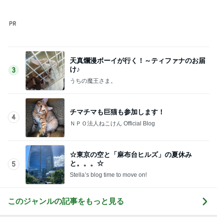
天真爛漫ボーイが行く！～ティファナのお届
け♪
3
うちの魔王さま。
チマチマも巨猫も参加します！
4
ＮＰＯ法人ねこけん Official Blog
☆東京の空と「麻布台ヒルズ」の夏休み
と。。。☆
5
Stella’s blog time to move on!
このジャンルの記事をもっと見る