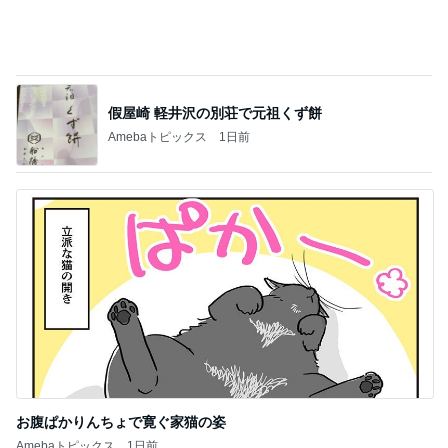
假屋崎 軽井沢の別荘で元祖くず餅
Amebaトピックス
1日前
お腹ぱかりんちょで寛ぐ家猫の姿
Amebaトピックス
1日前