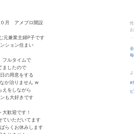
０月 アメブロ開設
性
お
む元兼業主婦P子です
ンション住まい
全
毎
、フルタイムで
てましたので
よ
日の用意をする
なか治りません w
#
らえをしながら
ピ
ンも大好きです
ト大歓迎です！
せていただいてます
ばらくお休みします