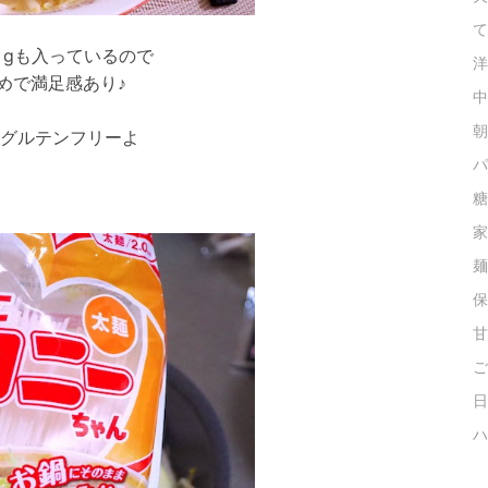
て
０gも入っているので
洋
めで満足感あり♪
中
朝
グルテンフリーよ
パ
糖
家
麺
保
甘
ご
日
ハ