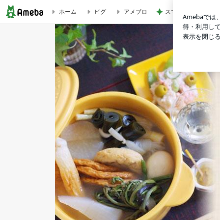
スマホを取り上げて
ホーム
ピグ
アメブロ
グルテンフリーでちょっといい麺を見つけた♪ | 札幌円山発