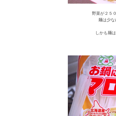
野菜が２５
麺は少な
しかも麺は