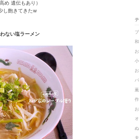
高め 遺伝もあり）
少し飽きてきたw
テ
ブ
わない塩ラーメン
和
お
小
お
パ
薫
作
お
オ
ぬ
夫