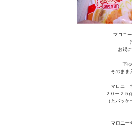
マロニー
お鍋に
下ゆ
そのまま
マロニー
２０ー２５
（とパッケ
マロニー