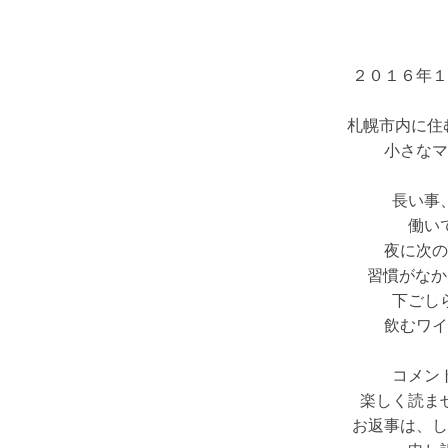
２０１６年１
札幌市内に住
小さなマ
長い事
働い
夜に次の
習慣がなか
下ごし
飲むワイ
コメン
楽しく読ま
お返事は、し