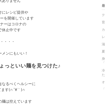
訳ありません
最
けにレシピ提供や
テ
ーを開催しています
育
ナーはコロナの
で休止中です
カ
レ
・・・・
滋
夏
ーメンにもいい！
身
「
ょっといい麺を見つけた♪
冷
た
オ
はなるべくヘルシーに
ます(∩´∀｀)∩
「
の麺は控えています