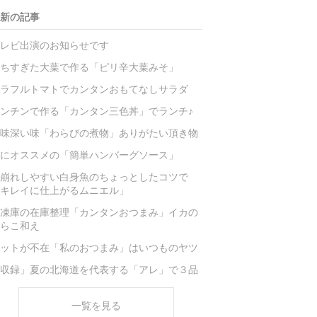
新の記事
レビ出演のお知らせです
ちすぎた大葉で作る「ピリ辛大葉みそ」
ラフルトマトでカンタンおもてなしサラダ
ンチンで作る「カンタン三色丼」でランチ♪
味深い味「わらびの煮物」ありがたい頂き物
にオススメの「簡単ハンバーグソース」
崩れしやすい白身魚のちょっとしたコツで
キレイに仕上がるムニエル」
凍庫の在庫整理「カンタンおつまみ」イカの
らこ和え
ットが不在「私のおつまみ」はいつものヤツ
収録」夏の北海道を代表する「アレ」で３品
一覧を見る