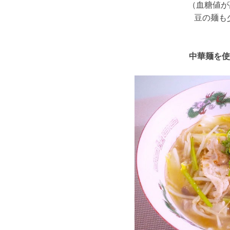
（血糖値が
豆の麺も
中華麺を使