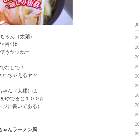
月
ちゃん（太麺）
2
(*≧艸≦)b
2
使うヤツねー
2
2
でなしで！
入れちゃえるヤツ
2
2
ちゃん（太麺）は
2
gをゆでると１００g
2
ージに書いてある）
2
2
ちゃんラーメン風
2