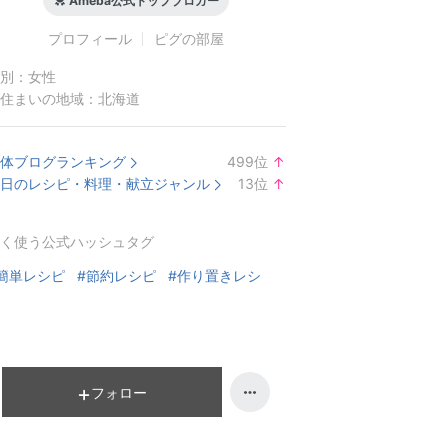
Ameba公式トップブロガー
プロフィール
ピグの部屋
別：
女性
住まいの地域：
北海道
体ブログランキング
499
位
↑
ラ
日のレシピ・料理・献立ジャンル
13
位
↑
ン
ラ
キ
ン
く使う公式ハッシュタグ
ン
キ
グ
ン
簡単レシピ
#節約レシピ
#作り置きレシ
上
グ
昇
上
昇
フォロー