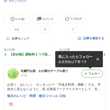
卵
#
カジカの子
いいね
コメント
リブログ
411
6
1
記事を報告する
記事をシェア
前の記事
次の記事
【炒め物】調味料２つで味が
上品な味に!「鮭の粕みそ漬
気に入ったらフォロー
決まる！
け」が好評でした
会員登録は不要です
札幌円山発 わが家のテーブル便り
フォロー
Ｐ子
お安く、おいしく、カンタンに〜「手抜き料理」満載！ でも、手
抜きに見えないように…笑 北海道フードマイスターとして、北海
道の美味しい食材も紹介します。 ２０１９年から、お料理講座を
毎日のレシピ・料理・献立ジャンル 13位
始めました。 市内スーパーさんのレシピ提供も始めました。