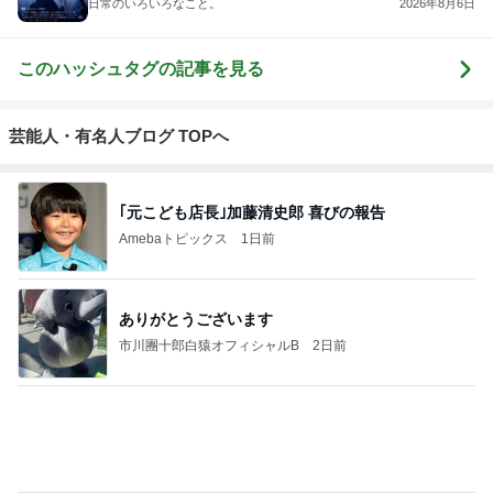
ジャンルランキング
毎日のレシピ・料理・献立
18,336人参加中
1
栄養士ママそっち～の簡単美味しいサイクル献立
そっち～
2
ゆうき酒場
ゆうき
3
毎日笑顔で過ごしたい