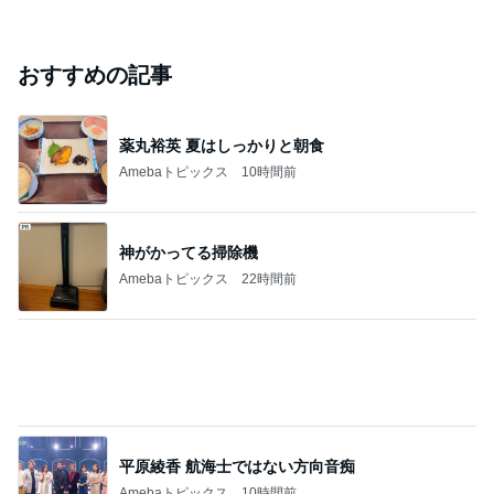
このハッシュタグの記事を見る
芸能人・有名人ブログ TOPへ
｢元こども店長｣加藤清史郎 喜びの報告
Amebaトピックス
1日前
ありがとうございます
市川團十郎白猿オフィシャルB
2日前