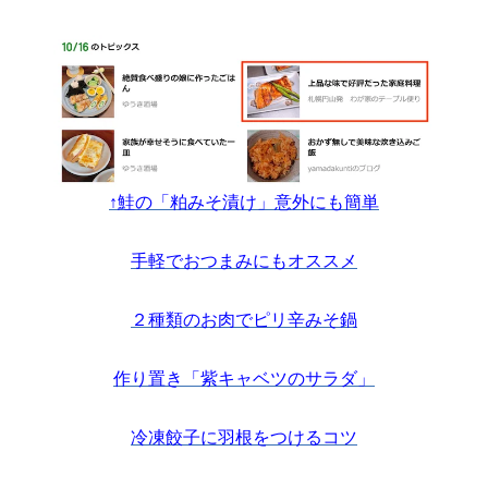
↑鮭の「粕みそ漬け」意外にも簡単
手軽でおつまみにもオススメ
２種類のお肉でピリ辛みそ鍋
作り置き「紫キャベツのサラダ」
冷凍餃子に羽根をつけるコツ