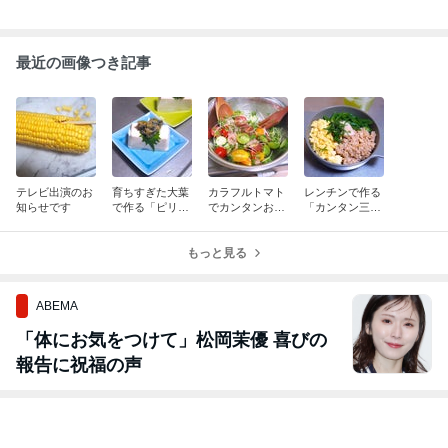
株式会社ハーバー
株式会社ZENB JAP
オイシックス・
研究所
AN
ラ・大地株式会社
はじめてのスク
【ゼンブヌード
Oisix(オイシッ
ワランケアセッ
ル】8食モニタ
クス)食材宅配お
ト
ーセット
ためしセット
50件以上の記事
50件以上の記事
50件以上の記事