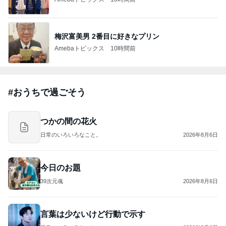
飯島直子「イライラ」投稿に様々な声
Amebaトピックス
11時間前
斎藤元彦がぶらぶら動画のアップを止めた
Bank of Dreamの公営競技はどこへ行く
8日前