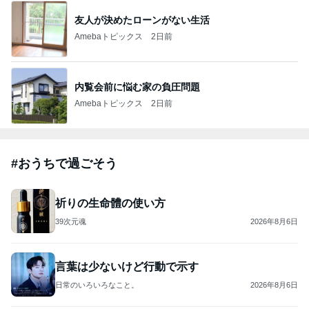
モス新作アボカドタコスバーガー実食！アボカド
ごろごろで美味しすぎた♡
薬剤師ココ｜4児ママが再出発から育てる暮らしと、小さ
2026年8月6日
な気づき。
このハッシュタグの記事を見る
芸能人・有名人ブログ TOPへ
飯島直子「イライラ」投稿に様々な声
Amebaトピックス
14時間前
斎藤元彦がぶらぶら動画のアップを止めた
Bank of Dreamの公営競技はどこへ行く
9日前