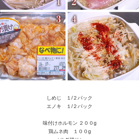
しめじ １/２パック
エノキ １/２パック
味付けホルモン ２００g
鶏ムネ肉 １００g