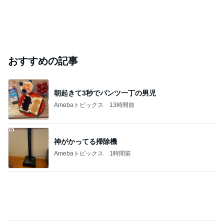
友人が決めたローンがない生活
Amebaトピックス
2日前
内覧会前に悩む家の負圧問題
Amebaトピックス
2日前
#
おうちで過ごそう
祈りの生命體の使い方
39次元魂
2026年8月6日
言葉は少ないけど行動で示す
日常のいろいろなこと。
2026年8月6日