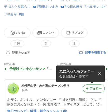
子
#
ふたり暮らし
#
簡単おつまみ
#
今日の献立
#
ホルモン
#
ピ
リ辛みそ
#
鍋
いいね
コメント
リブログ
416
3
1
記事を報告する
記事をシェア
前の記事
次の記事
予想以上に小さいサンマ「南
ネットオークションで「やら
気に入ったらフォロー
蛮漬け」がオススメ
かし」あせった事
会員登録は不要です
札幌円山発 わが家のテーブル便り
フォロー
Ｐ子
お安く、おいしく、カンタンに〜「手抜き料理」満載！ でも、手
抜きに見えないように…笑 北海道フードマイスターとして、北海
道の美味しい食材も紹介します。 ２０１９年から、お料理講座を
毎日のレシピ・料理・献立ジャンル 13位