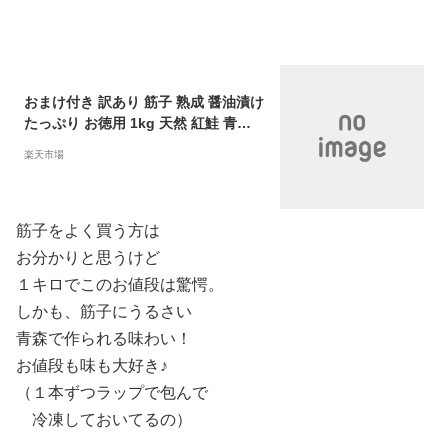
おまけ付き 訳あり 筋子 熟成 醤油漬け
たっぷり お徳用 1kg 天然 紅鮭 青森
すじこ 紅鮭筋子 紅筋子 自社製造 おに
楽天市場
ぎり お弁当 ごはんのお供 海鮮 軍艦
手巻き 誕生日 筋子 冷凍 お取り寄せ
お取り寄せグルメ 業務用 オカムラ食
品工業 オカムラ食品 敬老の日 秋分の
筋子をよく買う方は
日
お分かりと思うけど
１キロでこのお値段は驚愕。
しかも、筋子にうるさい
青森で作られる味わい！
お値段も味も大好き♪
（１本ずつラップで包んで
冷凍しておいてるの）