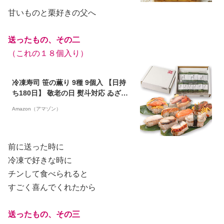
一緒にご注文⇒別配送・別途送料 モ
ンブラン ケーキ 和三盆 黒豆 送料無料
甘いものと栗好きの父へ
送ったもの、その二
（これの１８個入り）
冷凍寿司 笹の薫り 9種 9個入 【日持
ち180日】 敬老の日 熨斗対応 ゐざさ
奈良名物 郷土料理
Amazon（アマゾン）
前に送った時に
冷凍で好きな時に
チンして食べられると
すごく喜んでくれたから
送ったもの、その三