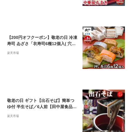
公式 】 お祝い 贈り物 お取り寄せグル
メ 冷凍食品 ご贈答品
【200円オフクーポン】敬老の日 冷凍
寿司 ゐざさ「衣寿司6種12個入( 穴子
さば 鰻 焼さば 鮭 豚蒲焼 各2個)」一
楽天市場
口サイズ お取り寄せ お祝い【創業10
0年の老舗 奈良 吉野の名産寿司 柿の
葉寿司 いざさ 中谷本舗 公式】ストッ
ク 簡単調理
敬老の日 ギフト【出石そば】簡単つ
ゆ付 半生そば／6人前【田中屋食品】
【モンドセレクション金賞】【敬老の
楽天市場
日 贈り物】【敬老の日 プレゼント】
【そば 父の日】【御挨拶 ギフト】
【引越し 御挨拶】【出石蕎麦】【年