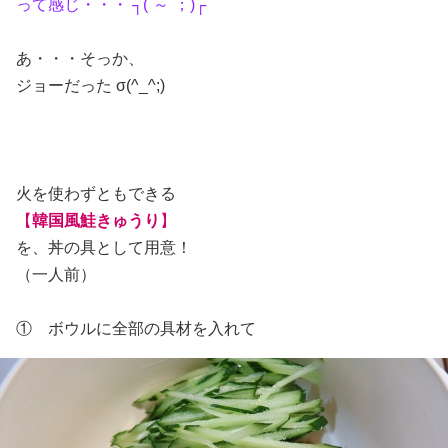
って感じ・・・ ┐(´～`；)┌
あ・・・そっか、
ジョーだった σ(^_^;)
火を使わずともできる
【
韓国風鮭きゅうり
】
を、丼の具として用意！
（一人前）
① ボウルに全部の具材を入れて