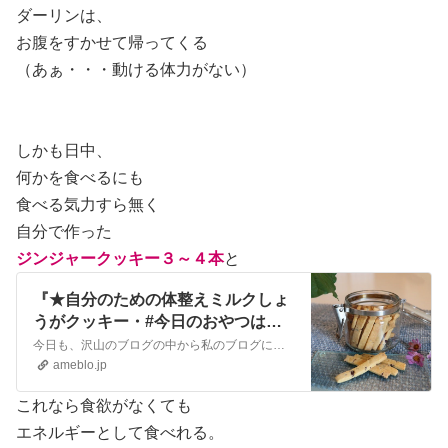
ダーリンは、
お腹をすかせて帰ってくる
（あぁ・・・動ける体力がない）
しかも日中、
何かを食べるにも
食べる気力すら無く
自分で作った
ジンジャークッキー３～４本
と
『★自分のための体整えミルクしょ
うがクッキー・#今日のおやつはこ
れ』
今日も、沢山のブログの中から私のブログに遊びに来てくれてありがと(人*´∀｀*)♡♪ ゆっくりしてってね（＾＾） 人気ブログランキング ８月いっぱいの…
ameblo.jp
これなら食欲がなくても
エネルギーとして食べれる。