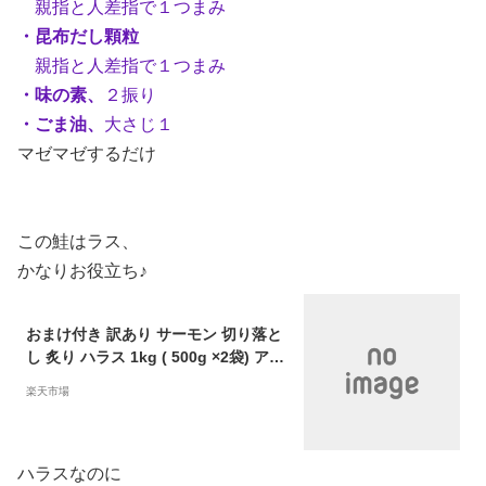
親指と人差指で１つまみ
・昆布だし顆粒
親指と人差指で１つまみ
・味の素、
２振り
・ごま油、
大さじ１
マゼマゼするだけ
この鮭はラス、
かなりお役立ち♪
おまけ付き 訳あり サーモン 切り落と
し 炙り ハラス 1kg ( 500g ×2袋) アト
ランティックサーモン お刺身 不揃い
楽天市場
鮭 サーモン 海鮮丼 生食用 冷凍 海鮮
丼 手巻き 寿司 サラダ 使い切り お取
り寄せ お取り寄せグルメ オカムラ食
品工業 オカムラ食品 敬老の日 秋分の
ハラスなのに