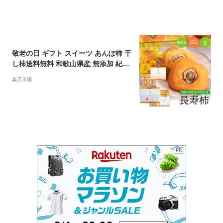
越しそば 送料無料】【敬老の日 ギフ
ト】【お歳暮 ギフト】
敬老の日 ギフト スイーツ あんぽ柿 干
し柿送料無料 和歌山県産 無添加 紀州
青洲の里 長寿柿 6個入り【贈り物 プ
楽天市場
レゼント おじいちゃん おばあちゃん
人気 和菓子 フルーツ 果物 お菓子 柿
かき 国産 国内産 ドライフルーツ メッ
セージカード 内祝い】ggho
PR