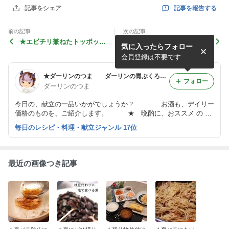
記事を報告する
記事をシェア
前の記事
次の記事
★エビチリ兼ねたトッポッ
★ダーリンの誕生日だった夫
気に入ったらフォロー
キ・#日本人が好きな海外め
婦喧嘩中の日曜日・#後悔し
し
ていること
会員登録は不要です
★ダーリンのつま ダーリンの胃ぶくろ喜ぶ毎日料理
フォロー
ダーリンのつま
今日の、献立の一品いかがでしょうか？ お酒も、デイリー
価格のものを、ご紹介します。 ★ 晩酌に、おススメ の レ
シピ ！！ などなど！！
毎日のレシピ・料理・献立ジャンル 17位
最近の画像つき記事