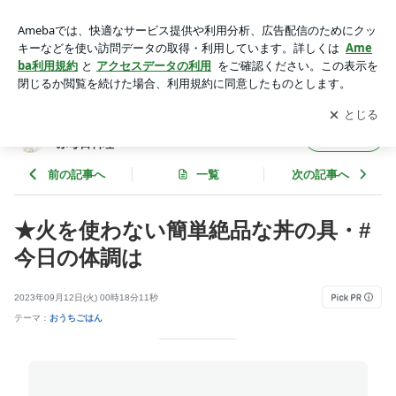
★火を使わない簡単絶品な丼の具・#今日の体調は | ★ダーリ
ンのつま ダーリンの胃ぶくろ喜ぶ毎日料理
アプリをダウンロードして
ブログの更新通知
を受け取りまし
開く
ょう。
★ダーリンのつま ダーリンの胃ぶくろ喜
フォロー
ぶ毎日料理
前の記事へ
一覧
次の記事へ
★火を使わない簡単絶品な丼の具・#
今日の体調は
2023年09月12日(火) 00時18分11秒
テーマ：
おうちごはん