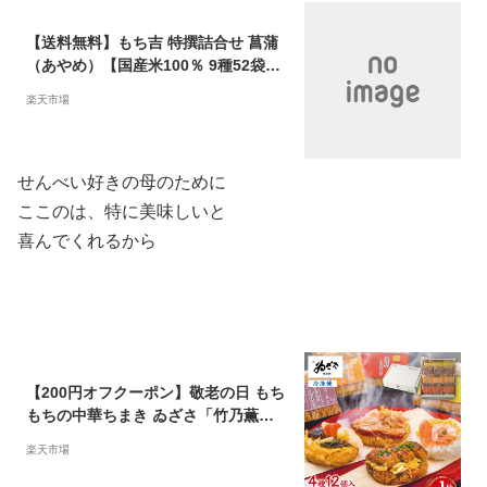
【送料無料】もち吉 特撰詰合せ 菖蒲
（あやめ）【国産米100％ 9種52袋
缶】【楽ギフ_のし】【楽ギフ_のし宛
楽天市場
書】【楽ギフ_包装】
せんべい好きの母のために
ここのは、特に美味しいと
喜んでくれるから
【200円オフクーポン】敬老の日 もち
もちの中華ちまき ゐざさ「竹乃薫り 4
種12個入(栗と山菜 うなぎ 鶏五目 海
楽天市場
鮮)」レンジ調理【 創業100年の老舗
奈良 吉野の名産寿司 いざさ 中谷本舗