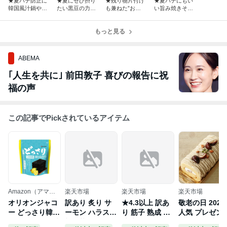
★夏バテ防止に
★夏にぜひ摂り
★残り物片付け
★夏バテにもい
韓国風汁鍋や煮
たい黒豆の力・
も兼ねた”おか
い旨み焼きそ
物が良い・#本
#本日のおうち
ず定食”・#本日
ば・#本日のお
日のおうちごは
ごはん
のおうちごはん
うちごはん
ん
もっと見る
ABEMA
｢人生を共に｣ 前田敦子 喜びの報告に祝
福の声
この記事でPickされているアイテム
Amazon（アマゾ
楽天市場
楽天市場
楽天市場
ン）
オリオンジャコ
訳あり 炙り サ
★4.3以上 訳あ
敬老の日 2025
ー どっさり韓国
ーモン ハラス
り 筋子 熟成 醤
人気 プレゼン
のり 塩レモン味
切り落とし 1kg
油漬け たっぷり
ギフト ＊渋皮