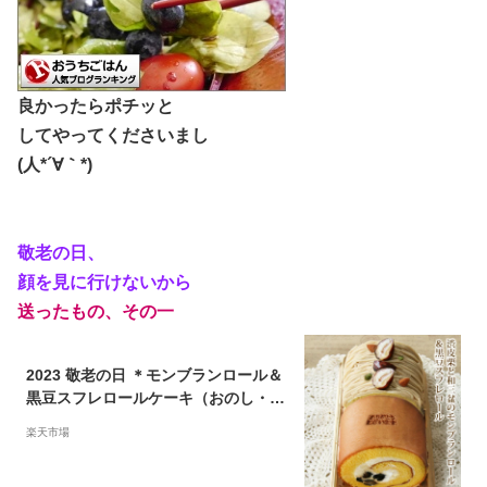
良かったらポチッと
してやってくださいまし
(人*´∀｀*)
敬老の日、
顔を見に行けないから
送ったもの、その一
2023 敬老の日 ＊モンブランロール＆
黒豆スフレロールケーキ（おのし・包
装・ラッピング不可） あす楽対応：
楽天市場
正午12：00受付まで！当日発送／日
祝発送休み／あす楽対応でない商品ご