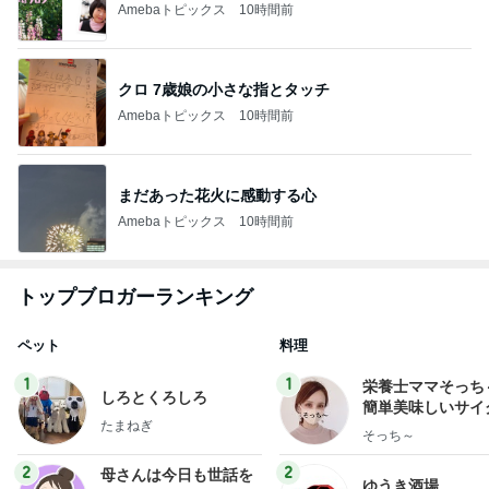
Amebaトピックス
10時間前
クロ 7歳娘の小さな指とタッチ
Amebaトピックス
10時間前
まだあった花火に感動する心
Amebaトピックス
10時間前
トップブロガーランキング
ペット
料理
1
1
栄養士ママそっち
しろとくろしろ
簡単美味しいサイ
たまねぎ
献立
そっち～
2
2
母さんは今日も世話を
ゆうき酒場