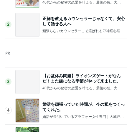
40代からの秘密の恋愛を叶える、最後の砦。大人
の恋愛カウンセラー✕恋愛アルゴリズム 三城あ
まね
正解を教えるカウンセラーじゃなくて、安心
して話せる人へ
2
頑張らないカウンセラーこそ選ばれる♡神経心理学
メソッド
【お盆休み問題】ライオンズゲートがなん
だ！また嫌になる季節がやって来ました。
3
40代からの秘密の恋愛を叶える、最後の砦。大人
の恋愛カウンセラー✕恋愛アルゴリズム 三城あ
まね
婚活を頑張っていた時間が、今の私をつくっ
てくれた。
4
婚活が長引いているアラフォー女性専門｜大城戸飛
鳥ブログ
自分との約束
5
八王子 恋愛カウンセラー「雫の部屋」