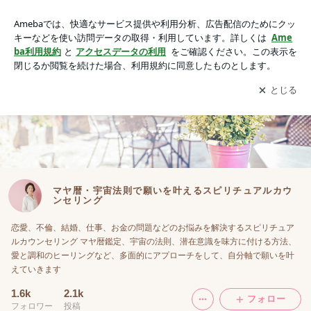
マヤ暦・宇宙法則で願いを叶えるスピリチュアルカウンセリン
グ
アプリをダウンロードして
ブログの更新通知
を受け取りまし
開く
ょう。
マヤ暦・宇宙法則で願いを叶えるスピリチュアルカウ
ンセリング
恋愛、不倫、結婚、仕事、お金の問題などのお悩みを解決するスピリチュア
ルカウンセリング マヤ暦鑑定、宇宙の法則、潜在意識を味方に付ける方法、
愛と調和のヒーリングなど、多面的にアプローチをして、自分軸で願いを叶
えていきます
1.6k
2.1k
フォロー
フォロワー
投稿