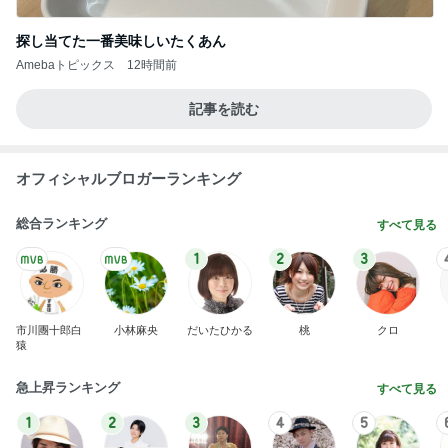
探し当てた一番美味しいたくあん
Amebaトピックス
12時間前
記事を読む
オフィシャルブロガーランキング
総合ランキング
すべて見る
1
2
3
市川團十郎白
小林麻央
だいたひかる
桃
クロ
猿
急上昇ランキング
すべて見る
1
2
3
4
5