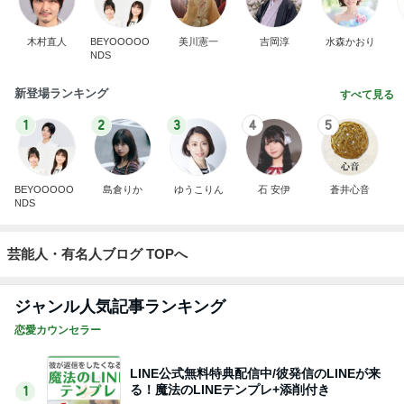
木村直人
BEYOOOOO
美川憲一
吉岡淳
水森かおり
NDS
新登場ランキング
すべて見る
1
2
3
4
5
BEYOOOOO
島倉りか
ゆうこりん
石 安伊
蒼井心音
NDS
芸能人・有名人ブログ TOPへ
ジャンル人気記事ランキング
恋愛カウンセラー
LINE公式無料特典配信中/彼発信のLINEが来
る！魔法のLINEテンプレ+添削付き
1