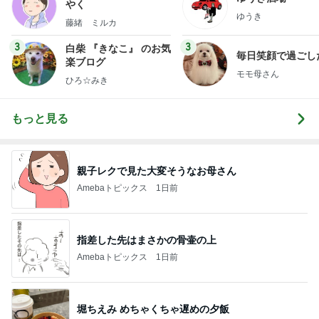
やく
ゆうき
藤緒 ミルカ
3
3
白柴 『きなこ』 のお気
毎日笑顔で過ごし
楽ブログ
モモ母さん
ひろ☆みき
もっと見る
親子レクで見た大変そうなお母さん
Amebaトピックス
1日前
指差した先はまさかの骨壷の上
Amebaトピックス
1日前
堀ちえみ めちゃくちゃ遅めの夕飯