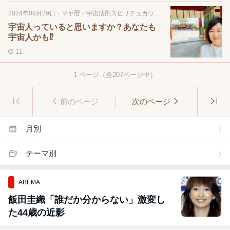
2024年09月29日
・
マヤ暦・宇宙法則スピリチュカウンセリング
宇宙人っていると思いますか？あなたも
宇宙人かも⁉
11
1
ページ（全
207
ページ中）
前のページ
次のページ
月別
テーマ別
ABEMA
飯田圭織「誰だか分からない」激変し
た44歳の近影