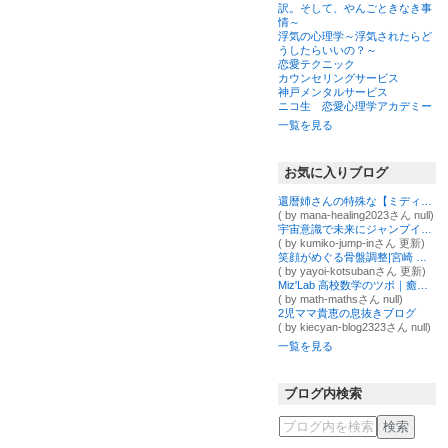
訳。そして、やんごときなき事
情～
浮気の心理学～浮気されたらど
うしたらいいの？～
恋愛テクニック
カウンセリングサービス
神戸メンタルサービス
ニコ生 恋愛心理学アカデミー
一覧を見る
お気に入りブログ
還暦姉さんの特殊な【ミディアム】生活〜霊と共に生きる人生〜
( by mana-healing2023さん null)
宇宙意識で未来にジャンプイン！
( by kumiko-jump-inさん 更新)
笑顔がめぐる骨盤調整|宮崎 女性専門セラピストやよい
( by yayoi-kotsubanさん 更新)
Miz'Lab 高校数学のツボ｜癒しと再起動の数学×学習伴走
( by math-mathsさん null)
2児ママ貴恵の息抜きブログ
( by kiecyan-blog2323さん null)
一覧を見る
ブログ内検索