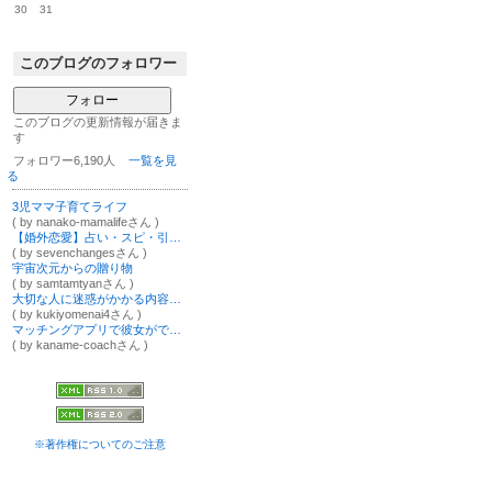
30
31
このブログのフォロワー
フォロー
このブログの更新情報が届きま
す
フォロワー6,190人
一覧を見
る
3児ママ子育てライフ
( by nanako-mamalifeさん )
【婚外恋愛】占い・スピ・引き寄せ不要♡彼に溺愛される宇宙次元の浄化✨
( by sevenchangesさん )
宇宙次元からの贈り物
( by samtamtyanさん )
大切な人に迷惑がかかる内容があり、ほとんどの記事消しました
( by kukiyomenai4さん )
マッチングアプリで彼女ができない男性へ 女性が本音で教える、3ヶ月で彼女を作る戦略
( by kaname-coachさん )
※著作権についてのご注意