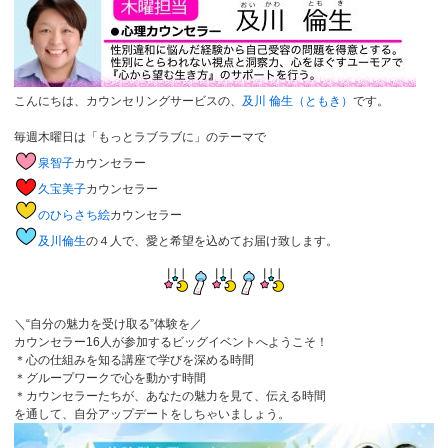
こんにちは、カウンセリングサービスの、
及川 倫生（ともき）
です。
毎週木曜日は「もっとラブラブに」のテーマで
泉智子
カウンセラー
久宝美子
カウンセラー
のひらさち絵
カウンセラー
及川倫生
の４人で、愛と希望を込めてお届け致します。
＼“自分の魅力を受け取る”体験を／
カウンセラー16人が参加するビッグイベントへようこそ！
＊心の仕組みを知る講座で学びを深める時間
＊グループワークで心を動かす時間
＊カウンセラーたちが、あなたの魅力を見て、伝える時間
を通して、自分アップデートをしちゃいましょう。