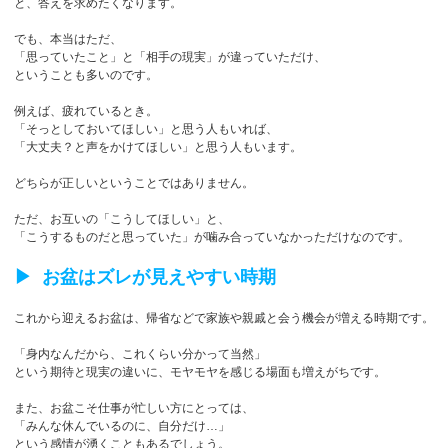
と、答えを求めたくなります。
でも、本当はただ、
「思っていたこと」と「相手の現実」が違っていただけ、
ということも多いのです。
例えば、疲れているとき。
「そっとしておいてほしい」と思う人もいれば、
「大丈夫？と声をかけてほしい」と思う人もいます。
どちらが正しいということではありません。
ただ、お互いの「こうしてほしい」と、
「こうするものだと思っていた」が噛み合っていなかっただけなのです。
▶︎ お盆はズレが見えやすい時期
これから迎えるお盆は、帰省などで家族や親戚と会う機会が増える時期です。
「身内なんだから、これくらい分かって当然」
という期待と現実の違いに、モヤモヤを感じる場面も増えがちです。
また、お盆こそ仕事が忙しい方にとっては、
「みんな休んでいるのに、自分だけ…」
という感情が湧くこともあるでしょう。