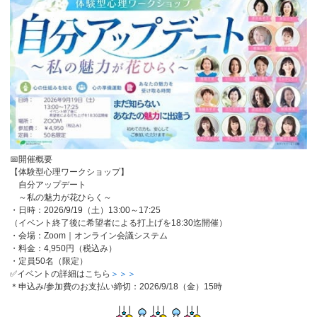
📅開催概要
【体験型心理ワークショップ】
自分アップデート
～私の魅力が花ひらく～
・日時：2026/9/19（土）13:00～17:25
（イベント終了後に希望者による打上げを18:30迄開催）
・会場：Zoom｜オンライン会議システム
・料金：4,950円（税込み）
・定員50名（限定）
✅イベントの詳細はこちら
＞＞＞
＊申込み/参加費のお支払い締切：2026/9/18（金）15時