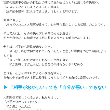
実際の出来事や自分の行動との間に矛盾が生じたときに感じる不快感や、
そのズレを小さくしようとする心の働きを、
「認知的不協和（にんちてきふきょうわ）」と呼びます。
簡単に言うと、
「思っていたことと現実が違って、心が落ち着かなくなる状態」のことです。
そして人には、その不快なズレをそのまま放置せず、
何とか自分なりに納得できる形に整えようとする働きがあります。
例えば、相手から連絡が来ないとき。
・「やっぱり私は大切にされていないんだ」と悲しい理由をつけて納得しよう
とする
・「きっと忙しいだけかもしれない」と考え直す
・「私が期待しすぎたんだ」と自分の気持ちを小さく収める
どれも、心がそのズレによる不快感を減らし、
自分の中で納得できる形に整理しようとして起きる自然な反応なのです。
▶︎ 「相手がおかしい」でも「自分が悪い」でもない
人間関係で苦しくなるとき、私たちはつい、
「相手が分かってくれない」
「私が悪かったんだ」