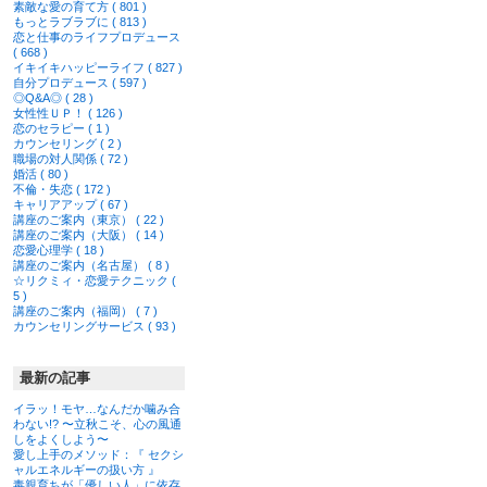
素敵な愛の育て方 ( 801 )
もっとラブラブに ( 813 )
恋と仕事のライフプロデュース
( 668 )
イキイキハッピーライフ ( 827 )
自分プロデュース ( 597 )
◎Q&A◎ ( 28 )
女性性ＵＰ！ ( 126 )
恋のセラピー ( 1 )
カウンセリング ( 2 )
職場の対人関係 ( 72 )
婚活 ( 80 )
不倫・失恋 ( 172 )
キャリアアップ ( 67 )
講座のご案内（東京） ( 22 )
講座のご案内（大阪） ( 14 )
恋愛心理学 ( 18 )
講座のご案内（名古屋） ( 8 )
☆リクミィ・恋愛テクニック (
5 )
講座のご案内（福岡） ( 7 )
カウンセリングサービス ( 93 )
最新の記事
イラッ！モヤ…なんだか噛み合
わない!? 〜立秋こそ、心の風通
しをよくしよう〜
愛し上手のメソッド：『 セクシ
ャルエネルギーの扱い方 』
毒親育ちが「優しい人」に依存