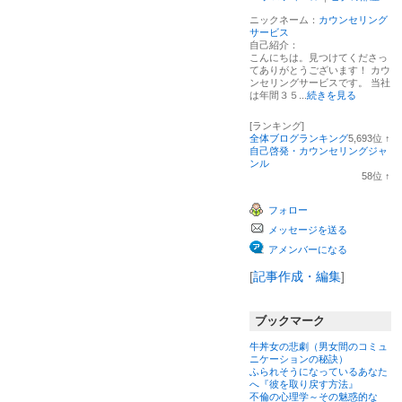
ニックネーム：
カウンセリング
サービス
自己紹介：
こんにちは。見つけてくださっ
てありがとうございます！ カウ
ンセリングサービスです。 当社
は年間３５...
続きを見る
[ランキング]
全体ブログランキング
5,693
位
↑
ラ
自己啓発・カウンセリングジャ
ン
ンル
キ
58
位
↑
ン
ラ
グ
ン
フォロー
上
キ
昇
ン
メッセージを送る
グ
上
アメンバーになる
昇
[
記事作成・編集
]
ブックマーク
牛丼女の悲劇（男女間のコミュ
ニケーションの秘訣）
ふられそうになっているあなた
へ『彼を取り戻す方法』
不倫の心理学～その魅惑的な