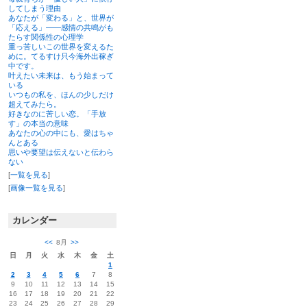
してしまう理由
あなたが「変わる」と、世界が
「応える」――感情の共鳴がも
たらす関係性の心理学
重っ苦しいこの世界を変えるた
めに。てるすけ只今海外出稼ぎ
中です。
叶えたい未来は、もう始まって
いる
いつもの私を、ほんの少しだけ
超えてみたら。
好きなのに苦しい恋。「手放
す」の本当の意味
あなたの心の中にも、愛はちゃ
んとある
思いや要望は伝えないと伝わら
ない
[
一覧を見る
]
[
画像一覧を見る
]
カレンダー
<<
8月
>>
日
月
火
水
木
金
土
1
2
3
4
5
6
7
8
9
10
11
12
13
14
15
16
17
18
19
20
21
22
23
24
25
26
27
28
29