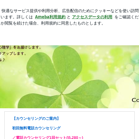
と餃子で一人飯
新規登録
ロ
芸能人ブログ
人気ブログ
ングサービス
【カウンセリングのご案内】
初回無料電話カウンセリング
／電話カウンセリング1回セット(\5,280～)