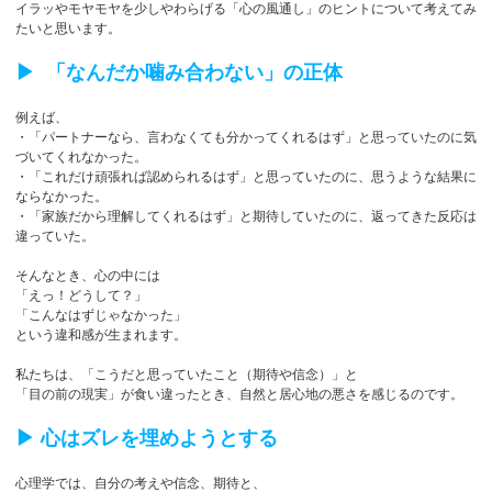
イラッやモヤモヤを少しやわらげる「心の風通し」のヒントについて考えてみ
たいと思います。
▶︎ 「なんだか噛み合わない」の正体
例えば、
・「パートナーなら、言わなくても分かってくれるはず」と思っていたのに気
づいてくれなかった。
・「これだけ頑張れば認められるはず」と思っていたのに、思うような結果に
ならなかった。
・「家族だから理解してくれるはず」と期待していたのに、返ってきた反応は
違っていた。
そんなとき、心の中には
「えっ！どうして？」
「こんなはずじゃなかった」
という違和感が生まれます。
私たちは、「こうだと思っていたこと（期待や信念）」と
「目の前の現実」が食い違ったとき、自然と居心地の悪さを感じるのです。
▶︎ 心はズレを埋めようとする
心理学では、自分の考えや信念、期待と、