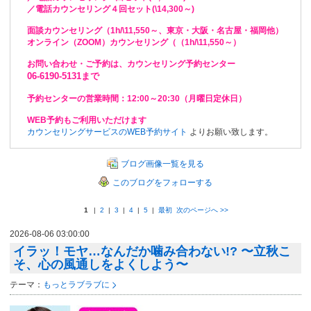
／電話カウンセリング４回セット(\14,300～)
面談カウンセリング（1h/\11,550～、東京・大阪・名古屋・福岡他）
オンライン（ZOOM）カウンセリング（
（1h/\11,550～）
お問い合わせ・ご予約は、
カウンセリング予約センター
06-6190-5131まで
予約センターの営業時間：12:00～20:30（月曜日定休日）
WEB予約もご利用いただけます
カウンセリングサービスのWEB予約サイト
よりお願い致します。
ブログ画像一覧を見る
このブログをフォローする
1
|
2
|
3
|
4
|
5
|
最初
次のページへ
>>
2026-08-06 03:00:00
イラッ！モヤ…なんだか噛み合わない!? 〜立秋こ
そ、心の風通しをよくしよう〜
テーマ：
もっとラブラブに