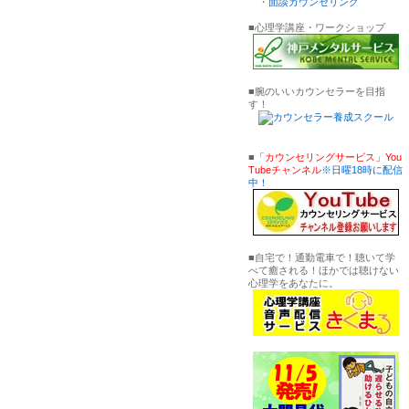
・
面談カウンセリング
■心理学講座・ワークショップ
■腕のいいカウンセラーを目指
す！
■
「カウンセリングサービス」You
Tubeチャンネル
※日曜18時に配信
中！
■自宅で！通勤電車で！聴いて学
べて癒される！ほかでは聴けない
心理学をあなたに。