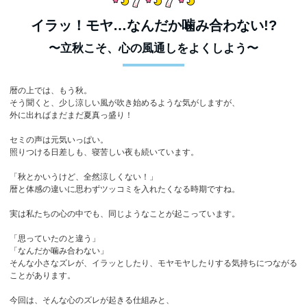
イラッ！モヤ…なんだか噛み合わない!?
〜立秋こそ、心の風通しをよくしよう〜
暦の上では、もう秋。
そう聞くと、少し涼しい風が吹き始めるような気がしますが、
外に出ればまだまだ夏真っ盛り！
セミの声は元気いっぱい。
照りつける日差しも、寝苦しい夜も続いています。
「秋とかいうけど、全然涼しくない！」
暦と体感の違いに思わずツッコミを入れたくなる時期ですね。
実は私たちの心の中でも、同じようなことが起こっています。
「思っていたのと違う」
「なんだか噛み合わない」
そんな小さなズレが、イラッとしたり、モヤモヤしたりする気持ちにつながる
ことがあります。
今回は、そんな心のズレが起きる仕組みと、