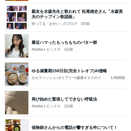
親友を水森先生と歌われて 松尾雄史さん「水森英
夫のチップイン歌謡曲」
待ってる「おせい」のブログ
3日前
最近ハマったもっちもちのバター餅
Amebaトピックス
1日前
ゆる減量期158日目(完全トレオフ)AI侵略
セルフィッシュ♪ダイアリー(健康オタクのドM
11時間前
記録)
再び始めた緊張してできない呼吸法
Amebaトピックス
1日前
保険師さんからの電話が鬱すぎる件について！