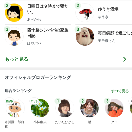
2
2
日曜日は９時まで寝た
ゆうき酒場
い。
ゆうき
あべかわ
3
3
四十路シンパパの家族
毎日笑顔で過ごし
日記
モモ母さん
はやパパ
もっと見る
オフィシャルブロガーランキング
総合ランキング
すべて見る
1
2
3
市川團十郎白
小林麻央
だいたひかる
桃
クロ
猿