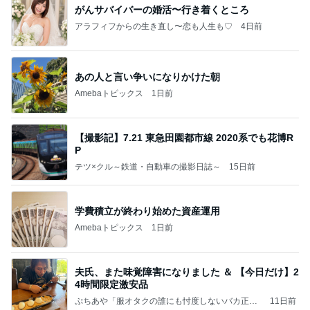
がんサバイバーの婚活〜行き着くところ
アラフィフからの生き直し〜恋も人生も♡
4日前
あの人と言い争いになりかけた朝
Amebaトピックス
1日前
【撮影記】7.21 東急田園都市線 2020系でも花博R
P
テツ×クル～鉄道・自動車の撮影日誌～
15日前
学費積立が終わり始めた資産運用
Amebaトピックス
1日前
夫氏、また味覚障害になりました ＆ 【今日だけ】2
4時間限定激安品
ぷちあや「服オタクの誰にも忖度しないバカ正直
11日前