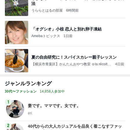
法
うららとはるの部屋
6時間前
「オグシオ」小椋 恋人と別れ卵子凍結
Amebaトピックス
1日前
夏の自由研究に！スパイスカレー親子レッスン
【横浜市青葉区】かんたんおやつ教室 ☺︎la récolte
4日前
（ラ レコルト）
ジャンルランキング
30代〜ファッション
14,858人参加中
1
妻です。ママです。女です。
eri.
2
40代からの大人カジュアルを品良く着こなすファッ