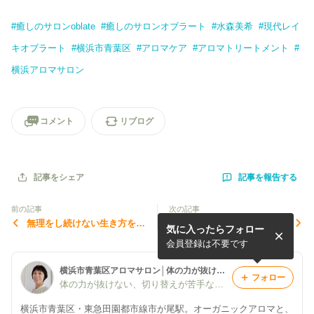
#
癒しのサロンoblate
#
癒しのサロンオブラート
#
水森美希
#
現代レイ
キオブラート
#
横浜市青葉区
#
アロマケア
#
アロマトリートメント
#
横浜アロマサロン
コメント
リブログ
記事を報告する
記事をシェア
前の記事
次の記事
無理をし続けない生き方を知
【アニバーサリー特典】8月
気に入ったらフォロー
る～算命学ブログはこちら
はお誕生月が7・8・9月の
方、ぜひご利用ください☆
会員登録は不要です
横浜市青葉区アロマサロン│体の力が抜けない大人女性がほどける場所
フォロー
体の力が抜けない、切り替えが苦手な大人女性のためのアロマサロン オブラート｜横浜
横浜市青葉区・東急田園都市線市が尾駅。オーガニックアロマと、