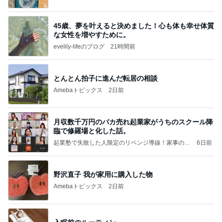
45歳、夢を叶えると決めました！心も体も幸せ体質
な女性を増やすために。
evelily-lifeのブログ
21時間前
とんとん拍子に進んだ転居の相談
Amebaトピックス
2日前
月収数千万円のバカ売れ起業家がうちのスクール降
臨で修羅場と化した話。
起業塾で失敗した人限定のリベンジ導線！家事のス
6日前
キマ1時間をビジネスに変える！香港在住・SNS爆
速収益化コンサルタント/神田さやか
野沢直子 我が家用に購入した物
Amebaトピックス
2日前