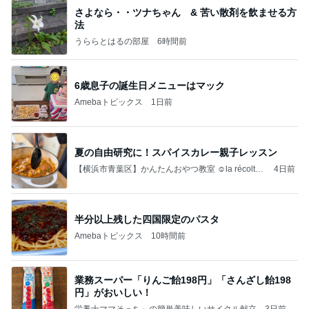
さよなら・・ツナちゃん & 苦い散剤を飲ませる方
法
うららとはるの部屋
6時間前
6歳息子の誕生日メニューはマック
Amebaトピックス
1日前
夏の自由研究に！スパイスカレー親子レッスン
【横浜市青葉区】かんたんおやつ教室 ☺︎la récolte
4日前
（ラ レコルト）
半分以上残した四国限定のパスタ
Amebaトピックス
10時間前
業務スーパー「りんご飴198円」「さんざし飴198
円」がおいしい！
栄養士ママそっち～の簡単美味しいサイクル献立
3日前