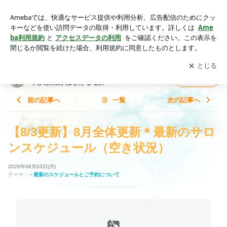
【8/3更新】8月全体更新＊最新のサロンスケジュール（空き状
況） | 横浜市青葉区アロマサロン│体の力が抜けない大人女性
アプリをダウンロードして
ブログの更新通知
を受け取りまし
開く
がほどける場所
ょう。
横浜市青葉区アロマサロン│体の力が抜けない
フォロー
大人女性がほどける場所
前の記事へ
一覧
次の記事へ
【8/3更新】8月全体更新＊最新のサロ
ンスケジュール（空き状況）
2026年08月03日(月)
テーマ：
－最新のスケジュールとご予約について