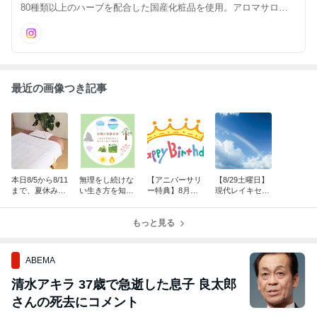
80種類以上のハーブを配合した国産化粧品を使用。アロマサロン
オブラートは、自律神経をリラックス状態に導くことで、肩首のコ
リ、背中の張り、睡眠を整えるアロマサロンです。
最近の画像つき記事
本日8/5から8/11
無理をし続けな
【アニバーサリ
【8/29土曜日】
まで、夏休みを
い生き方を知る
ー特典】8月は
現代レイキセミ
いただいていま
～算命学ブログ
お誕生月が7・
ナーレベル1の
す☆
はこちら
8・9月の方、ぜ
お知らせ☆
もっと見る
ひご利用くださ
い☆
ABEMA
清水アキラ 37歳で急逝した息子 良太郎
さんの死去にコメント