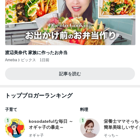
渡辺美奈代 家族に作ったお弁当
Amebaトピックス
1日前
記事を読む
トップブロガーランキング
子育て
料理
1
1
kosodatefulな毎日 ～
栄養士ママそっち
オギャ子の暴走～
簡単美味しいサイ
献立
オギャ子
そっち～