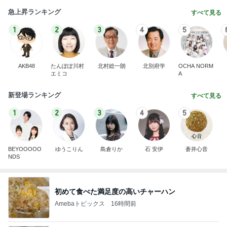
急上昇ランキング
すべて見る
1
2
3
4
5
AKB48
たんぽぽ川村
北村総一朗
北別府学
OCHA NORM
エミコ
A
新登場ランキング
すべて見る
1
2
3
4
5
BEYOOOOO
ゆうこりん
島倉りか
石 安伊
蒼井心音
NDS
初めて食べた満足度の高いチャーハン
Amebaトピックス
16時間前