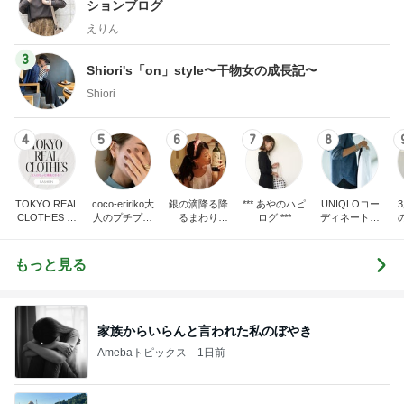
ションブログ
えりん
3
Shiori's「on」style〜干物女の成長記〜
Shiori
4
5
6
7
8
TOKYO REAL
coco-eririko大
銀の滴降る降
*** あやのハピ
UNIQLOコー
CLOTHES 大
人のプチプラ
るまわり
ログ ***
ディネート日
人世代のリア
mixコーデ
に・・・
記
ハ
ルクローズ
♪
もっと見る
家族からいらんと言われた私のぼやき
Amebaトピックス
1日前