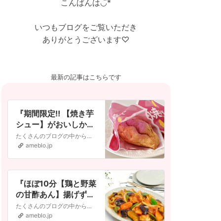
こんばんは◡̈︎*
いつもブログをご覧いただき
ありがとうございます♡
最新の記事はこちらです
『期間限定‼︎ 【焼き芋
シュー】がおいしかっ
た♡』
たくさんのブログの中からご訪問いただきありがとうございます◡̈︎*𓂅𓎩ズボラでも美味しく𓂅𓎩 10〜20分で完成！簡単・時短・お手軽レシピ𓂅𓎩シンプルで毎日食…
ameblo.jp
『ほぼ10分【鶏と野菜
の甘酢あん】揚げずに
ラクうま♡』
たくさんのブログの中からご訪問いただきありがとうございます◡̈︎*𓂅𓎩ズボラでも美味しく𓂅𓎩 10〜20分で完成！簡単・時短・お手軽レシピ𓂅𓎩シンプルで毎日食…
ameblo.jp