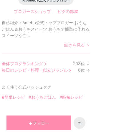
Ameba公式トップブロガー
ブロガーズショップ
ピグの部屋
自己紹介：
Ameba公式トップブロガー おうち
ごはん＆おうちスイーツ おうちで簡単に作れる
スイーツやご...
続きを見る ＞
全体ブログランキング
208
位
↓
ラ
毎日のレシピ・料理・献立ジャンル
6
位
→
ン
ラ
キ
ン
よく使う公式ハッシュタグ
ン
キ
グ
ン
#簡単レシピ
#おうちごはん
#時短レシピ
下
グ
降
維
持
フォロー