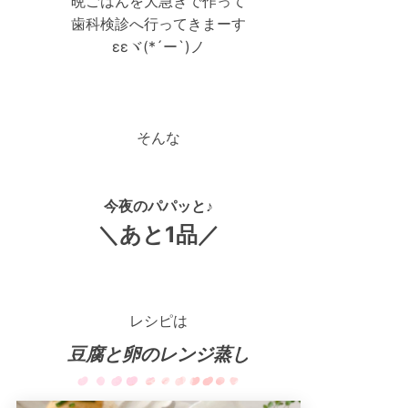
晩ごはんを大急ぎで作って
歯科検診へ行ってきまーす
εεヾ(*´ー`)ノ
そんな
今夜のパパッと♪
＼あと1品／
レシピは
豆腐と卵のレンジ蒸し