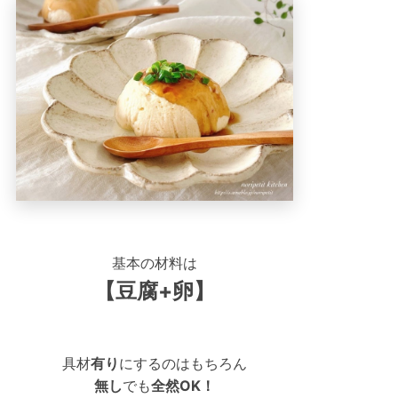
基本の材料は
【豆腐+卵】
具材
有り
にするのはもちろん
無し
でも
全然OK！