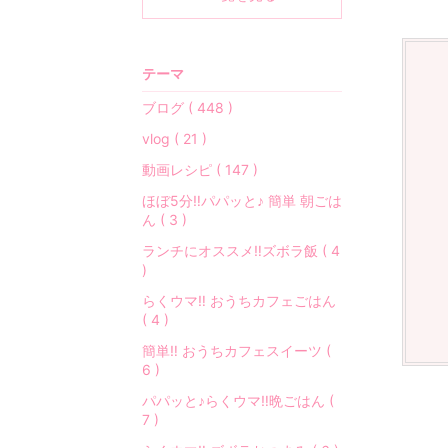
の
事
な
テーマ
ど
…
ブログ ( 448 )
ゆ
vlog ( 21 )
る
り
動画レシピ ( 147 )
と
ほぼ5分‼︎パパッと♪ 簡単 朝ごは
綴
ん ( 3 )
っ
ランチにオススメ‼︎ズボラ飯 ( 4
て
)
い
ま
らくウマ‼︎ おうちカフェごはん
( 4 )
す
♡
簡単‼︎ おうちカフェスイーツ (
6 )
「
パパッと♪らくウマ‼︎晩ごはん (
シ
7 )
ン