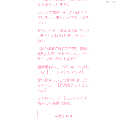
。
テーマ
が素晴らしいすぎた
お
う
レンジで加熱4分‼︎ さっぱりウ
ち
マい♡【レモンハーブサラダチ
キン】
で
作
10分レシピ｜黄金比ダレでウマ
る
い‼︎【ふんわり♪甘辛しそつく
ご
ね】
は
【MAMMOTH COFFEE】韓国
ん
発‼︎大人気コーヒーショップのL
や
サイズが…デカすぎる‼︎
お
超簡単おいしい♡フルーツみた
菓
いな【ミニトマトのマリネ】
子
暑い日もレンジで簡単‼︎さっぱ
の
りヘルシー【野菜巻きしゃぶし
レ
ゃぶ】
シ
ピ
ぷち旅へ。 と 【カルディ】で
購入した熱中症対策。
。
日
々
一覧を見る