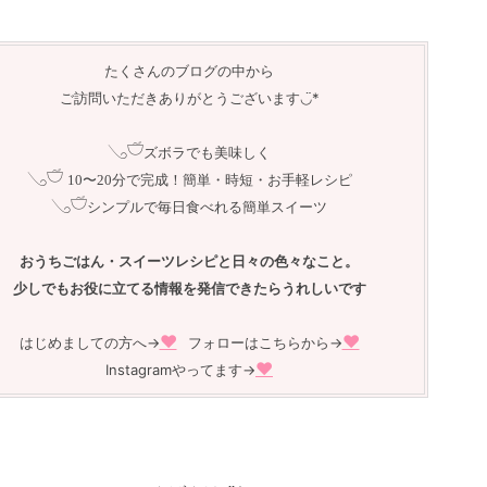
たくさんのブログの中から
ご訪問いただきありがとうございます◡̈︎*
𓂅𓎩
ズボラでも美味しく
𓂅𓎩
10〜20分で完成！簡単・時短・お手軽レシピ
𓂅𓎩
シンプルで毎日食べれる簡単スイーツ
おうちごはん・スイーツレシピと日々の色々なこと。
少しでもお役に立てる情報を発信できたらうれしいです
❤︎
❤︎
はじめましての方へ→
フォローはこちらから→
❤︎
Instagramやってます→