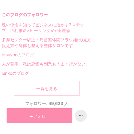
このブログのフォロワー
魂の使命を知ってビジネスに活かす3ステッ
プ 四柱推命×ヒーリング×宇宙理論
多摩センター駅近・肩首整体院フラウ/物の見方
捉え方や身体も整える整体サロンです
otsuyonのブログ
人が苦手。私は恋愛も副業もうまく行かない。
junkoのブログ
一覧を見る
フォロワー:
49,623
人
フォロー