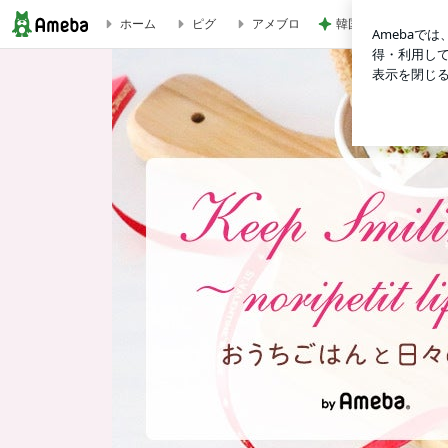
韓国で散財して買っ
ホーム
ピグ
アメブロ
ほぼ5分‼︎ 超簡単【豆腐と卵のレンジ蒸し】ふわふわ♪ウマ〜い♡ | Kee
K
e
e
p
S
m
i
l
i
n
g
♪
〜
n
o
r
i
p