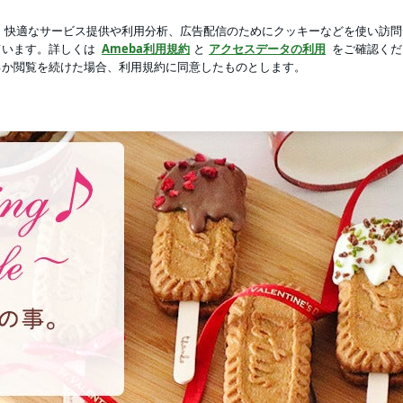
たお気に入りの物
芸能人ブログ
人気ブログ
新規登録
p Smiling♪ 〜noripetit life〜 おうちごはんと日々の