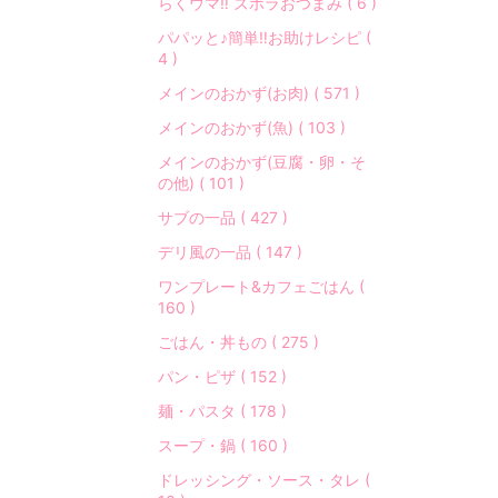
らくウマ‼︎ ズボラおつまみ ( 6 )
プ
ル
パパッと♪簡単‼︎お助けレシピ (
な
4 )
レ
メインのおかず(お肉) ( 571 )
シ
ピ
メインのおかず(魚) ( 103 )
」
メインのおかず(豆腐・卵・そ
で
の他) ( 101 )
「
サブの一品 ( 427 )
美
味
デリ風の一品 ( 147 )
し
ワンプレート&カフェごはん (
く
160 )
」
ごはん・丼もの ( 275 )
が
モ
パン・ピザ ( 152 )
ッ
麺・パスタ ( 178 )
ト
ー
スープ・鍋 ( 160 )
♪
ドレッシング・ソース・タレ (