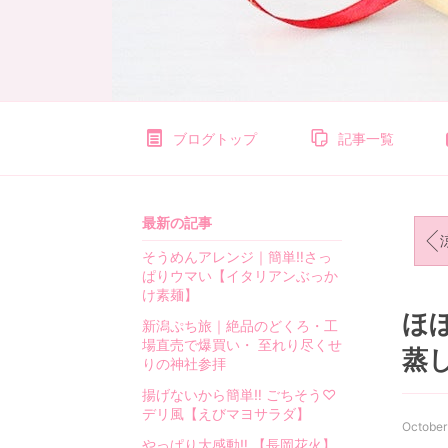
e
t
i
t
l
i
f
ブログトップ
記事一覧
e
〜
お
最新の記事
う
涼
ち
そうめんアレンジ｜簡単‼︎さっ
ご
ぱりウマい【イタリアンぶっか
は
け素麺】
ん
ほぼ
新潟ぷち旅｜絶品のどくろ・工
と
場直売で爆買い・ 至れり尽くせ
蒸
日
りの神社参拝
々
揚げないから簡単‼︎ ごちそう♡
の
デリ風【えびマヨサラダ】
事
October
やっぱり大感動‼︎ 【長岡花火】