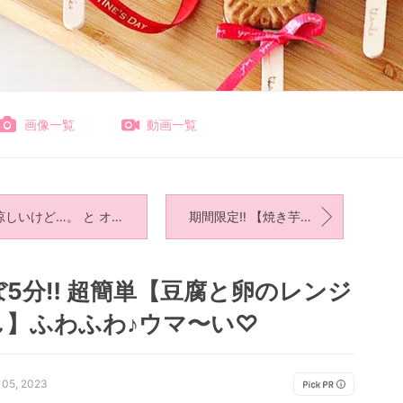
画像一覧
動画一覧
しいけど…。 と オープンサンド。
期間限定‼︎ 【焼き芋シュー】がおいしかった♡
5分‼︎ 超簡単【豆腐と卵のレンジ
し】ふわふわ♪ウマ〜い♡
 05, 2023