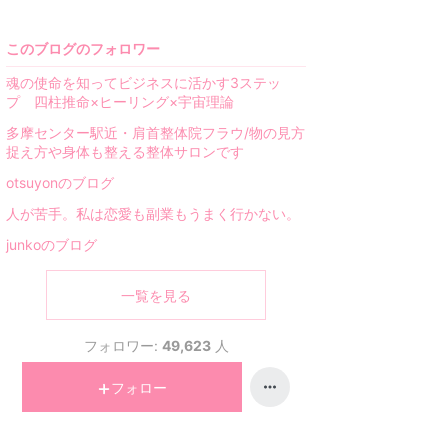
このブログのフォロワー
魂の使命を知ってビジネスに活かす3ステッ
プ 四柱推命×ヒーリング×宇宙理論
多摩センター駅近・肩首整体院フラウ/物の見方
捉え方や身体も整える整体サロンです
otsuyonのブログ
人が苦手。私は恋愛も副業もうまく行かない。
junkoのブログ
一覧を見る
フォロワー:
49,623
人
フォロー