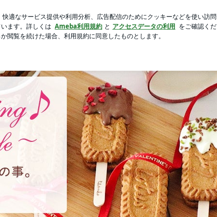
ちゃ遅めの夕飯
芸能人ブログ
人気ブログ
新規登録
ロ
Smiling♪ 〜noripetit life〜 おうちごはんと日々の事。