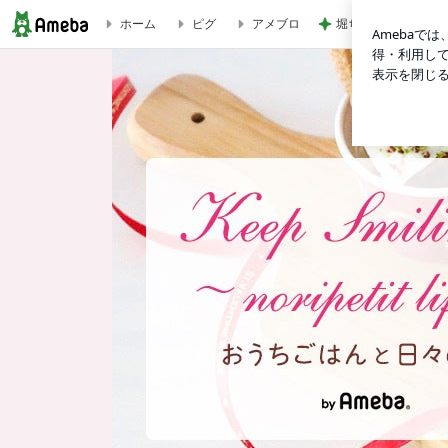
堀ちえみ めちゃく
ホーム
ピグ
アメブロ
10分で完成‼︎【ポークチャップライス】薄切り肉で！早ウマ♡ | Keep 
K
e
e
p
S
m
i
l
i
n
g
♪
〜
n
o
r
i
p