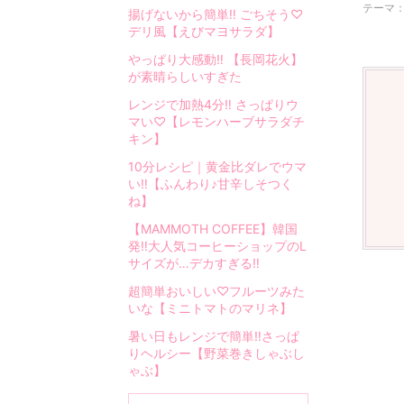
。
テーマ
揚げないから簡単‼︎ ごちそう♡
お
デリ風【えびマヨサラダ】
う
ち
やっぱり大感動‼︎ 【長岡花火】
が素晴らしいすぎた
で
作
レンジで加熱4分‼︎ さっぱりウ
る
マい♡【レモンハーブサラダチ
ご
キン】
は
10分レシピ｜黄金比ダレでウマ
ん
い‼︎【ふんわり♪甘辛しそつく
や
ね】
お
【MAMMOTH COFFEE】韓国
菓
発‼︎大人気コーヒーショップのL
子
サイズが…デカすぎる‼︎
の
超簡単おいしい♡フルーツみた
レ
いな【ミニトマトのマリネ】
シ
ピ
暑い日もレンジで簡単‼︎さっぱ
りヘルシー【野菜巻きしゃぶし
。
ゃぶ】
日
々