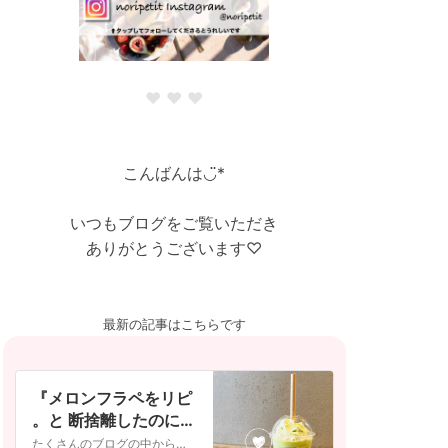
❤︎ ❤︎ ❤︎
こんばんは◡̈︎*
いつもブログをご覧いただき
ありがとうございます♡
最新の記事はこちらです
『メロンフラペをリピ
。と 断捨離したのに…
。』
たくさんのブログの中からご訪問いただきありがとうございます◡̈︎*いいね。や コメント。もとてもうれしく励みになっています♡ はじめましての方へ→❤︎ フォロ…