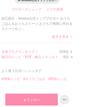
Ameba公式トップブロガー
ブロガーズショップ
ピグの部屋
自己紹介：
Ameba公式トップブロガー おうち
ごはん＆おうちスイーツ おうちで簡単に作れる
スイーツやご...
続きを見る ＞
全体ブログランキング
208
位
↓
ラ
毎日のレシピ・料理・献立ジャンル
6
位
→
ン
ラ
キ
ン
よく使う公式ハッシュタグ
ン
キ
グ
ン
#簡単レシピ
#おうちごはん
#時短レシピ
下
グ
降
維
持
フォロー