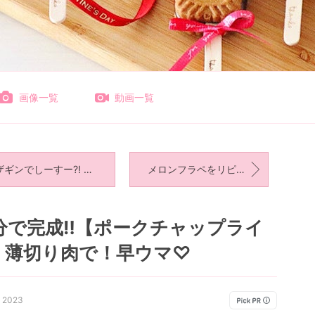
画像一覧
動画一覧
ギンでしーすー⁈ と 吾郎ちゃんのカフェ。
メロンフラペをリピ。と 断捨離したのに…。
0分で完成‼︎【ポークチャップライ
】薄切り肉で！早ウマ♡
, 2023