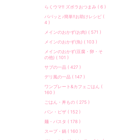
プ
らくウマ‼︎ ズボラおつまみ ( 6 )
ル
な
パパッと♪簡単‼︎お助けレシピ (
レ
4 )
シ
メインのおかず(お肉) ( 571 )
ピ
メインのおかず(魚) ( 103 )
」
で
メインのおかず(豆腐・卵・そ
「
の他) ( 101 )
美
サブの一品 ( 427 )
味
デリ風の一品 ( 147 )
し
く
ワンプレート&カフェごはん (
」
160 )
が
ごはん・丼もの ( 275 )
モ
ッ
パン・ピザ ( 152 )
ト
麺・パスタ ( 178 )
ー
スープ・鍋 ( 160 )
♪