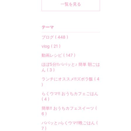
の
一覧を見る
事
な
ど
テーマ
…
ゆ
ブログ ( 448 )
る
vlog ( 21 )
り
と
動画レシピ ( 147 )
綴
ほぼ5分‼︎パパッと♪ 簡単 朝ごは
っ
ん ( 3 )
て
ランチにオススメ‼︎ズボラ飯 ( 4
い
)
ま
らくウマ‼︎ おうちカフェごはん
す
( 4 )
♡
簡単‼︎ おうちカフェスイーツ (
「
6 )
シ
パパッと♪らくウマ‼︎晩ごはん (
ン
7 )