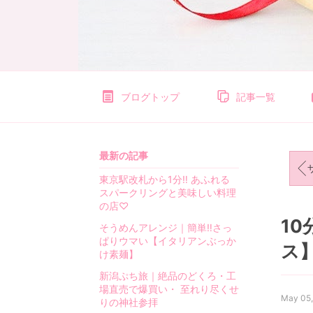
e
t
i
t
l
i
f
ブログトップ
記事一覧
e
〜
お
最新の記事
う
ザ
ち
東京駅改札から1分‼︎ あふれる
ご
スパークリングと美味しい料理
は
の店♡
ん
1
そうめんアレンジ｜簡単‼︎さっ
と
ぱりウマい【イタリアンぶっか
ス
日
け素麺】
々
新潟ぷち旅｜絶品のどくろ・工
の
場直売で爆買い・ 至れり尽くせ
事
May 05
りの神社参拝