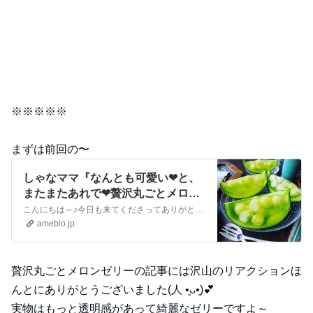
※※※※※
まずは前回の〜
しゃなママ『なんとも可愛い❤と、
またまたあれで❤贅沢丸ごとメロン
のひんやりふるふるゼリー❤』
こんにちは～♪今日も来てくださってありがとうございます。いつも沢山のコメントやメッセージ、クリップやリブログもほんとに嬉しいです♪全部にお返事できなくて申し訳…
ameblo.jp
贅沢丸ごとメロンゼリーの記事には沢山のリアクションほ
んとにありがとうございました(⁠人⁠ ⁠•͈⁠ᴗ⁠•͈⁠)💕
実物はもっと透明感があって綺麗なゼリーですよ～