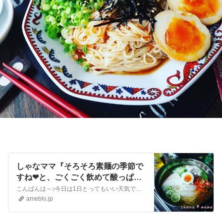
しゃなママ『そろそろ素麺の季節で
すね❤と、ごくごく飲めて酸っぱ旨
～いレンチンささみ入り韓国冷麺風
こんばんは～♪今日は1日とってもいい天気で昼間は暑いぐらいだった徳島地方、夕御飯は今年初めての素麺にしましたよ～❤さっぱり食べたかったのでお酢をたっぷり使った…
素麺♪』
ameblo.jp