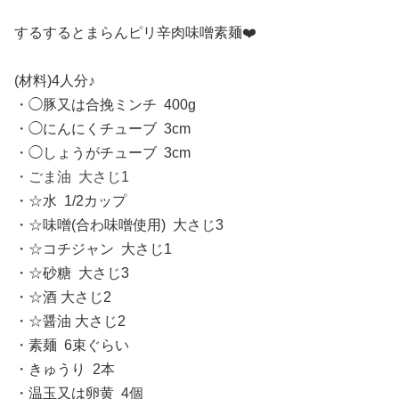
するするとまらんピリ辛肉味噌素麺❤️
(材料)4人分♪
・◯豚又は合挽ミンチ 400g
・◯にんにくチューブ 3cm
・◯しょうがチューブ 3cm
・ごま油 大さじ1
・☆水 1/2カップ
・☆味噌(合わ味噌使用) 大さじ3
・☆コチジャン 大さじ1
・☆砂糖 大さじ3
・☆酒 大さじ2
・☆醤油 大さじ2
・素麺 6束ぐらい
・きゅうり 2本
・温玉又は卵黄 4個