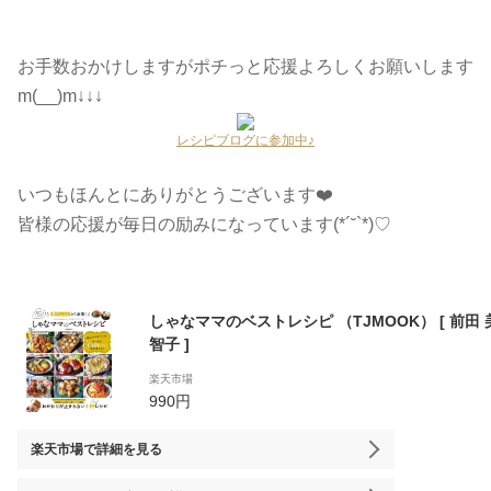
お手数おかけしますがポチっと応援よろしくお願いします
m(__)m↓↓↓
レシピブログに参加中♪
いつもほんとにありがとうございます❤️
皆様の応援が毎日の励みになっています(*´˘`*)♡
しゃなママのベストレシピ （TJMOOK） [ 前田 
智子 ]
楽天市場
990円
楽天市場
で詳細を見る