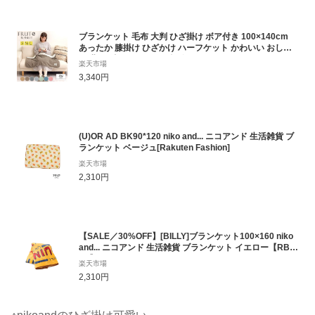
ブランケット 毛布 大判 ひざ掛け ボア付き 100×140cm
あったか 膝掛け ひざかけ ハーフケット かわいい おしゃ
れ 北欧 暖かい チェック柄 冬 オフィス デスクワーク テレ
楽天市場
ワーク 冷房対策 冷え エアコン対策 全8色 BRG000339
3,340円
(U)OR AD BK90*120 niko and... ニコアンド 生活雑貨 ブ
ランケット ベージュ[Rakuten Fashion]
楽天市場
2,310円
【SALE／30%OFF】[BILLY]ブランケット100×160 niko
and... ニコアンド 生活雑貨 ブランケット イエロー【RBA
_E】[Rakuten Fashion]
楽天市場
2,310円