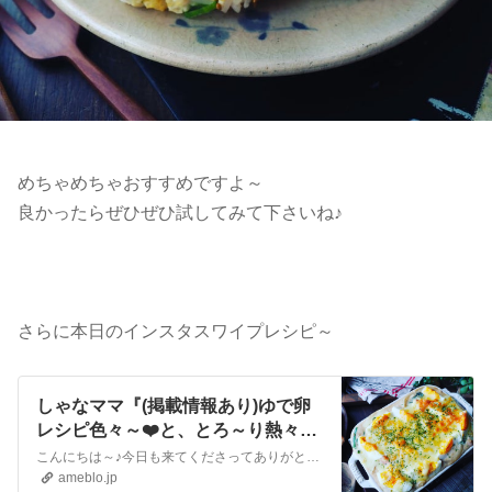
めちゃめちゃおすすめですよ～
良かったらぜひぜひ試してみて下さいね♪
さらに本日のインスタスワイプレシピ～
しゃなママ『(掲載情報あり)ゆで卵
レシピ色々～❤️と、とろ～り熱々♪
卵とほうれん草のクリームグラタン
こんにちは～♪今日も来てくださってありがとうございます❤️いつも沢山のコメントやメッセージ、クリップやリブログもほんとに嬉しいです♪全部にお返事できなくて申し…
❤️』
ameblo.jp