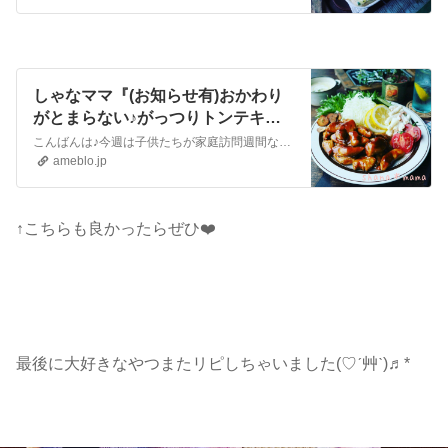
しゃなママ『(お知らせ有)おかわり
がとまらない♪がっつりトンテキ風
ささみ焼き♪』
こんばんは♪今週は子供たちが家庭訪問週間なので昼から3人共散髪に連れて行って来ました(#^.^#)近くの散髪屋さんなんですが、3人順番に行ったり来たり(^^;…
ameblo.jp
↑こちらも良かったらぜひ❤️
最後に大好きなやつまたリピしちゃいました(♡ˊ艸ˋ)♬*