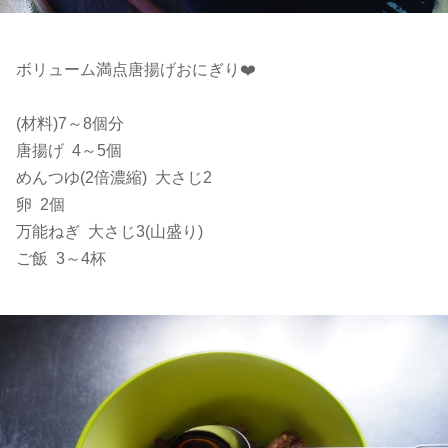
ボリューム満点唐揚げおにぎり❤️
(材料)7～8個分
唐揚げ 4～5個
めんつゆ(2倍濃縮) 大さじ2
卵 2個
万能ねぎ 大さじ3(山盛り)
ご飯 3～4杯