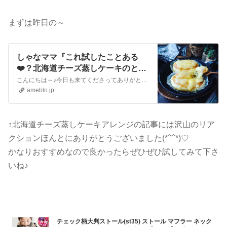
まずは昨日の～
しゃなママ『これ試したことある
❤️？北海道チーズ蒸しケーキのとろ
ける蜂蜜チーズ焼き❤️』
こんにちは～♪今日も来てくださってありがとうございます。いつも沢山のコメントやメッセージ、クリップやリブログもほんとに嬉しいです♪全部にお返事できなくて申し訳…
ameblo.jp
↑北海道チーズ蒸しケーキアレンジの記事には沢山のリア
クションほんとにありがとうございました(*´˘`*)♡
かなりおすすめなので良かったらぜひぜひ試してみて下さ
いね♪
チェック柄大判ストール(st35) ストール マフラー ネック