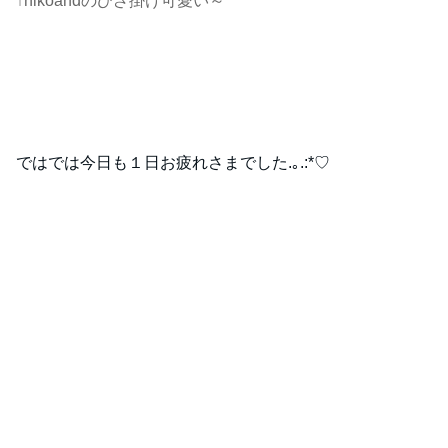
↑nikoandのひざ掛け可愛い～
ではでは今日も１日お疲れさまでした.｡.:*♡