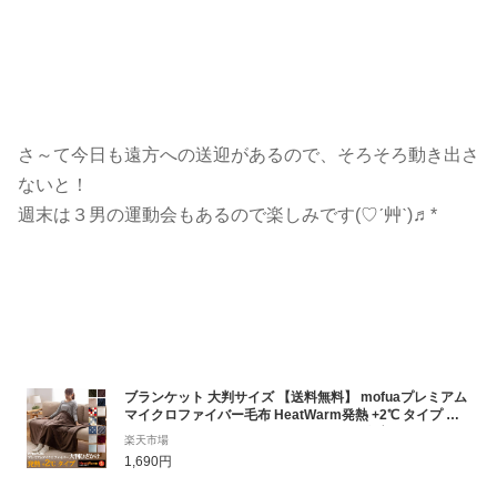
さ～て今日も遠方への送迎があるので、そろそろ動き出さ
ないと！
週末は３男の運動会もあるので楽しみです(♡ˊ艸ˋ)♬*
ブランケット 大判サイズ 【送料無料】 mofuaプレミアム
マイクロファイバー毛布 HeatWarm発熱 +2℃ タイプ ひ
ざかけ(ハーフ100×140cm) ハーフサイズブランケット
楽天市場
1,690円