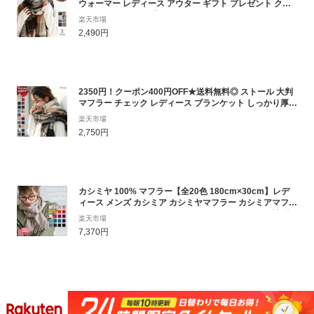
ウォーマー レディース アウター ギフト プレゼント クリ
スマス 贈り物 ひざ掛け reca レカ ネコポス発送10
楽天市場
2,490円
2350円！クーポン400円OFF★送料無料◎ ストール 大判
マフラー チェック レディース ブランケット しっかり厚手
でぽかぽか♪ウールタッチ無地＆タータンチェック かわい
楽天市場
い 冬 春 スヌード ネックウォーマー 膝掛け 総柄 厚手 あっ
2,750円
たかグッズ 足 ショール 大きい メール便
カシミヤ 100% マフラー【全20色 180cm×30cm】レデ
ィース メンズ カシミア カシミヤマフラー カシミアマフラ
ー レディースマフラー メンズマフラー ストール 無地 秋
楽天市場
冬 女性 男性 女友達 20代 30代 40代 50代 60代 プレゼン
7,370円
ト 誕生日プレゼント クリスマス ハロウィン