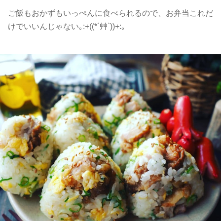
ご飯もおかずもいっぺんに食べられるので、お弁当これだ
けでいいんじゃない｡:+((*´艸`))+:｡