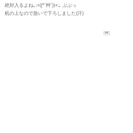
絶対入るよね｡:+((*´艸`))+:｡ ぷぷっ
机の上なので急いで下ろしました(汗)
PR