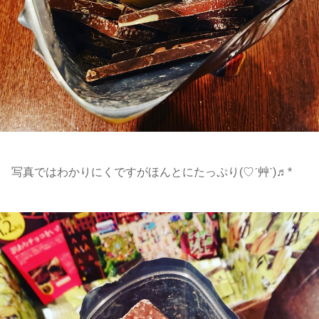
写真ではわかりにくですがほんとにたっぷり(♡ˊ艸ˋ)♬*