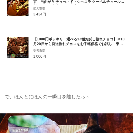
京 自由が丘 チュべ・ド・ショコラ クーベルチュール
割れチョコ 山盛り メガ盛り お徳用サイズ チョコレ
楽天市場
ート
3,434円
【1000円ポッキリ 選べる12種お試し割れチョコ】※10
月20日から発送割れチョコをお手軽価格でお試し 東
京 自由が丘 チュべ・ド・ショコラ クーベルチュール
楽天市場
割れチョコ ラッピング・ギフトバッグ不可
1,000円
で、ほんとにほんの一瞬目を離したら～