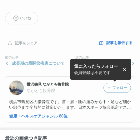
いいね
記事を報告する
記事をシェア
前の記事
次の記事
成長期の股関節疾患について
外反母趾について当院ででき
気に入ったらフォロー
ること その③
会員登録は不要です
横浜鶴見 ながとも接骨院
フォロー
ながとも接骨院
横浜市鶴見区の接骨院です。首・肩・腰の痛みから手・足など細か
い部位まで全般的に対応いたします。日本スポーツ協会認定アスレ
ティックトレーナー資格を保有していますので、スポーツ選手のケ
健康・ヘルスケアジャンル 86位
アもお任せください！
最近の画像つき記事