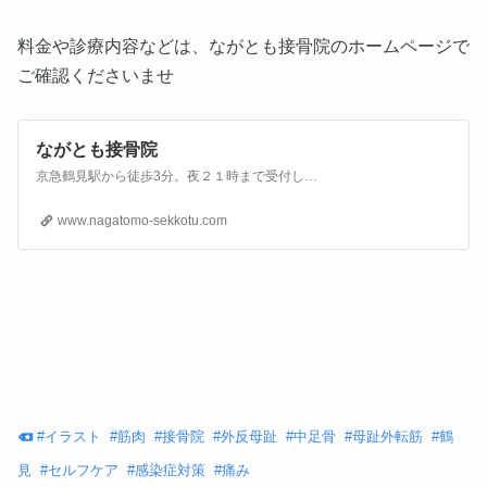
料金や診療内容などは、ながとも接骨院のホームページで
ご確認くださいませ
ながとも接骨院
京急鶴見駅から徒歩3分。夜２１時まで受付している接骨院です。
www.nagatomo-sekkotu.com
#
イラスト
#
筋肉
#
接骨院
#
外反母趾
#
中足骨
#
母趾外転筋
#
鶴
見
#
セルフケア
#
感染症対策
#
痛み