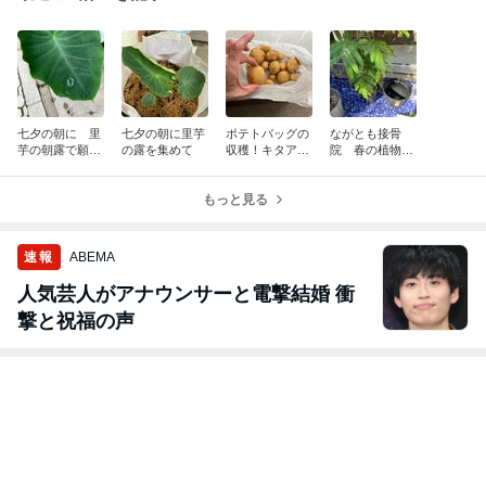
七夕の朝に 里
七夕の朝に里芋
ポテトバッグの
ながとも接骨
芋の朝露で願い
の露を集めて
収穫！キタアカ
院 春の植物大
事を書くとかな
リが１９個とれ
作戦
うらしい
ました！
もっと見る
速報
ABEMA
人気芸人がアナウンサーと電撃結婚 衝
撃と祝福の声