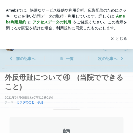
外反母趾について④ (当院でできること) | 横浜鶴見 ながとも
接骨院
アプリをダウンロードして
ブログの更新通知
を受け取りまし
開く
ょう。
横浜鶴見 ながとも接骨院
フォロー
前の記事へ
一覧
次の記事へ
外反母趾について④ (当院でできる
こと)
2021年04月08日(木) 07時12分01秒
テーマ：
カラダのこと 手足