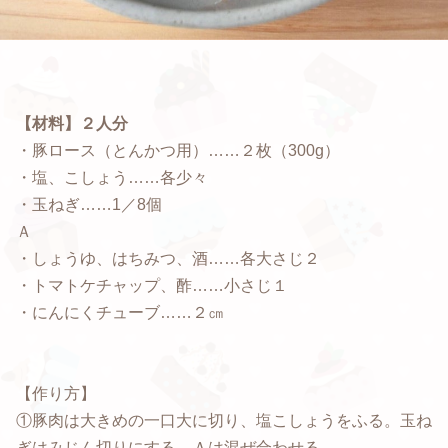
【材料】２人分
・豚ロース（とんかつ用）……２枚（300g）
・塩、こしょう……各少々
・玉ねぎ……1／8個
Ａ
・しょうゆ、はちみつ、酒……各大さじ２
・トマトケチャップ、酢……小さじ１
・にんにくチューブ……２㎝
【作り方】
①豚肉は大きめの一口大に切り、塩こしょうをふる。玉ね
ぎはみじん切りにする。Ａは混ぜ合わせる。