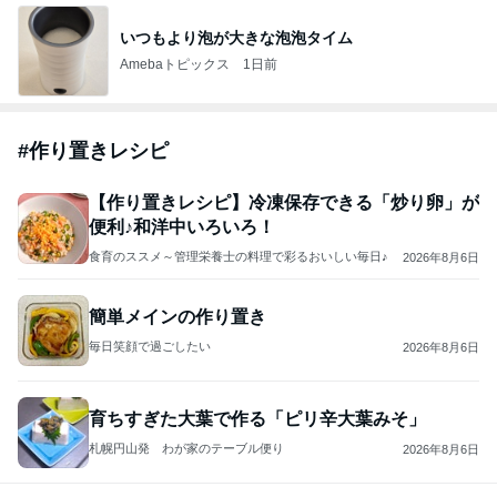
いつもより泡が大きな泡泡タイム
Amebaトピックス
1日前
#
作り置きレシピ
【作り置きレシピ】冷凍保存できる「炒り卵」が
便利♪和洋中いろいろ！
食育のススメ～管理栄養士の料理で彩るおいしい毎日♪
2026年8月6日
簡単メインの作り置き
毎日笑顔で過ごしたい
2026年8月6日
育ちすぎた大葉で作る「ピリ辛大葉みそ」
札幌円山発 わが家のテーブル便り
2026年8月6日