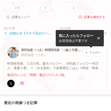
276
9
3
記事を報告する
記事をシェア
前の記事
次の記事
お知らせ【３６５日のスー
今夜はロールキャベツ。
気に入ったらフォロー
プ】 #macaroni
会員登録は不要です
長田知恵（つき）料理研究家「ご飯と可愛いおやつ、キッチンアイテム」
フォロー
長田知恵（つき）
料理研究家。三児の母。愛犬マルプー。 SNS総フォロワー45万
人。著書５冊。 ⚪︎「ゆる節約」で栄養満点ごはん ⚪︎時短・簡単・
節約レシピ ⚪︎簡単でも美味しくなる手間は省かない ⚪︎手軽に作れ
毎日のレシピ・料理・献立ジャンル 4位
るカワイイおやつ .
最近の画像つき記事