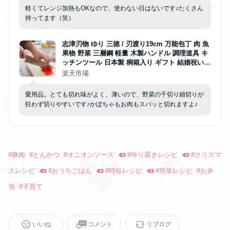
軽くてレンジ加熱もOKなので、使わない日はないです♪たくさん
持ってます（笑）
志津刃物 ゆり 三徳 / 刃渡り19cm 万能包丁 肉 魚
果物 野菜 三層鋼 軽量 木製ハンドル 調理道具 キ
ッチンツール 日本製 桐箱入り ギフト 結婚祝い
母の日
楽天市場
愛用品。とても切れ味がよく、薄いので、野菜の千切り細切りが
狂わず切りやすいです♪かぼちゃもお肉もスパッと切れますよ♪
#
豚肉
#
とんかつ
#
オニオンソース
#
作り置きレシピ
#
クリスマ
スレシピ
#
おうちごはん
#
時短レシピ
#
簡単レシピ
#
お弁
当
#
子育て
いいね
コメント
リブログ