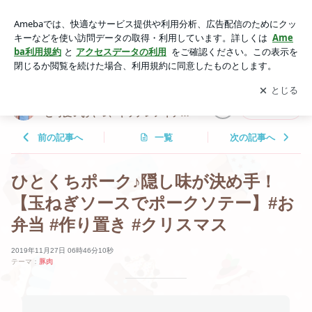
ひとくちポーク♪隠し味が決め手！【玉ねぎソースでポークソ
テー】#お弁当 #作り置き #クリスマス | 長田知恵（つき）料理
アプリをダウンロードして
ブログの更新通知
を受け取りまし
開く
研究家「ご飯と可愛いおやつ、キッチンアイテム」
ょう。
長田知恵（つき）料理研究家「ご飯
フォロー
と可愛いおやつ、キッチンアイテ
ム」
前の記事へ
一覧
次の記事へ
ひとくちポーク♪隠し味が決め手！
【玉ねぎソースでポークソテー】#お
弁当 #作り置き #クリスマス
2019年11月27日 06時46分10秒
テーマ：
豚肉