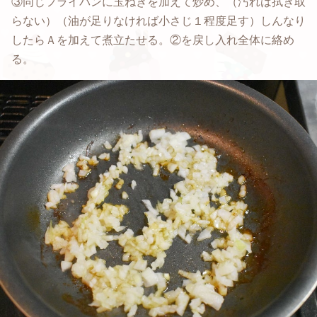
③同じフライパンに玉ねぎを加えて炒め、（汚れは拭き取
らない）（油が足りなければ小さじ１程度足す）しんなり
したらＡを加えて煮立たせる。②を戻し入れ全体に絡め
る。