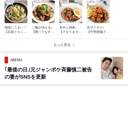
地味にうまい！
ご飯が消える♪
意外と簡単♩
衣ザクザク♪
【豆苗とちくわ
【豚バラなすの
【クセうまガパ
【中華唐揚げ】
のごまマヨサラ
うまだれ炒め】
オライス】 #と
#誕生日
ダ】
#ハムハムのく
ある一日。
びれ
もっと見る
ABEMA
｢最後の日｣元ジャンポケ斉藤慎二被告
の妻がSNSを更新