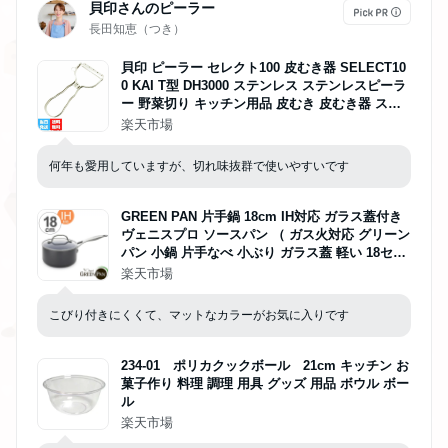
貝印さんのピーラー
長田知恵（つき）
貝印 ピーラー セレクト100 皮むき器 SELECT10
0 KAI T型 DH3000 ステンレス ステンレスピーラ
ー 野菜切り キッチン用品 皮むき 皮むき器 スラ
イサー 送料無料
楽天市場
何年も愛用していますが、切れ味抜群で使いやすいです
GREEN PAN 片手鍋 18cm IH対応 ガラス蓋付き
ヴェニスプロ ソースパン （ ガス火対応 グリーン
パン 小鍋 片手なべ 小ぶり ガラス蓋 軽い 18セン
チ アルミ製 マグニート加工 ノンスティック加工
楽天市場
軽量 おしゃれ ）
こびり付きにくくて、マットなカラーがお気に入りです
234-01 ポリカクックボール 21cm キッチン お
菓子作り 料理 調理 用具 グッズ 用品 ボウル ボー
ル
楽天市場