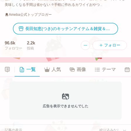
美味しくなる手間は省かない ⚪︎手軽に作れるカワイイおやつ .
Ameba公式トップブロガー
長田知恵(つき)のキッチンアイテム＆雑貨＆インテリア。
96.6k
2.2k
フォロー
フォロワー
投稿
一覧
人気
画像
テーマ
広告を表示できませんでした
記事の表示
絞り込みなし