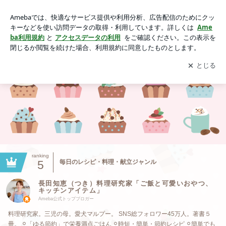
長田知恵（つき）料理研究家「ご飯と可愛いおやつ、キッチン
アイテム」
アプリをダウンロードして
ブログの更新通知
を受け取りまし
開く
ょう。
ranking
5
毎日のレシピ・料理・献立ジャンル
長田知恵（つき）料理研究家「ご飯と可愛いおやつ、
キッチンアイテム」
Ameba公式トップブロガー
料理研究家。三児の母。愛犬マルプー。 SNS総フォロワー45万人。著書５
冊。 ⚪︎「ゆる節約」で栄養満点ごはん ⚪︎時短・簡単・節約レシピ ⚪︎簡単でも