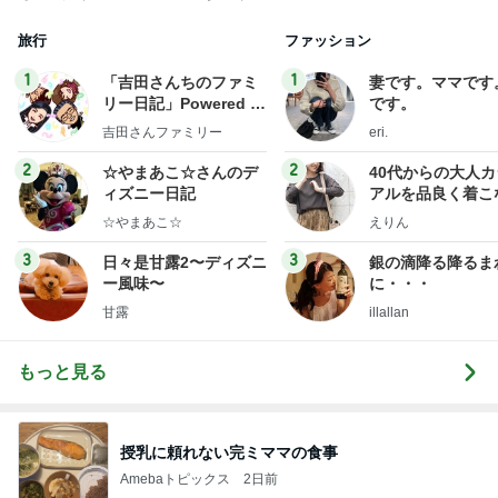
旅行
ファッション
1
1
「吉田さんちのファミ
妻です。ママです
リー日記」Powered b
です。
y Ameba 吉田さんファ
吉田さんファミリー
eri.
ミリーオフィシャルブ
ログ
2
2
☆やまあこ☆さんのデ
40代からの大人
ィズニー日記
アルを品良く着こ
ファッションブロ
☆やまあこ☆
えりん
3
3
日々是甘露2〜ディズニ
銀の滴降る降るま
ー風味〜
に・・・
甘露
illallan
もっと見る
授乳に頼れない完ミママの食事
Amebaトピックス
2日前