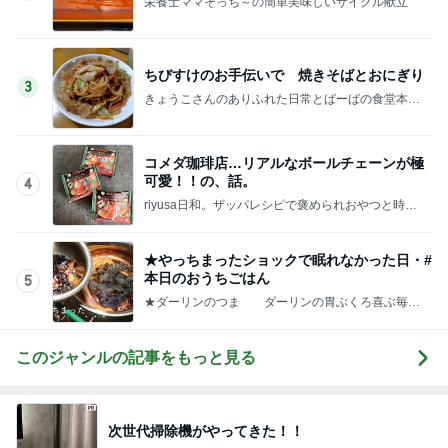
栄養士ママそっち～の簡単美味しいサイクル献立
ちびすけのお手伝いで 焼きそばとおにぎり
3
きょうこさんのありふれた日常とばーばの食堂本日
のメニュー
コメダ珈琲店…リアルなボールチェーンが極
可愛！！の、話。
4
riyusa日和。ザッパレシピで褒められおやつと時々
おかず
★やっちまったショックで眠れなかった日・#
本日のおうちごはん
5
★ダーリンのつま ダーリンの胃ぶくろ喜ぶ毎日
料理
このジャンルの記事をもっと見る
次世代掃除機がやってきた！！