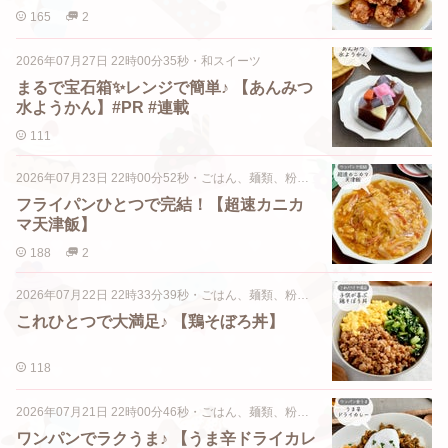
165
2
2026年07月27日 22時00分35秒
・
和スイーツ
まるで宝石箱✨レンジで簡単♪ 【あんみつ
水ようかん】#PR #連載
111
2026年07月23日 22時00分52秒
・
ごはん、麺類、粉物類
フライパンひとつで完結！【超速カニカ
マ天津飯】
188
2
2026年07月22日 22時33分39秒
・
ごはん、麺類、粉物類
これひとつで大満足♪ 【鶏そぼろ丼】
118
2026年07月21日 22時00分46秒
・
ごはん、麺類、粉物類
ワンパンでラクうま♪ 【うま辛ドライカレ