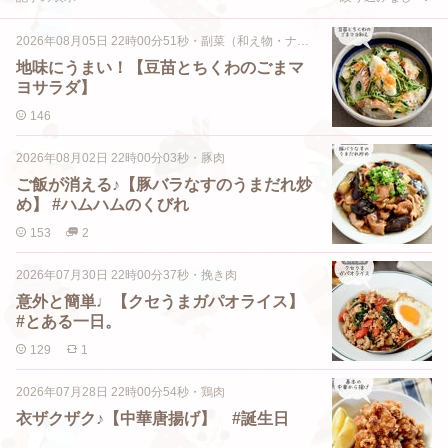
2026年08月05日 22時00分51秒
・
副菜（和え物・ナムル・マリネなど）
地味にうまい！【豆苗とちくわのごまマ
ヨサラダ】
146
2026年08月02日 22時00分03秒
・
豚肉
ご飯が消える♪【豚バラなすのうまだれ炒
め】 #ハムハムのくびれ
153
2
2026年07月30日 22時00分37秒
・
挽き肉
意外と簡単♩【クセうまガパオライス】
#とある一日。
129
1
2026年07月28日 22時00分54秒
・
鶏肉
衣ザクザク♪【中華唐揚げ】 #誕生日