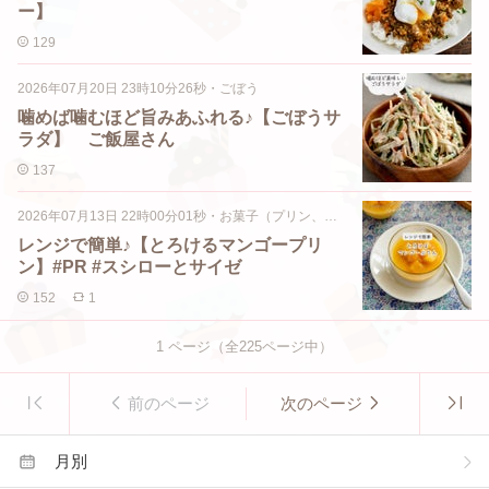
ー】
129
2026年07月20日 23時10分26秒
・
ごぼう
噛めば噛むほど旨みあふれる♪【ごぼうサ
ラダ】 ご飯屋さん
137
2026年07月13日 22時00分01秒
・
お菓子（プリン、ゼリー、ムースなど）
レンジで簡単♪【とろけるマンゴープリ
ン】#PR #スシローとサイゼ
152
1
1
ページ（全
225
ページ中）
前のページ
次のページ
月別