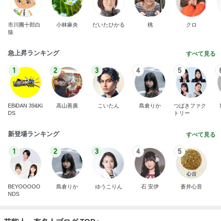
市川團十郎白
小林麻央
だいたひかる
桃
クロ
猿
急上昇ランキング
すべて見る
1
2
3
4
5
EBiDAN 39&Ki
高山善廣
こいたん
島倉りか
つばきファク
DS
トリー
新登場ランキング
すべて見る
1
2
3
4
5
BEYOOOOO
島倉りか
ゆうこりん
石 安伊
蒼井心音
NDS