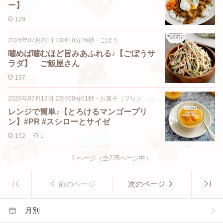
ー】
129
2026年07月20日 23時10分26秒
・
ごぼう
噛めば噛むほど旨みあふれる♪【ごぼうサ
ラダ】 ご飯屋さん
137
2026年07月13日 22時00分01秒
・
お菓子（プリン、ゼリー、ムースなど）
レンジで簡単♪【とろけるマンゴープリ
ン】#PR #スシローとサイゼ
152
1
1
ページ（全
225
ページ中）
前のページ
次のページ
月別