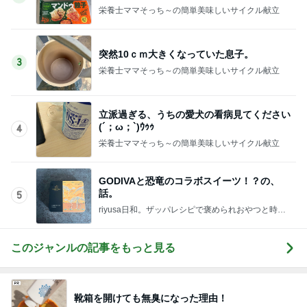
栄養士ママそっち～の簡単美味しいサイクル献立
突然10ｃｍ大きくなっていた息子。
3
栄養士ママそっち～の簡単美味しいサイクル献立
立派過ぎる、うちの愛犬の看病見てください
(´；ω；`)ｳｩｩ
4
栄養士ママそっち～の簡単美味しいサイクル献立
GODIVAと恐竜のコラボスイーツ！？の、
話。
5
riyusa日和。ザッパレシピで褒められおやつと時々
おかず
このジャンルの記事をもっと見る
靴箱を開けても無臭になった理由！