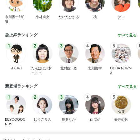
市川團十郎白
小林麻央
だいたひかる
桃
クロ
猿
急上昇ランキング
すべて見る
1
2
3
4
5
AKB48
たんぽぽ川村
北村総一朗
北別府学
OCHA NORM
エミコ
A
新登場ランキング
すべて見る
1
2
3
4
5
BEYOOOOO
ゆうこりん
島倉りか
石 安伊
蒼井心音
NDS