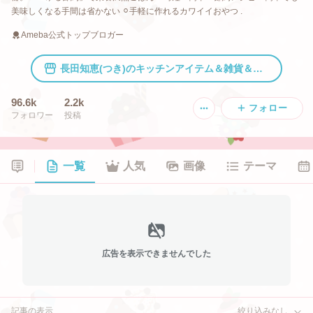
美味しくなる手間は省かない ⚪︎手軽に作れるカワイイおやつ .
Ameba公式トップブロガー
長田知恵(つき)のキッチンアイテム＆雑貨＆インテリア。
96.6k
2.2k
フォロー
フォロワー
投稿
一覧
人気
画像
テーマ
広告を表示できませんでした
記事の表示
絞り込みなし