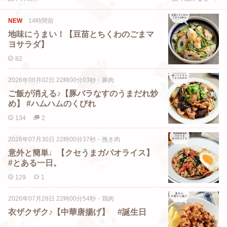
NEW
14時間前
地味にうまい！【豆苗とちくわのごまマ
ヨサラダ】
82
2026年08月02日 22時00分03秒
・
豚肉
ご飯が消える♪【豚バラなすのうまだれ炒
め】 #ハムハムのくびれ
134
2
2026年07月30日 22時00分37秒
・
挽き肉
意外と簡単♩【クセうまガパオライス】
#とある一日。
129
1
2026年07月28日 22時00分54秒
・
鶏肉
衣ザクザク♪【中華唐揚げ】 #誕生日