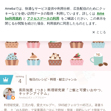
長田知恵（つき）料理研究家「ご飯と可愛いおやつ、キッチン
アイテム」
アプリをダウンロードして
ブログの更新通知
を受け取りまし
開く
ょう。
ranking
4
毎日のレシピ・料理・献立ジャンル
長田知恵（つき）料理研究家「ご飯と可愛いおやつ、
キッチンアイテム」
Ameba公式トップブロガー
料理研究家。三児の母。愛犬マルプー。 SNS総フォロワー45万人。著書５
冊。 ⚪︎「ゆる節約」で栄養満点ごはん ⚪︎時短・簡単・節約レシピ ⚪︎簡単でも