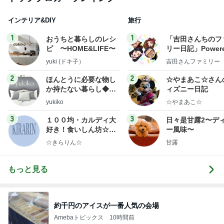
インテリア&DIY
旅行
1
1
おうちと暮らしのレシ
「吉田さんちのフ
ピ 〜HOME&LIFE〜
リー日記」Powere
y Ameba 吉田さ
yuki (ドキ子）
吉田さんファミリー
ミリーオフィシャ
ログ
2
2
ほんとうに必要な物し
☆やまあこ☆さん
か持たない暮らし◆Ke
ィズニー日記
ep Life Simple◆〜イ
yukiko
☆やまあこ☆
ンテリアのきろく〜
3
3
１００均・カルディ大
日々是甘露2〜デ
好き！食いしん坊☆き
ー風味〜
らりん☆のブログ
☆きらりん☆
甘露
もっと見る
約千円のアイスが一番人気の会場
Amebaトピックス
10時間前