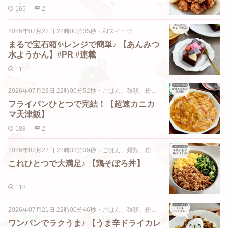
165
2
2026年07月27日 22時00分35秒
・
和スイーツ
まるで宝石箱✨レンジで簡単♪ 【あんみつ
水ようかん】#PR #連載
111
2026年07月23日 22時00分52秒
・
ごはん、麺類、粉物類
フライパンひとつで完結！【超速カニカ
マ天津飯】
188
2
2026年07月22日 22時33分39秒
・
ごはん、麺類、粉物類
これひとつで大満足♪ 【鶏そぼろ丼】
118
2026年07月21日 22時00分46秒
・
ごはん、麺類、粉物類
ワンパンでラクうま♪ 【うま辛ドライカレ