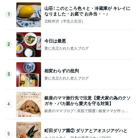
山荘∶ このところ色々と・冷蔵庫が キレイに
なりました・お庭で お弁当・・♪
1
北軽井沢［半住人生活］
今日は最悪
2
妻に先立たれた老人ブログ
相変わらずの批判
3
妻に先立たれた老人ブログ
銀座のママ旅行先で注意【愛犬家の為のクソ
ガキ・バカ親から愛犬を守る対策】
4
銀座のママブログ✨美肌で開運✨銀座ママが作った
化粧品✨銀座クラブ高嶋25歳で開店✨高嶋りえ子
お着物でエルメス バーキン コーデ
町田ダリア園② ダリアとアオスジアゲハと
5
カメラと歩く、日本の風景スナップ紀行