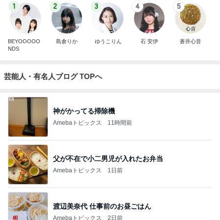
1
2
3
4
5
BEYOOOOO
島倉りか
ゆうこりん
石 安伊
蒼井心音
NDS
芸能人・有名人ブログ TOPへ
神がかってる掃除機
Amebaトピックス
11時間前
父が不在で小二男児が入れたお弁当
Amebaトピックス
1日前
渡辺美奈代 仕事前のお昼ごはん
Amebaトピックス
2日前