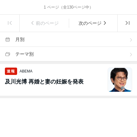
1
ページ（全
130
ページ中）
前のページ
次のページ
月別
テーマ別
速報
ABEMA
及川光博 再婚と妻の妊娠を発表