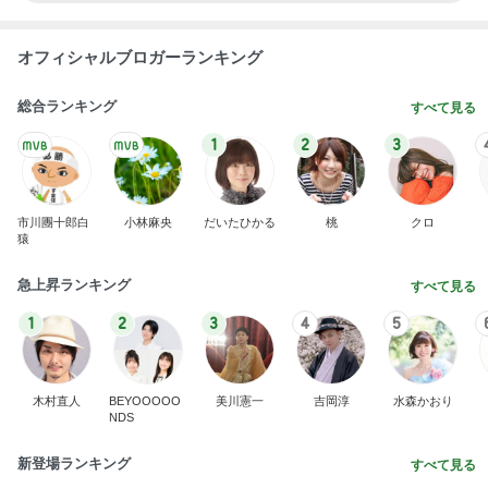
オフィシャルブロガーランキング
総合ランキング
すべて見る
1
2
3
市川團十郎白
小林麻央
だいたひかる
桃
クロ
猿
急上昇ランキング
すべて見る
1
2
3
4
5
木村直人
BEYOOOOO
美川憲一
吉岡淳
水森かおり
NDS
新登場ランキング
すべて見る