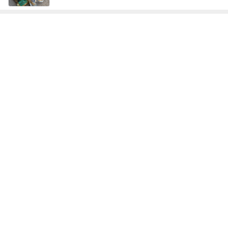
レジェンド松下のなんでもプレゼン！
Amebaトピックス
11時間前
麗しく端正な見た目のおろしそば
Amebaトピックス
1日前
母も欲しがった1体千円のお守り
Amebaトピックス
1日前
小川菜摘 グランドハイアットでプリン
Amebaトピックス
13時間前