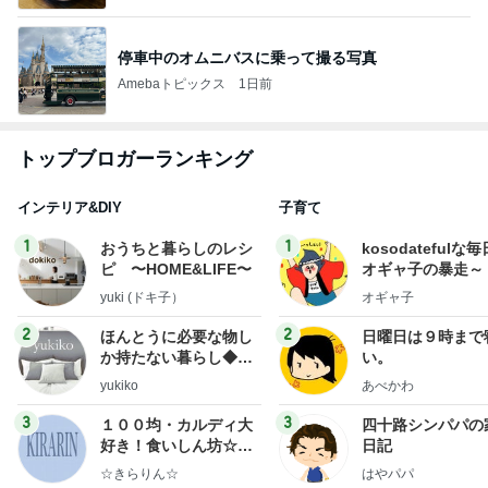
停車中のオムニバスに乗って撮る写真
Amebaトピックス
1日前
トップブロガーランキング
インテリア&DIY
子育て
1
1
おうちと暮らしのレシ
kosodatefulな毎
ピ 〜HOME&LIFE〜
オギャ子の暴走～
yuki (ドキ子）
オギャ子
2
2
ほんとうに必要な物し
日曜日は９時まで
か持たない暮らし◆Ke
い。
ep Life Simple◆〜イ
yukiko
あべかわ
ンテリアのきろく〜
3
3
１００均・カルディ大
四十路シンパパの
好き！食いしん坊☆き
日記
らりん☆のブログ
☆きらりん☆
はやパパ