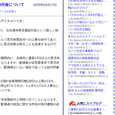
1分1秒も自分の人生を無駄にしない！をサポートする☆ナチュラルスタイルコーチ 本多いずみ
2
給付金について
( by reborn-flower-28さん )
2025年04月17日
2
鴨の人のブログ
2
( by kamohitoさん )
フィスの日常
2
パラオの今より月5万円貰えたらいいなブログ
2
( by palau55さん )
2
水戸イチローです。
北さんの毎日が ”なんて日だ！”
2
( by kitano2020さん )
2
パンダ社労士物語
2
1日より、出生後休業支援給付金という新しい給
( by psrhaseさん )
2
す。
井川とものりオフィシャルブログ「ともに歩み、ともにつくる。」Powered by Ameba
2
もらう育児休業給付への上乗せ給付であり、
( by igawa-tomonoriさん )
2
大竹一彰（かず）I 精神世界や目に見えない世界が好きなひと
共に育児休業を取ることを促進するもので
2
( by cazarkiさん )
2
ルート社労士事務所ブログ
2
( by rootsharoushiさん )
2
期間内に、夫婦共に通算14日以上の育児休
調査会社の調査業務日誌
2
( by tyousagaisyaさん )
2
となりますが、配偶者が自営業者等で育児休
ママ先生とお母さんと子どもの心をつないで愛があふれる毎日をサポート♡
2
や、配偶者がいない場合であっても給付対象
( by imokenpidaisukidayoさん )
2
医学部・早慶・ＳＦＣ・算数・東大 あかね家庭教師センター
2
( by contrailatechigoyuzawaさん
2
)
2
額×休業期間日数(28日が上限)×13％。
佐々木しのぶのブログ（休止中）
2
率は67％ですが、1ヵ月だけ13％上乗せし
( by shino670915さん )
2
ージです。
新潟 大人の発達障害 整理収納アドバイザー エミサポ の えみりん ( 横山恵美 よこやまえみ) の ブログ
2
( by emisapoさん )
2
2
育児休業給付と同時に行うことになります。
2
お気に入りブログ
、配偶者の状況に関する申告や添付書類が必
2
2
三重県の社労士＆行政書士・小岩広宣のブログ （四日市・鈴鹿市・津市）
2
( by koiwahironoriさん null)