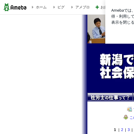
お盆は早めの注文が
ホーム
ピグ
アメブロ
新潟ではたらく社会保険労務士のブログ
こ
1
|
2
|
3
|