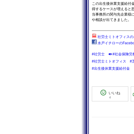
この出生後休業支援給付
得するケースが増えると
当事務所の関与先企業様
や相談が出てきました。
-----------------------------------
社労士ミトオフィスの
水戸イチローのFacebo
#社労士
#社会保険労
#社労士ミトオフィス
#
#出生後休業支援給付金
いいね
4