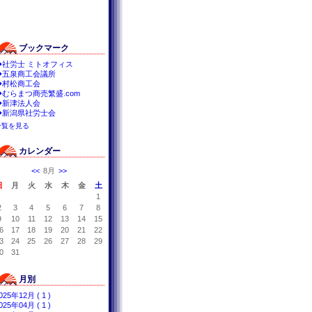
ブックマーク
◆社労士 ミトオフィス
◆五泉商工会議所
◆村松商工会
◆むらまつ商売繁盛.com
◆新津法人会
◆新潟県社労士会
一覧を見る
カレンダー
<<
8月
>>
日
月
火
水
木
金
土
1
2
3
4
5
6
7
8
9
10
11
12
13
14
15
6
17
18
19
20
21
22
3
24
25
26
27
28
29
0
31
月別
025年12月 ( 1 )
025年04月 ( 1 )