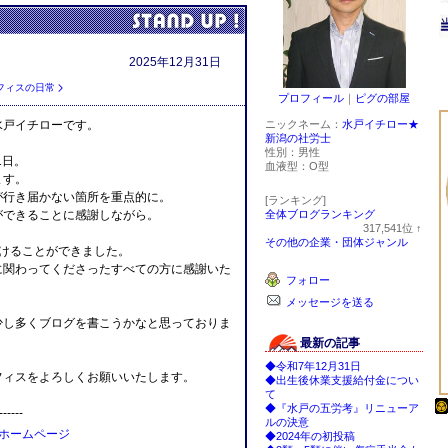
2025年12月31日
フィスの日常
プロフィール
｜
ピグの部屋
ニックネーム：
水戸イチロー★
水戸イチローです。
新潟の社労士
性別：
男性
1日。
血液型：
O型
ます。
が行き届かない箇所を重点的に。
[ランキング]
全体ブログランキング
ができることに感謝しながら。
317,541
位
↑
ラ
その他の企業・団体ジャンル
抜けることができました。
ン
キ
に関わってくださったすべての方に感謝いた
フォロー
ン
グ
メッセージを送る
上
昇
少し多くブログを書こうかなと思っておりま
最新の記事
◆令和7年12月31日
フィスをよろしくお願いいたします。
◆出生後休業支援給付金につい
て
◆『水戸の五労考』リニューア
------
ルの決意
ホームページ
◆2024年の初投稿