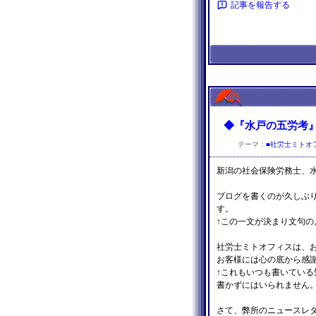
記事を報告する
◆『水戸の五労考
テーマ：
■社労士ミトオ
新潟の社会保険労務士、
ブログを書くのが久しぶ
す。
↑この一文が決まり文句の
社労士ミトオフィスは、
お客様には心の底から感
↑これもいつも書いてい
書かずにはいられません
さて、弊所のニュースレ