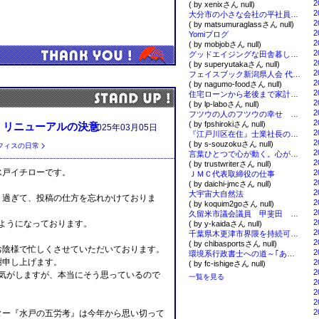
2
( by xenixさん null)
2
大分市の小さな会社の平社員のブログ。
2
( by matsumuraglassさん null)
2
Yomiブログ
2
( by mobjobさん null)
2
グッドエイジングな田舎暮しの日々
2
( by superyutakaさん null)
2
フェイスブック新潟県人会 代表・南雲克雅の若気の至り的アメブロ
2
( by nagumo-foodさん null)
2
住宅ローンから老後まで家計のプロに相談し1080万円節約する方法
2
( by lp-laboさん null)
2
フツウの人のフツウの幸せ アラフィフからの京都暮らし
2
( by fpshirokiさん null)
』リニューアルの決意
2025年03月05日
2
『江戸川区在住』士業社長のショート・ショート
2
( by s-souzokuさん null)
フィスの日常
2
言葉ひとつで心が動く。心が動けばお金も動く
2
( by trustwriterさん null)
水戸イチローです。
2
ＪＭＣ代表取締役の仕事
2
( by daichi-jmcさん null)
2
大宇宙大自然法
り過ぎて、投稿の仕方を忘れかけておりま
2
( by koquim2goさん null)
2
久留米市議会議員 甲斐田 義弘 ブログ
2
ようになっております。
( by y-kaidaさん null)
2
千葉県木更津市界隈を持続可能な環境先進都市に。住んでるとこんなに良い事がありますよ？
2
( by chibasportsさん null)
お陰様で忙しくさせていただいております。
2
環境系行政書士への道～｢あきらめたらそこで試合終了ですよ｣ 東京銀座
謝申し上げます。
2
( by fc-ishigeさん null)
2
る気がしますが、本当にそう思っているので
一覧を見る
2
。
2
2
2
ター『水戸の五労考』は今年から思い切って