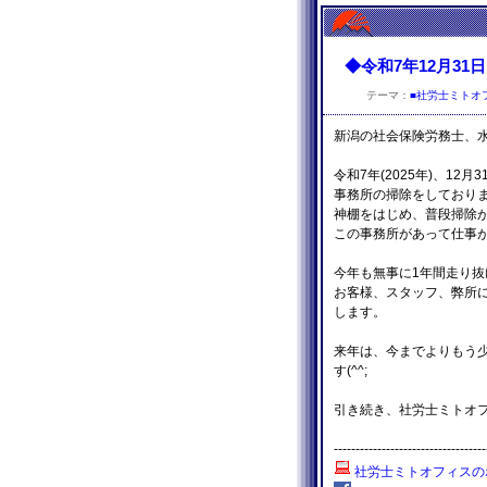
◆令和7年12月31日
テーマ：
■社労士ミトオ
新潟の社会保険労務士、
令和7年(2025年)、12月3
事務所の掃除をしており
神棚をはじめ、普段掃除
この事務所があって仕事
今年も無事に1年間走り
お客様、スタッフ、弊所
します。
来年は、今までよりもう
す(^^;
引き続き、社労士ミトオ
-----------------------------------
社労士ミトオフィスの