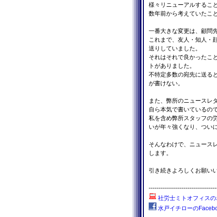
様々リニューアルするこ
数年前から考えていたこ
一番大きな変更は、顧問
これまで、友人・知人・
送りしていました。
それはそれで良かったこ
トがありました。
不特定多数の宛先に送る
が書けない。
また、弊所のニュースレタ
自ら本気で書いているの
私を含め弊所スタッフの
いが年々強くなり、ついに
そんなわけで、ニュース
します。
引き続きよろしくお願い
-----------------------------------
社労士ミトオフィスの
水戸イチローのFacebo