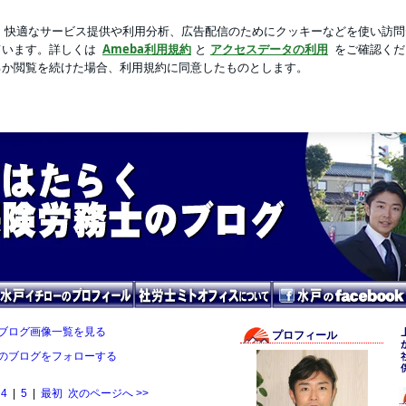
必要なケーキ
新規登録
ロ
芸能人ブログ
人気ブログ
ブログ画像一覧を見る
プロフィール
のブログをフォローする
4
|
5
|
最初
次のページへ
>>