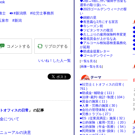
◆2類→5類に伴い傷病手当金も
ok
通常の取り扱いへ
◆2023ゴールデンウィークの誓
務士
#新潟県
#社労士事務所
い
◆錦鯉の里
五泉市
#新潟
◆有意義な2月にする宣言
◆今シーズン初
◆ツピタンサスの復活
◆久しぶりの雇用保険料率変更
◆最低賃金が上がるなあ
◆アルコール検知器検査義務化
リブログする
コメントする
が延期
◆助成金提案レター
◆ゴールデンウイーク
いいね！した人一覧
[
一覧を見る
]
[
画像一覧を見る
]
ポスト
テーマ
■社労士ミトオフィスの日常 (
761 )
■助成金･補助金 ( 111 )
■法律･裁判･統計･制度 ( 104 )
1
■賃金の施策 ( 11 )
2
■人事・労務の施策 ( 30 )
3
■会社の管理体制 ( 40 )
ミトオフィスの日常
」 の記事
■労務トラブル ( 27 )
■ES（従業員満足）施策 ( 32 )
金について
■公的保険（雇用･労災） ( 20 )
■公的保険（年金･医療） ( 54 )
2
■民間保険（生保･損保） ( 31 )
2
ニューアルの決意