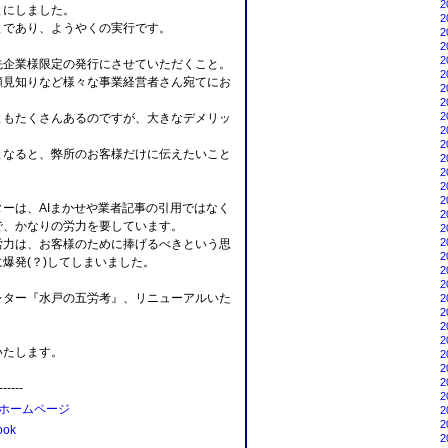
2
とにしました。
2
とであり、ようやくの実行です。
2
2
2
先企業様限定の発行にさせていただくこと。
2
顔見知りなど様々な事業経営者さん宛てにお
2
2
2
ともたくさんあるのですが、大きなデメリッ
2
2
となると、弊所のお客様だけに伝えたいこと
2
2
2
2
ーは、AIまかせや業者記事の引用ではなく
2
で、かなりの労力を要しています。
2
2
労力は、お客様のために捧げるべきという思
2
爆発(？)してしまいました。
2
2
レター『水戸の五労考』、リニューアルいた
2
2
2
2
いたします。
2
2
2
------
2
ホームページ
2
2
ok
2