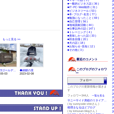
■マネーの話 ( 5 )
2
■一般的ビジネス話 ( 36 )
2
■IT･PC･Web制作 ( 31 )
2
■ビジネスツール ( 53 )
2
■本･ブログ･名言 ( 77 )
2
■勉強になったこと ( 69 )
2
■自己管理 ( 56 )
2
■地域貢献活動 ( 44 )
2
■仕事以外の話 ( 147 )
2
■トレーニング ( 4 )
2
■美味しかった話 ( 33 )
2
■田舎自慢 ( 20 )
もっと見る >>
2
■犬の話 ( 18 )
2
■お知らせ･告知 ( 12 )
2
■その他 ( 3 )
2
2
2
最近のコメント
2
2
2
このブログのフォロワ
◆2023ゴールデンウィークの誓い
◆錦鯉の里
2
ー
-05-03
2023-02-08
2
2
フォロー
2
このブログの更新情報が届きま
2
す
2
2
フォロワー344人
一覧を見る
2
サニーサイド房総のリタイア移住とDIYとガーデニングライフ
2
( by sunnyside-shinさん )
2
税理士なるほどブログ
2
( by kimusan-blogさん )
2