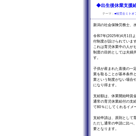
◆出生後休業支援
テーマ：
■社労士ミトオ
新潟の社会保険労務士、
令和7年(2025年)4月
付制度が設けられていま
これは育児休業中の人が
制度の目的としては夫婦
す。
子供が産まれた直後の一定
業を取ることが基本条件
業という制度がない場合
になり得ます。
支給額は、休業開始時賃金日
通常の育児休業給付の支給
て80％にしてくれるイメ
支給申請は、原則として
ただし通常の申請に比べ
要となります。