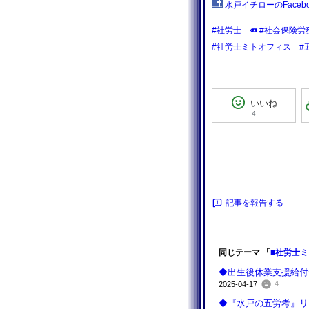
水戸イチローのFacebo
#社労士
#社会保険労
#社労士ミトオフィス
#
いいね
4
記事を報告する
同じテーマ 「
■社労士
◆出生後休業支援給付
4
2025-04-17
◆『水戸の五労考』リ