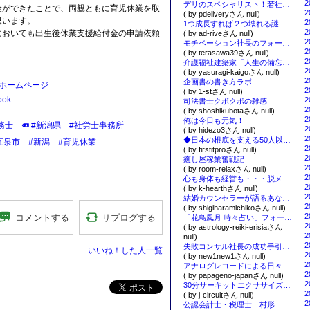
2
デリのスペシャリスト！若社長のスーパーブログ
金ができたことで、両親ともに育児休業を取
2
( by pdeliveryさん null)
思います。
2
1つ成長すれば２つ壊れる謎の男〜オープンカー乗りspidermanのブログ〜
2
においても出生後休業支援給付金の申請依頼
( by ad-riveさん null)
2
モチベーション社長のフォースと共に在れ（起業と引退）
2
( by terasawa39さん null)
2
介護福祉建築家「人生の備忘録」
------
2
( by yasuragi-kaigoさん null)
2
企画書の書き方ラボ
ホームページ
2
( by 1-stさん null)
ok
2
司法書士クボクボの雑感
2
( by shoshikubotaさん null)
2
俺は今日も元気！
務士
#新潟県
#社労士事務所
2
( by hidezo3さん null)
2
◆日本の根底を支える50人以下の企業に最良の経営とITを届ける男
五泉市
#新潟
#育児休業
2
( by firstitproさん null)
2
癒し屋稼業奮戦記
2
( by room-relaxさん null)
2
心も身体も経営も・・・脱メタボリック！贅肉をそぎおとせ！
2
( by k-hearthさん null)
2
結婚カウンセラーが語るあなたが幸せに結婚するための秘訣ブログ
2
( by shigiharamichikoさん null)
2
リブログする
コメントする
「花鳥風月 時々占い」フォーチュン・セラピスト エリシア☆の日常
2
( by astrology-reiki-erisiaさん
2
null)
2
失敗コンサル社長の成功手引き～下町からの手紙
いいね！した人一覧
2
( by new1new1さん null)
2
アナログレコードによる日々の音楽生活の薦め！ & 作詞・作曲 ! 信州・南箕輪村・わさび田のパパゲーノ
2
( by papageno-japanさん null)
2
30分サーキットエクササイズ｜J-Circuit｜Jay Talking｜Ｊ．アライ
ポスト
2
( by j-circuitさん null)
2
公認会計士・税理士 村形 聡 の経営夢工房