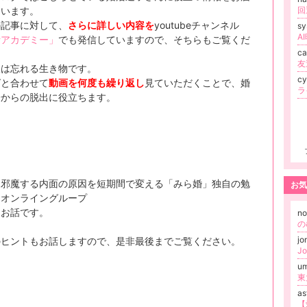
ています。
の記事に対して、
さらに詳しい内容を
youtubeチャンネル
s
A
活アカデミー」
でも発信していますので、そちらもご覧くだ
c
。
友
人は忘れる生き物です。
cy
グと合わせて
動画を何度も繰り返し
見ていただくことで、婚
子からの脱出に役立ちます。
は
を邪魔する内面の原因を短期間で変える「みら婚」独自の勉
お気
とオンライングループ
うお話です。
n
j
のヒントもお話しますので、是非最後までご覧ください。
J
u
a