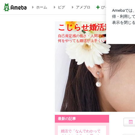
ホーム
ピグ
アメブロ
びっくりした炭酸を
婚活を邪魔する内面の原因を短期間で変える「みら婚」独自の
こじらせ婚活迷子を短
自己肯定感の低さ・人間不信・お相手へのイラ
何をやっても婚活が上手くいかなかった人が短
最新の記事
婚活で「なんでわかって