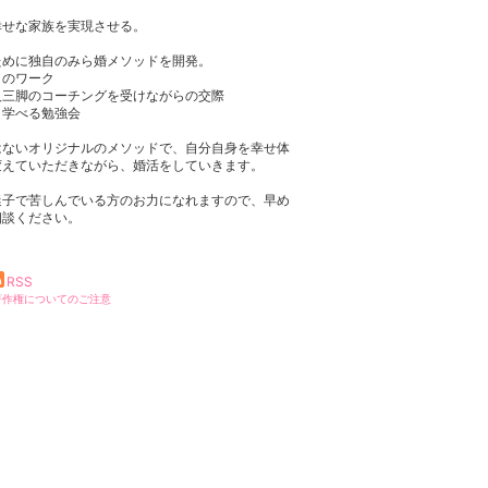
幸せな家族を実現させる。
ために独自のみら婚メソッドを開発。
日のワーク
人三脚のコーチングを受けながらの交際
く学べる勉強会
はないオリジナルのメソッドで、自分自身を幸せ体
変えていただきながら、婚活をしていきます。
迷子で苦しんでいる方のお力になれますので、早め
相談ください。
RSS
著作権についてのご注意