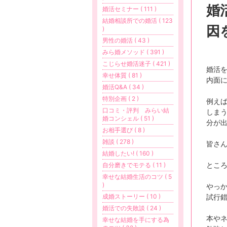
婚
婚活セミナー ( 111 )
結婚相談所での婚活 ( 123
因
)
男性の婚活 ( 43 )
みら婚メソッド ( 391 )
こじらせ婚活迷子 ( 421 )
婚活
幸せ体質 ( 81 )
内面
婚活Q&A ( 34 )
特別企画 ( 2 )
例え
口コミ・評判 みらい結
しま
婚コンシェル ( 51 )
分が
お相手選び ( 8 )
雑談 ( 278 )
皆さ
結婚したい! ( 160 )
とこ
自分磨きでモテる ( 11 )
幸せな結婚生活のコツ ( 5
)
やっ
試行
成婚ストーリー ( 10 )
婚活での失敗談 ( 24 )
本や
幸せな結婚を手にする為