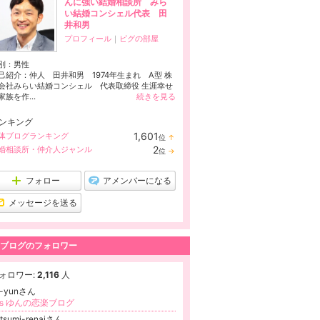
んに強い結婚相談所 みら
い結婚コンシェル代表 田
井和男
プロフィール
｜
ピグの部屋
別：
男性
己紹介：仲人 田井和男 1974年生まれ A型 株
会社みらい結婚コンシェル 代表取締役 生涯幸せ
家族を作...
続きを見る
ンキング
1,601
体ブログランキング
位
↑
ラ
2
婚相談所・仲介人ジャンル
位
→
ン
ラ
キ
ン
ン
キ
フォロー
アメンバーになる
グ
ン
上
グ
メッセージを送る
昇
維
持
ブログのフォロワー
ォロワー:
2,116
人
s-yunさん
‘ｓゆんの恋楽ブログ
tsumi-renaiさん