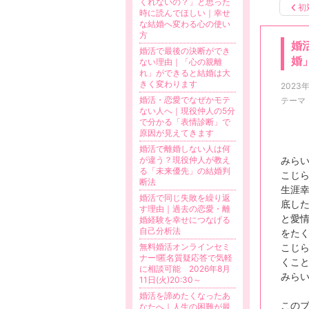
くれないの？」と思った
初
時に読んでほしい｜幸せ
な結婚へ変わる心の使い
方
婚
婚活で最後の決断ができ
婚
ない理由｜「心の親離
れ」ができると結婚は大
きく変わります
2023
婚活・恋愛でなぜかモテ
テーマ
ない人へ｜現役仲人の5分
で分かる「表情診断」で
原因が見えてきます
婚活で離婚しない人は何
が違う？現役仲人が教え
みら
る「未来優先」の結婚判
こじ
断法
生涯
婚活で同じ失敗を繰り返
底し
す理由｜過去の恋愛・離
と愛
婚経験を幸せにつなげる
自己分析法
をた
無料婚活オンラインセミ
こじ
ナー!匿名質疑応答で気軽
くこ
に相談可能 2026年8月
みら
11日(火)20:30～
婚活を諦めたくなったあ
この
なたへ｜人生の困難が最