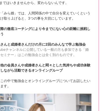
まではいきませんから、変わらないんです。
で「みら婚」では、人間関係の中で自分を変えていくという
だけ取り上げると、3つの事を大切にしています。
交際の徹底コーチングにより今までにない心の距離に挑戦し
らう
員さんと成婚者さんだけの月に2回のみんなで学ぶ勉強会
utubeチャンネルに公開している一般の方も参加できる「婚
子セミナー」はこの勉強会とは全く別のものです。
に他の会員さんや成婚者さんと悶々とした気持ちや成功体験
有しながら活動できるオンライングループ
はこの中で勉強会とオンライングループについてお話したい
います。