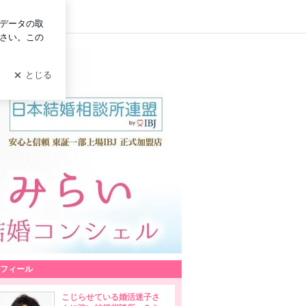
ログイン
劇的に変える奇跡の「みら婚メソッド」
ソッド」
フィール
こじらせている婚活迷子さ