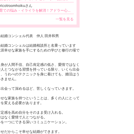
ricotroomhoikuさん
子育ての悩み・イライラを解消！アドラー心理学で笑顔あふれる毎日を♡ 子どもの対応に悩むママのための心のサポーター 工藤直子
一覧を見る
い結婚コンシェル代表 仲人 田井和男
い結婚コンシェルは結婚相談所と名乗っています
生涯幸せな家族を手にするための学びと修行の場で
自身が人間不信、自己肯定感の低さ、愛情ではなく
で人とつながる習慣を持っている限り、いくら出会
も、うわべのテクニックを身に着けても、婚活はう
いきません。
ろ出会って深めるほど、苦しくなっていきます。
幸せな家族を持つということは、多くの人にとって
分を変える必要があります。
肯定感を高め自分をそのまま受け入れる。
ではなく愛情で人とつながる。
心を一つにできる深いコミュニケーション。
幸せだからこそ幸せな結婚ができます。