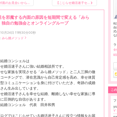
対面のお見合いから…
【こじらせ婚活迷子セ…
活を邪魔する内面の原因を短期間で変える「みら
」独自の勉強会とオンライングループ
性
自
式
年10月24日 11時30分00秒
な
：
みら婚メソッド
ラ
全
結
い結婚コンシェルは
らせ婚活迷子さんに強い結婚相談所です。
幸せな家族を実現させる「みら婚メソッド」と二人三脚の徹
たコーチングで、潜在意識から自己肯定感を高め、幸せ体質
情型コミュニケーションを身に付けていただき、奇跡の成婚
くさん生み出しています。
この
らせ婚活迷子さんを幸せな結婚、離婚しない幸せな家族に導
とに圧倒的な自信があります。
フ
い結婚コンシェル 代表 田井和男
y
Y
ブログではこじらせている婚活迷子さんに役立つ情報をお届
na