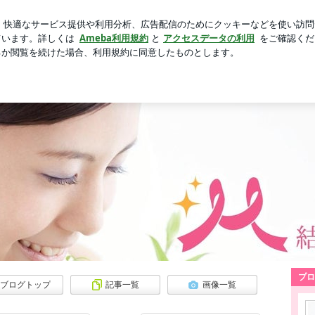
勝手に入れる人
芸能人ブログ
人気ブログ
新規登録
勉強会とオンライングループ | こじらせ婚活迷子を短期間で
期間で劇的に変える奇跡の「みら婚メ
イラが止まらない・・
期間で幸せになれるメソッドです。
プロ
ブログトップ
記事一覧
画像一覧