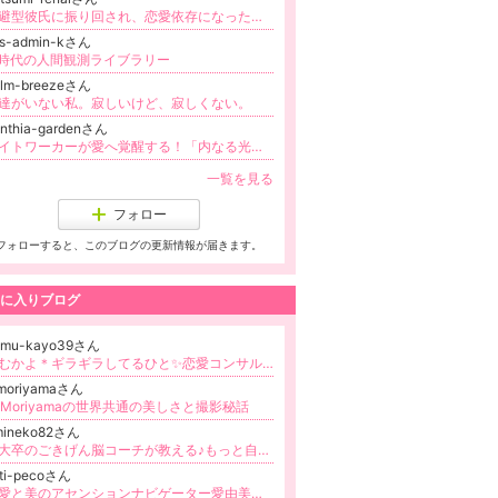
回避型彼氏に振り回され、恋愛依存になったシングルマザー
ys-admin-kさん
I時代の人間観測ライブラリー
alm-breezeさん
達がいない私。寂しいけど、寂しくない。
nthia-gardenさん
ライトワーカーが愛へ覚醒する！「内なる光」を解放するレムリアン･ヒーリング®～過去生の鍵で天命が花開きます～
一覧を見る
フォロー
フォローすると、このブログの更新情報が届きます。
に入りブログ
omu-kayo39さん
のむかよ＊ギラギラしてるひと✨恋愛コンサル/起業コンサル＊強がり女子の愛され力&収入爆上げ/お金♡パートナーシップ♡自己受容
omoriyamaさん
oMoriyamaの世界共通の美しさと撮影秘話
mineko82さん
東大卒のごきげん脳コーチが教える♪もっと自由にわがままに♡愛もキャリアも全部ドリ！全方位豊かな人生を叶える方法
sti-pecoさん
【愛と美のアセンションナビゲーター愛由美❤️】愛の玉を配りに他の星からやってきた女神の遣い