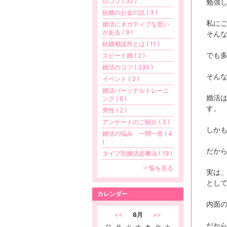
のコツ ( 32 )
勉強
結婚のお金の話 ( 3 )
私に
婚活にネガティブな思い
がある ( 9 )
そん
結婚相談所とは ( 11 )
でも
スピード婚 ( 2 )
婚活のコツ ( 335 )
そん
イベント ( 3 )
婚活パーソナルトレーニ
婚活
ング ( 6 )
す。
男性 ( 2 )
アンケートのご紹介 ( 3 )
しか
婚活の悩み 一問一答 ( 4
)
だか
タイプ別婚活必勝法 ( 19 )
一覧を見る
実は
とし
カレンダー
内面
<<
8月
>>
だか