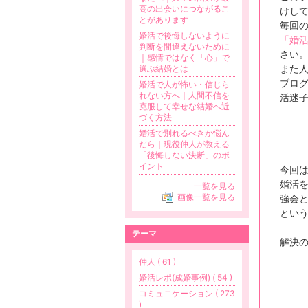
高の出会いにつながるこ
けし
とがあります
毎回
婚活で後悔しないように
「婚
判断を間違えないために
さい
｜感情ではなく「心」で
また
選ぶ結婚とは
ブロ
婚活で人が怖い・信じら
れない方へ｜人間不信を
活迷
克服して幸せな結婚へ近
づく方法
婚活で別れるべきか悩ん
だら｜現役仲人が教える
「後悔しない決断」のポ
イント
今回
婚活
一覧を見る
画像一覧を見る
強会
とい
テーマ
解決
仲人 ( 61 )
婚活レポ(成婚事例) ( 54 )
コミュニケーション ( 273
)