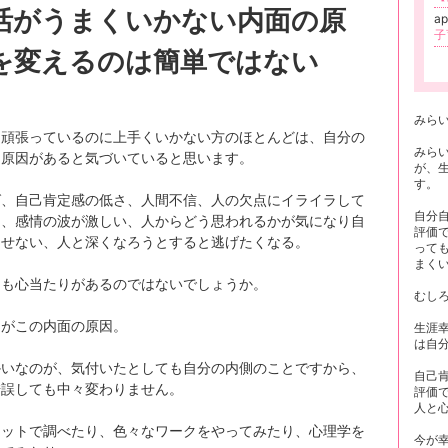
活がうまくいかない内面の原
ap
を変えるのは簡単ではない
みら
を頑張っているのに上手くいかない方のほとんどは、自分の
みら
に原因があると気づいていると思います。
が、
す。
ば、自己肯定感の低さ、人間不信、人の欠点にイライラして
自分
う、感情の波が激しい、人からどう思われるかが気になり自
評価
出せない、人と深くなろうとすると逃げたくなる。
って
まく
んも心当たりがあるのではないでしょうか。
むし
ろがこの内面の原因。
生涯
は自
かいなのが、気付いたとしても自分の内側のことですから、
自己
錯誤しても中々変わりません。
評価
人と
ネットで調べたり、色々なワークをやってみたり、心理学を
今が