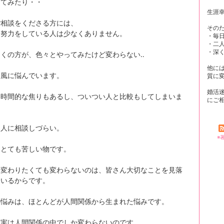
してみたり・・
生涯
ご相談をくださる方には、
その
な努力をしている人は少なくありません。
・毎
・二
・深
多くの方が、色々とやってみたけど変わらない‥
他に
な風に悩んでいます。
質に
婚活
は時間的な焦りもあるし、ついつい人と比較もしてしまいま
にご
も人に相談しづらい。
※
らとても苦しい物です。
、変わりたくても変わらないのは、皆さん大切なことを見落
ているからです。
の悩みは、ほとんどが人間関係から生まれた悩みです。
ら実は人間関係の中でしか変わらないのです。