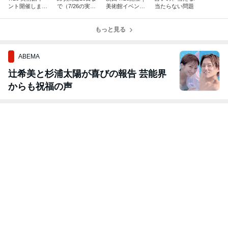
ント開催しまし
で（7/26の実
美術館イベント
当たらない問題
た
施）美術館イベ
では展示室ごと
ント
に問いかけを用
もっと見る
意
ABEMA
辻希美と杉浦太陽が喜びの報告 芸能界
からも祝福の声