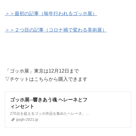
＞＞最初の記事（毎年行われるゴッホ展）
＞＞２つ目の記事（コロナ禍で変わる美術展）
「ゴッホ展」東京は12月12日まで
▽チケットはこちらから購入できます
ゴッホ展─響きあう魂 ヘレーネとフ
ィンセント
270点を超えるゴッホ作品を集めたヘレーネ。彼女のコレクションを中心に52点のゴッホ作品を含む計72点が東京都美術館に！なぜゴッホは人気があるのか。その謎にも迫る展覧会。
gogh-2021.jp