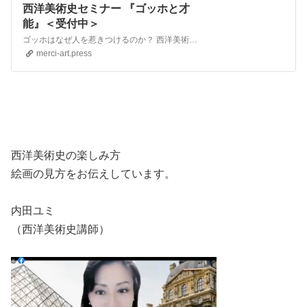
西洋美術史セミナー 『ゴッホと才
能』＜受付中＞
ゴッホはなぜ人を惹きつけるのか？ 西洋美術史セミナーのご案内ページです。「ゴッホと才能」90分で絵画に親しむ 西洋美術史の1dayセミナー｜オンラインZoom｜講師：内田ユミ（ルーヴルの魔女）
merci-art.press
西洋美術史の楽しみ方
絵画の見方をお伝えしています。
内田ユミ
（西洋美術史講師）