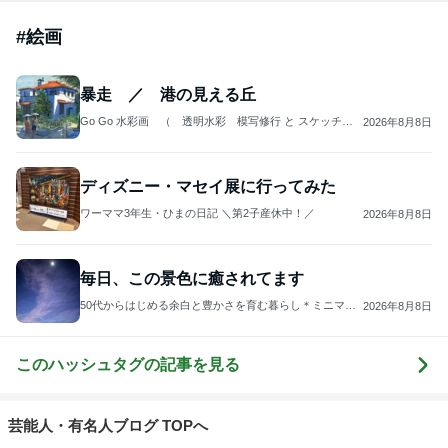
#
絵画
暴走 ／ 港の見える丘
Go Go 水彩画 （ 透明水彩 模写修行 と スケッチ三
2026年8月8日
昧 ）
ディズニー・マセイ展に行ってみた
ワーママ3年生・ひまの日記 ＼第2子産休中！／
2026年8月8日
毎日、この景色に癒されてます
50代からはじめる余白と豊かさを育む暮らし＊ミニマリ
2026年8月8日
スト黒うさぎのブログ
このハッシュタグの記事を見る
芸能人・有名人ブログ TOPへ