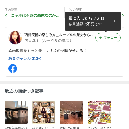
前の記事
次の記事
ゴッホは不遇の画家なのか？
レポ２）コロナ禍で変わる美
気に入ったらフォロー
(ゴッホセミナー11/16)
術展
会員登録は不要です
西洋美術の楽しみ方＿ルーブルの魔女からの伝言
フォロー
内田ユミ（ルーヴルの魔女）
絵画鑑賞をもっと楽しく！絵の意味が分かる！
教育ジャンル 313位
最近の画像つき記事
7/26 美術館イベ
締切間近16日ま
次回 7/26開催｜
占いの、当たる/