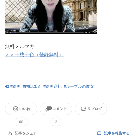
無料メルマガ
＞＞十枚十色（登録無料）
#
絵画
#
内田ユミ
#
絵画巡礼
#
ルーブルの魔女
いいね
コメント
リブログ
60
2
記事を報告する
記事をシェア