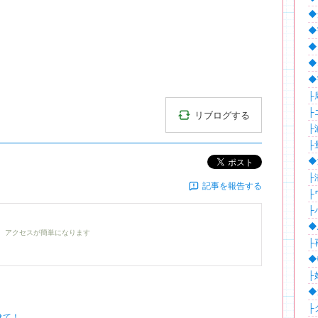
◆
◆
◆
◆
◆
├周
├
リブログする
├波
├
ポスト
◆
├
記事を報告する
├
├
◆
、アクセスが簡単になります
├再
◆
├
◆
├
けて！