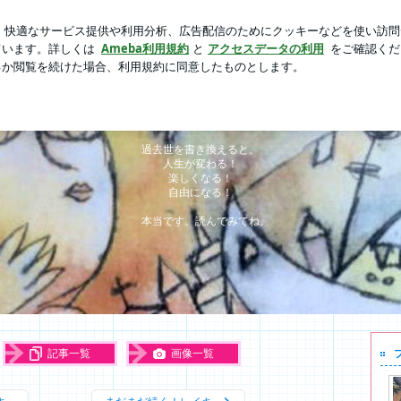
たキラキラな指輪
芸能人ブログ
人気ブログ
新規登録
ラピー日記）
過去世診療所（聖なる樹のセラピー日記
転生しながら過去を清算するしくみ
過去世を書き換えると、
人生が変わる！
楽しくなる！
自由になる！
本当です。読んでみてね。
記事一覧
画像一覧