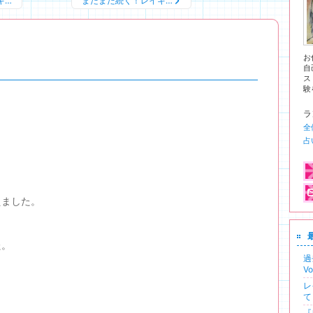
キ…
まだまだ続く！レイキ…
お
自
ス
験
ラ
全
占
えました。
た。
過
V
レ
て
『