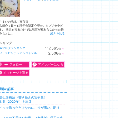
住まいの地域：
東京都
己紹介：日本心理学会認定心理士。ヒプノセラピ
ト。 前世を視るだけでは現実が変わらなかった経
をもとに...
続きを見る
ンキング
117,565
体ブログランキング
位
↑
ラ
2,508
い・スピリチュアルジャンル
位
↑
ン
ラ
キ
ン
ン
キ
フォロー
アメンバーになる
グ
ン
上
グ
メッセージを送る
昇
上
昇
最新の記事
去世診療所〈書き換えの実例集〉
ol.15（2020年）を出版
イキを送っただけなのに、指が痛い、助け
！
レイキの不思議な世界』（新装版）電子書籍