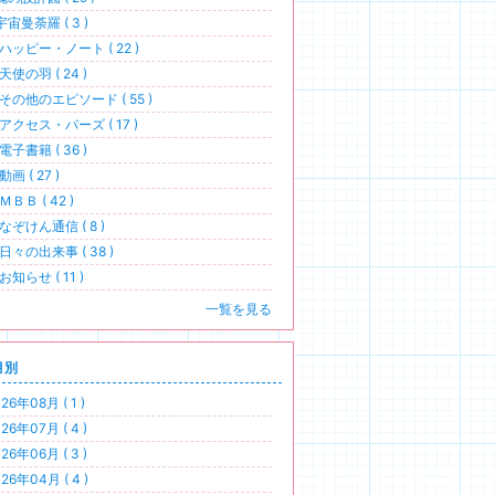
宇宙曼荼羅 ( 3 )
ハッピー・ノート ( 22 )
天使の羽 ( 24 )
その他のエピソード ( 55 )
アクセス・バーズ ( 17 )
電子書籍 ( 36 )
画 ( 27 )
ＭＢＢ ( 42 )
なぞけん通信 ( 8 )
日々の出来事 ( 38 )
お知らせ ( 11 )
一覧を見る
月別
26年08月 ( 1 )
26年07月 ( 4 )
26年06月 ( 3 )
26年04月 ( 4 )