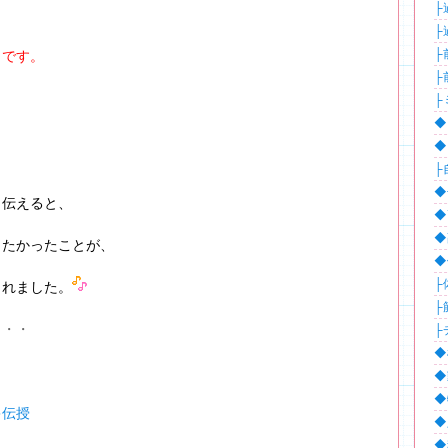
├
├
├
うです。
├
├
◆
◆
、
├
◆
も伝えると、
◆
◆
りたかったことが、
◆
├
くれました。
├
・・・
├
◆
！
◆
◆
キ伝授
◆
◆