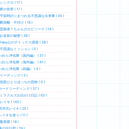
シンクロ ( 17 )
夢の世界 ( 17 )
宇宙時計にまつわる不思議な出来事 ( 45 )
断捨離・片付け ( 18 )
霊能者Ｔちゃんのエピソード ( 14 )
お名前の秘密 ( 36 )
1day心のデトックス講座 ( 38 )
不思議なミッション ( 0 )
われら浄化隊（国内編） ( 31 )
われら浄化隊（海外編） ( 41 )
われら浄化隊（続編） ( 4 )
リーディング ( 3 )
惑星ひとりぼっちの恐怖 ( 0 )
カードリーディング ( 37 )
ミラクルズお出かけ日記 ( 63 )
レイキ ( 140 )
西洋式レイキ ( 25 )
レイキを使う ( 11 )
曼荼羅 ( 18 )
魂の設計図 ( 29 )