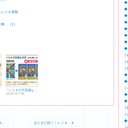
◆
◆
なレイキ実験
◆
◆
来事」（2）
◆
◆
◆
◆
├
├
├
◆
◆
├
『レイキの不思議な世界』（新装版）電子書籍をお探しの方へ
2026-07-08
◆
◆
├
├
◆
キ…
まだまだ続く！レイキ…
├