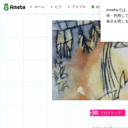
ホーム
ピグ
アメブロ
めっちゃお得に買え
まだまだ続く！レイキ！（4） | 過去世診療所（聖なる樹のセ
ブログトップ