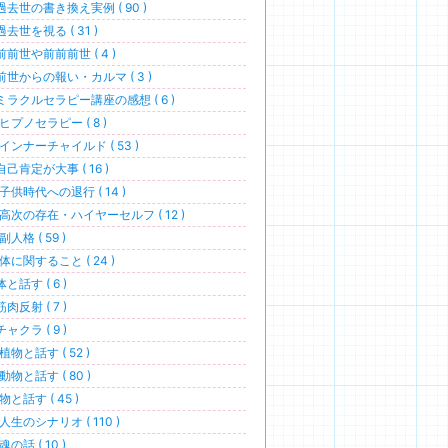
過去世の書き換え実例 ( 90 )
過去世を視る ( 31 )
前前世や前前前世 ( 4 )
前世からの報い・カルマ ( 3 )
ミラクルセラピー講座の感想 ( 6 )
ヒプノセラピー ( 8 )
インナーチャイルド ( 53 )
自己肯定が大事 ( 16 )
子供時代への退行 ( 14 )
高次の存在・ハイヤーセルフ ( 12 )
副人格 ( 59 )
体に関すること ( 24 )
体と話す ( 6 )
筋肉反射 ( 7 )
チャクラ ( 9 )
植物と話す ( 52 )
動物と話す ( 80 )
物と話す ( 45 )
人生のシナリオ ( 110 )
魂の話 ( 10 )