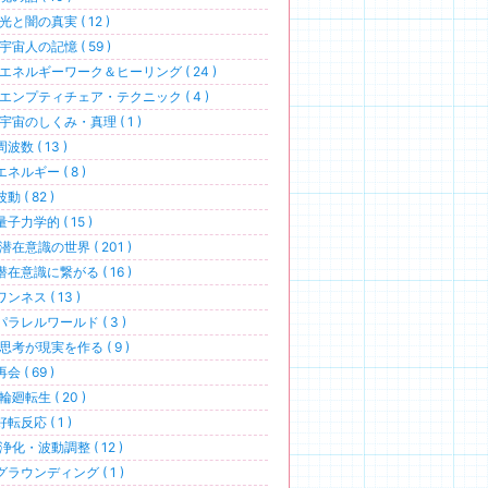
光と闇の真実 ( 12 )
宇宙人の記憶 ( 59 )
エネルギーワーク＆ヒーリング ( 24 )
エンプティチェア・テクニック ( 4 )
宇宙のしくみ・真理 ( 1 )
波数 ( 13 )
エネルギー ( 8 )
動 ( 82 )
量子力学的 ( 15 )
潜在意識の世界 ( 201 )
潜在意識に繋がる ( 16 )
ワンネス ( 13 )
パラレルワールド ( 3 )
思考が現実を作る ( 9 )
会 ( 69 )
輪廻転生 ( 20 )
好転反応 ( 1 )
浄化・波動調整 ( 12 )
グラウンディング ( 1 )