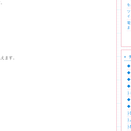
す。
を
ツ
イ
電
ま
見えます。
◆
◆
◆
◆
├
◆
。
◆
├
├
├