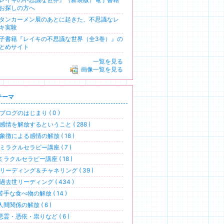
お探しの方へ
タンカーメン展のあとに起きた、不思議なレ
キ実験
子書籍『レイキの不思議な世界（全3巻）』の
とめサイト
一覧を見る
画像一覧を見る
テーマ
ブログのはじまり ( 0 )
感情を解放するということ ( 288 )
象徴による感情の解放 ( 18 )
ミラクルセラピー講座 ( 7 )
ミラクルセラピー講座 ( 18 )
リーディング＆チャネリング ( 39 )
過去世リーディング ( 434 )
苦手な食べ物の解放 ( 14 )
人間関係の解放 ( 6 )
悪霊・憑依・祟りなど ( 6 )