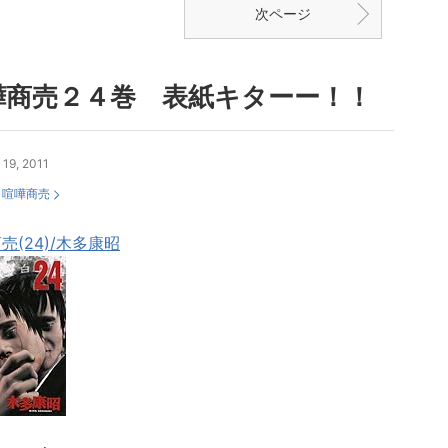
次ページ
嘩商売２４巻 表紙キターー！！
 19, 2011
：
喧嘩商売
売(24)/木多康昭