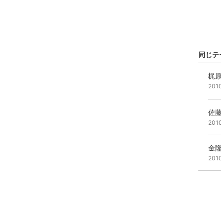
同じテ
梶
201
佐藤
201
金
201