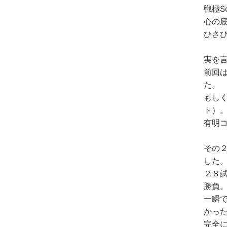
戦極S
心の
ひさ
実を
前回
た。
もし
ト）
有明
その
した
２８
勝負
一瞬
かっ
完全