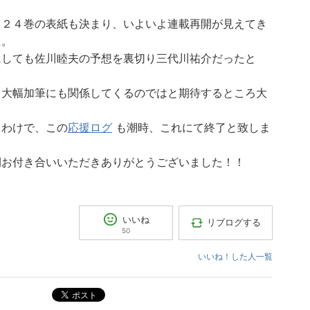
、２４巻の表紙も決まり、いよいよ連載再開が見えてき
た。
にしても佐川睦夫の予想を裏切り三代川祐介だったと
り大幅加筆にも関係してくるのではと期待するところ大
。
うわけで、この
応援ログ
も潮時、これにて終了と致しま
間お付き合いいただきありがとうございました！！
いいね
リブログする
50
いいね！した人一覧
ポスト