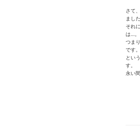
さて
まし
それ
は…。
つま
です
とい
す。
永い