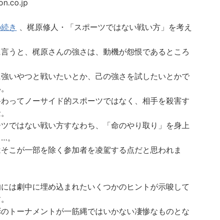
n.co.jp
の続き
、梶原修人・「スポーツではない戦い方」を考え
。
に言うと、梶原さんの強さは、動機が怨恨であるところ
。
に強いやつと戦いたいとか、己の強さを試したいとかで
い。
終わってノーサイド的スポーツではなく、相手を殺害す
念。
ーツではない戦い方すなわち、「命のやり取り」を身上
る…。
はそこが一部を除く参加者を凌駕する点だと思われま
的には劇中に埋め込まれたいくつかのヒントが示唆して
す。
彬のトーナメントが一筋縄ではいかない凄惨なものとな