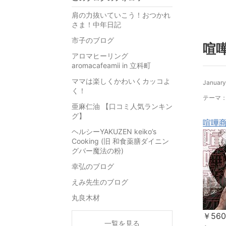
肩の力抜いていこう！おつかれ
さま！中年日記
市子のブログ
喧
アロマヒーリング
aromacafeamii in 立科町
ママは楽しくかわいくカッコよ
January
く！
テーマ
亜麻仁油 【口コミ人気ランキン
グ】
喧嘩商
ヘルシーYAKUZEN keiko’s
Cooking (旧 和食薬膳ダイニン
グバー魔法の粉)
幸弘のブログ
えみ先生のブログ
丸良木材
￥560
一覧を見る