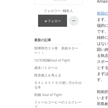
Amazo
フォロワー:
103
人
前回
ます
フォロー
端的
です
純粋
最新の記事
はな
喧嘩商売２４巻 表紙キター
闘い
ー！！
る執
12/30戦極Soul of Fight
スポ
とす
歳末パトロール
まず
梶原修人を考える
す。
ＧＡＬＡＸＹ S の使い方がわか
る本
戦術
戦極 Soul of Fight
いま
ドトールコーヒーのミルクレー
田島
プ