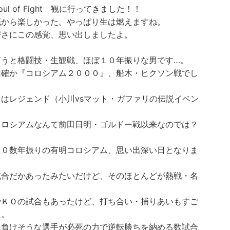
oul of Fight 観に行ってきました！！
底から楽しかった。やっぱり生は燃えますね。
びさにこの感覚、思い出しましたよ。
言うと格闘技・生観戦、ほぼ１０年振りな男です…。
は確か『コロシアム２０００』、船木・ヒクソン戦でし
くはレジェンド（小川vsマット・ガファリの伝説イベン
。
コロシアムなんて前田日明・ゴルドー戦以来なのでは？
２０数年振りの有明コロシアム、思い出深い日となりま
。
試合だかあったみたいだけど、そのほとんどが熱戦・名
。
でＫＯの試合もあったけど、打ち合い・捕りあいもすご
た。
に負けそうな選手が必死の力で逆転勝ちを納める数試合