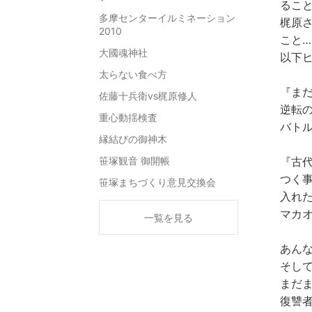
るこ
多摩センターイルミネーション
梶原
2010
こと…
大國魂神社
以下
太らない食べ方
『ま
佐藤十兵衛vs梶原修人
逆転の
重心動揺検査
バト
縁結びの御神木
笹塚観音 御開帳
『古
つく
笹塚まちづくり意見交換会
入れ
マカ
一覧を見る
あん
そし
まだ
復讐