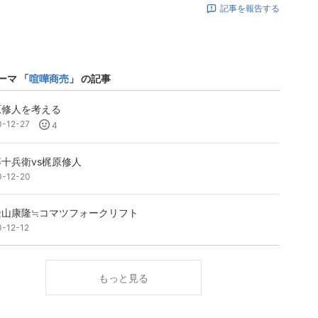
記事を報告する
ーマ 「
喧嘩商売
」 の記事
原修人を考える
0-12-27
4
十兵衛vs梶原修人
0-12-20
隆山康隆≒コマツフォークリフト
0-12-12
もっと見る