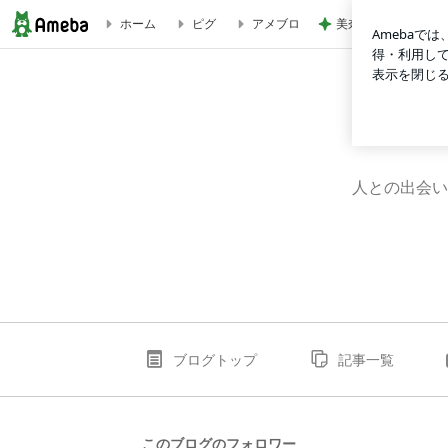
美奈代の夫 兄妹の
ホーム
ピグ
アメブロ
縁（えにし）な生活
人との出会い
ブログトップ
記事一覧
このブログのフォロワー