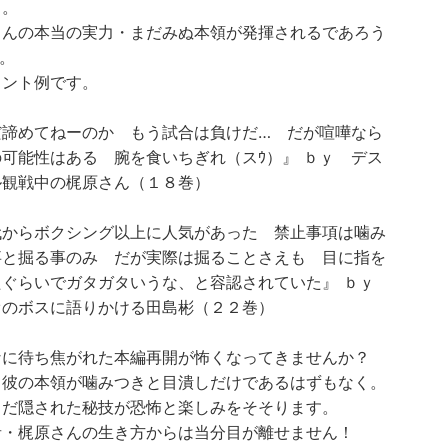
と。
さんの本当の実力・まだみぬ本領が発揮されるであろう
。
ヒント例です。
だ諦めてねーのか もう試合は負けだ… だが喧嘩なら
可能性はある 腕を食いちぎれ（スｳ）』 ｂｙ デス
ル観戦中の梶原さん（１８巻）
代からボクシング以上に人気があった 禁止事項は噛み
事と掘る事のみ だが実際は掘ることさえも 目に指を
たぐらいでガタガタいうな、と容認されていた』 ｂｙ
オのボスに語りかける田島彬（２２巻）
なに待ち焦がれた本編再開が怖くなってきませんか？
て彼の本領が噛みつきと目潰しだけであるはずもなく。
まだ隠された秘技が恐怖と楽しみをそそります。
者・梶原さんの生き方からは当分目が離せません！