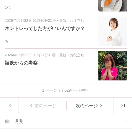
1
2026年06月22日 01時30分21秒
・
最新（お役立ち）
ネントレってした方がいいんですか？
1
2026年06月22日 01時27分31秒
・
最新（お役立ち）
誤飲からの考察
1
ページ（全
629
ページ中）
前のページ
次のページ
月別