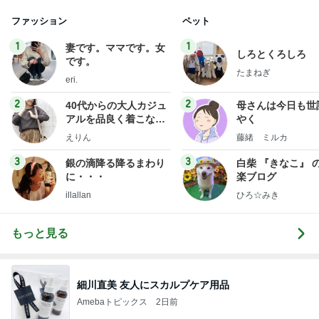
ファッション
ペット
1
1
妻です。ママです。女
しろとくろしろ
です。
たまねぎ
eri.
2
2
40代からの大人カジュ
母さんは今日も世
アルを品良く着こなす
やく
ファッションブログ
えりん
藤緒 ミルカ
3
3
銀の滴降る降るまわり
白柴 『きなこ』 
に・・・
楽ブログ
illallan
ひろ☆みき
もっと見る
細川直美 友人にスカルプケア用品
Amebaトピックス
2日前