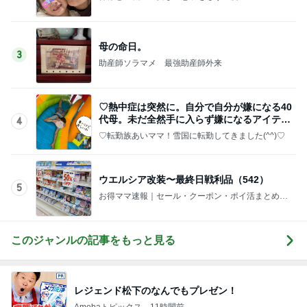
母の命日。
3
助産師ソラマメ 最強助産師外来
♡熱中症は突然に。自分で自分が嫌になる40
代母。未だ全然手に入らず嫌になるアイテ
4
ム。笑
♡転勤族あいママ！雪国に転勤してきました(^^)♡
ウエルシア改装〜最終日戦利品（542）
5
お得ママ速報｜セール・クーポン・ポイ活まとめブ
ログ
このジャンルの記事をもっと見る
レジェンド松下のなんでもプレゼン！