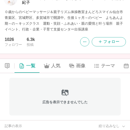
紀子
０歳からのベビーマッサージ＆親子リズム体操教室まんどろスマイル仙台市
青葉区、宮城野区、多賀城市で開講中。生後１ヶ月～のベビー よちあんよ
期～の～キッズクラス 運動・笑顔・ふれあい・親の愛情と叶う場所 親子
イベント、行政・企業・子育て支援センター出張講座
1026
6.3k
フォロー
フォロワー
投稿
一覧
人気
画像
テーマ
広告を表示できませんでした
記事の表示
絞り込みなし