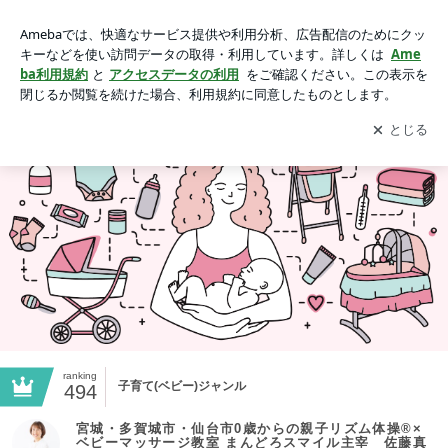
宮城・多賀城市・仙台市0歳からの親子リズム体操®×ベビーマ
ッサージ教室 まんどろスマイル主宰 佐藤真紀子
アプリをダウンロードして
ブログの更新通知
を受け取りまし
開く
ょう。
ranking
子育て(ベビー)ジャンル
494
宮城・多賀城市・仙台市0歳からの親子リズム体操®×
ベビーマッサージ教室 まんどろスマイル主宰 佐藤真