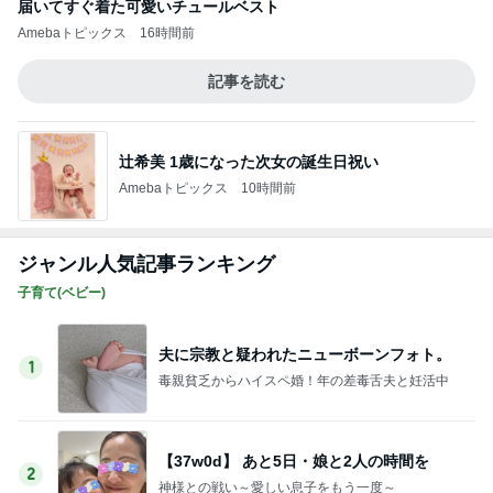
届いてすぐ着た可愛いチュールベスト
Amebaトピックス
16時間前
記事を読む
辻希美 1歳になった次女の誕生日祝い
Amebaトピックス
10時間前
ジャンル人気記事ランキング
子育て(ベビー)
夫に宗教と疑われたニューボーンフォト。
1
毒親貧乏からハイスペ婚！年の差毒舌夫と妊活中
【37w0d】 あと5日・娘と2人の時間を
2
神様との戦い～愛しい息子をもう一度～