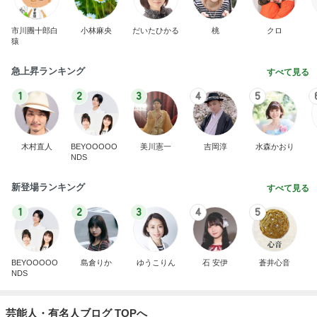
市川團十郎白
小林麻央
だいたひかる
桃
クロ
猿
急上昇ランキング
すべて見る
1
2
3
4
5
木村直人
BEYOOOOO
美川憲一
吉岡淳
水森かおり
NDS
新登場ランキング
すべて見る
1
2
3
4
5
BEYOOOOO
島倉りか
ゆうこりん
石 安伊
蒼井心音
NDS
芸能人・有名人ブログ TOPへ