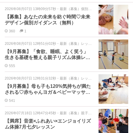
2026年08月07日 13時09分57秒
・
最新（募集）個別ガイダンス
【募集】あなたの未来を紡ぐ時間♡未来
デザイン個別ガイダンス（無料）
360
1
2026年08月07日 12時51分02秒
・
最新（募集）レッスン
【9月募集】「食欲、睡眠、よく笑う」
生きる基礎を整える親子リズム体操レッ
スン
555
2026年08月07日 12時31分32秒
・
最新（募集）レッスン
【9月募集】母も子も120%気持ちが満た
される♡赤ちゃんヨガ＆ベビーマッサー
ジレッスン
541
2026年07月18日 12時47分45秒
・
最新（募集）親子イベント
【満席】音楽×ふれあい×エンジョイリズ
ム体操7月七夕レッスン