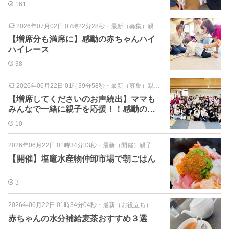
161
2026年07月02日 07時22分28秒
・
最新（募集）親子イベント
【増席分も満席に】感動の赤ちゃんハイ
ハイレース
38
2026年06月22日 01時39分58秒
・
最新（募集）親子イベント
【増席してくださいのお声続出】ママも
みんなで一緒に親子を応援！！感動の赤
ちゃんハイハイレース
10
2026年06月22日 01時34分33秒
・
最新（開催）親子イベント
【開催】塩竈水産物仲卸市場で朝ごはん
3
2026年06月22日 01時34分04秒
・
最新（お役立ち）
赤ちゃんの水分補給麦茶おすすめ３選