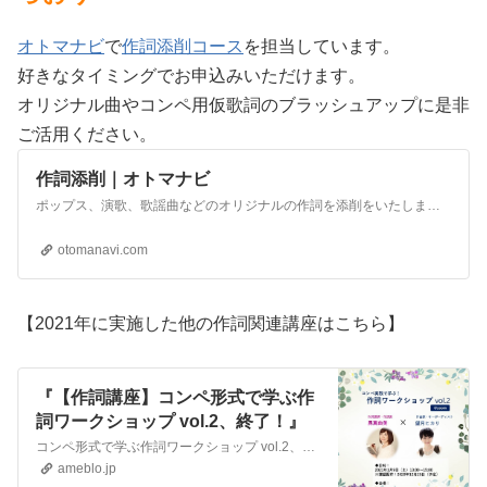
オトマナビ
で
作詞添削コース
を担当しています。
好きなタイミングでお申込みいただけます。
オリジナル曲やコンペ用仮歌詞のブラッシュアップに是非
ご活用ください。
作詞添削｜オトマナビ
ポップス、演歌、歌謡曲などのオリジナルの作詞を添削をいたします。 作詞添削申し込みフォームより作品をお申し込みいただき、添削後に赤字でアドバイスを記入したファイルをメールに添付してお返しいたします。通常のレッスンと違って
otomanavi.com
【2021年に実施した他の作詞関連講座はこちら】
『【作詞講座】コンペ形式で学ぶ作
詞ワークショップ vol.2、終了！』
コンペ形式で学ぶ作詞ワークショップ vol.2、終了！※遅ればせながらＵＰ…！ vol.1に引き続き、作曲家の望月ヒカリさんをむかえてのワークショップ！今回は…
ameblo.jp