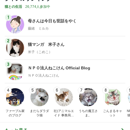
猫との生活
26,774人参加中
1
母さんは今日も世話をやく
藤緒 ミルカ
2
猫マンガ 米子さん
米子（こめこ）
3
ＮＰＯ法人ねこけん Official Blog
ＮＰＯ法人ねこけん
4
5
6
7
8
ファーブル家
まだらダラダ
社)アニマルエ
うちの魔王さ
ごんまるキャ
N
のブログ
ラ猫
イド 事務局＆
ま。
ット
みんなの日記