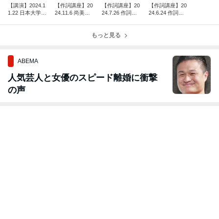
【講演】2024.1
【作詞講座】20
【作詞講座】20
【作詞講座】20
1.22 日本大学特
24.11.6 尚美学
24.7.26 作詞入
24.6.24 作詞入
別セミナー音楽
園大学「芸術職
門セミナー 第２
門セミナー 第１
産業の最前線
業論」講演
回 歌詞の構成と
回 作詞の基本編
もっと見る
表現技法編
(DCP)
ABEMA
人気芸人と女優のスピード離婚に衝撃
の声