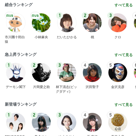
総合ランキング
すべて見る
1
2
3
市川團十郎白
小林麻央
だいたひかる
桃
クロ
猿
急上昇ランキング
すべて見る
1
2
3
4
5
デーモン閣下
片岡愛之助
林下清志(ビッ
沢田聖子
金沢克彦
グダディ)
新登場ランキング
すべて見る
1
2
3
4
5