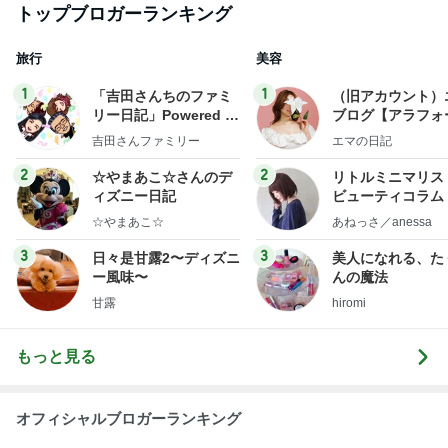
トップブロガーランキング
旅行
美容
1
1
「吉田さんちのファミ
（旧アカウント）
リー日記」Powered b
ブログ【アラフォ
y Ameba 吉田さんファ
社売却セカンドラ
吉田さんファミリー
エマの日記
ミリーオフィシャルブ
フ】
ログ
2
2
☆やまあこ☆さんのデ
リトルミニマリス
ィズニー日記
ビューティコラム 
little minimalist'
☆やまあこ☆
あねっさ／anessa
uty colum
3
3
日々是甘露2〜ディズニ
美人になれる、た
ー風味〜
んの魔法
甘露
hiromi
もっと見る
オフィシャルブロガーランキング