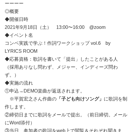
ーーーー
◎概要
◆開催日時
2021年9月18日（土） 13:00〜16:00 @zoom
◆イベント名
コンペ実践で学ぶ！作詞ワークショップ vol.6 by
LYRICS ROOM
◆応募資格：歌詞を書いて「提出」したことがある人
（採用ありなし問わず、メジャー、インディーズ問わ
ず。）
◆実施の流れ
①申込→DEMO楽曲が返送されます。
※平賀宏之さん作曲の
「子ども向けソング」
に歌詞を制
作します。
②締切日までに歌詞をメールで提出。（前日締切。メール
にWo
rd添付）
③当日、参加者の歌詞をweb上で閲覧＆それぞれ聞きま