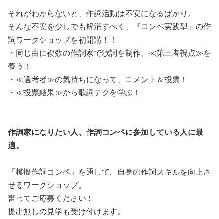
それがわからないと、作詞活動は不安になるばかり。
そんな不安を少しでも解消すべく、『コンペ実践型』の作
詞ワーク
ショップを初開講！！
・同じ曲に複数の作詞家で歌詞を制作、≪第三者視点≫を
養う！
・≪選考者≫の気持ちになって、コメント＆投票！
・≪投票結果≫から歌詞テクを学ぶ！
作詞家になりたい人、作詞コンペに参加している人に最
適。
「模擬作詞コンペ」を通して、自身の作詞スキルを向上さ
せるワー
クショップ。
奮ってご応募ください！
提出無しの見学も受け付けます。