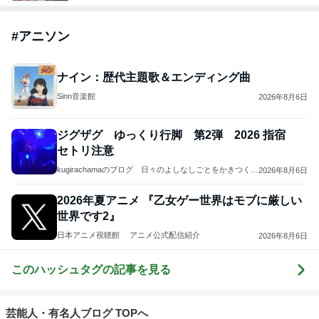
#
アニソン
ナイン：歴代主題歌＆エンディング曲
Sinn音楽館
2026年8月6日
ジグザグ ゆっくり行脚 第2弾 2026 指宿
セトリ注意
kugirachamaのブログ 日々のよしなしごとをかきつくれ
2026年8月6日
ば
2026年夏アニメ 『乙女ゲー世界はモブに厳しい
世界です2』
日本アニメ視聴館 アニメ公式配信紹介
2026年8月6日
このハッシュタグの記事を見る
芸能人・有名人ブログ TOPへ