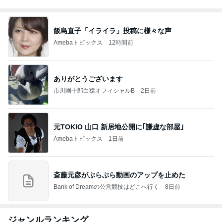
飯島直子「イライラ」投稿に様々な声
Amebaトピックス
12時間前
ありがとうございます
市川團十郎白猿オフィシャルB
2日前
元TOKIO 山口 新居地公開に｢謙虚な部屋｣
Amebaトピックス
1日前
斎藤元彦がぶらぶら動画のアップを止めた
Bank of Dreamの公営競技はどこへ行く
8日前
ジャンルランキング