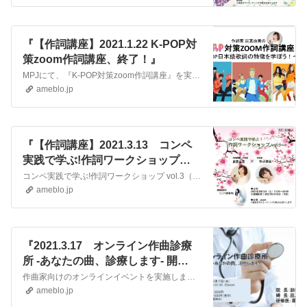
『【作詞講座】2021.1.22 K-POP対
策zoom作詞講座、終了！』
MPJにて、『K-POP対策zoom作詞講座』を実施しました！※遅ればせながらUP…！ K-POPに特化した授業は初めて！最近のK-POP市場のお話から、韓国…
ameblo.jp
『【作詞講座】2021.3.13 コンペ
実践で学ぶ!作詞ワークショップ
vol.3 実施！』
コンペ実践で学ぶ!作詞ワークショップ vol.3（zoom開催） を2021年3月13日に実施します。既に数件お申込みをいただいております！ありがとうございま…
ameblo.jp
『2021.3.17 オンライン作曲診療
所 -あなたの曲、診療します- 開
院！』
作曲家向けのオンラインイベントを実施します！その名も『オンライン作曲診療所 -あなたの曲、診療します-』。 『誰も教えたがらない! キャッチーなメロディの極…
ameblo.jp