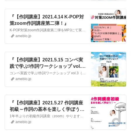
『【作詞講座】2021.4.14 K-POP対
策zoom作詞講座第二弾！』
K-POP対策zoom作詞講座第二弾をMPJにて実施します！ 前回の講座でお話しした、K-POPならではのポイントや、K-POPの歌詞の面白さを復習しながら、…
ameblo.jp
『【作詞講座】2021.5.15 コンペ実
践で学ぶ!作詞ワークショップ vol.4
実施！』
コンペ実践で学ぶ!作詞ワークショップ vol.3（zoom開催） を2021年5月15日に実施します。ゲストは作詞家/作編曲家の佐々木淳一さん。テーマは【アッ…
ameblo.jp
『【作詞講座】2021.5.27 作詞講座
初級～作詞の基本を楽しく学ぼう！
～@MPJ』
1年半ぶりの初級作詞講座（zoom）やります！ ----歌詞を書いてみたい！と思っても、どこから書き始めたらよいのか、何を書いたらいいのか悩むかもしれませ…
ameblo.jp