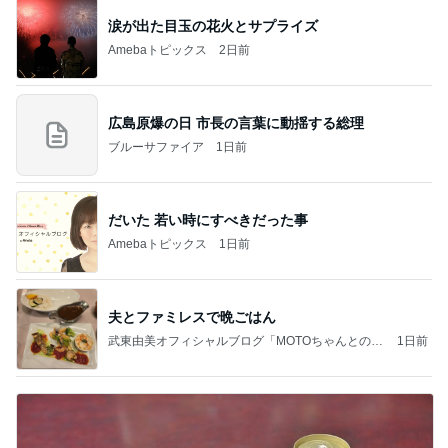
涙が出た目玉の花火とサプライズ
Amebaトピックス
2日前
広島原爆の日 市長の言葉に動揺する総理
ブルーサファイア
1日前
だいた 若い時にすべきだった事
Amebaトピックス
1日前
夫とファミレスで晩ごはん
武東由美オフィシャルブログ「MOTOちゃんとのは
1日前
っぴぃな毎日」Powered by Ameba