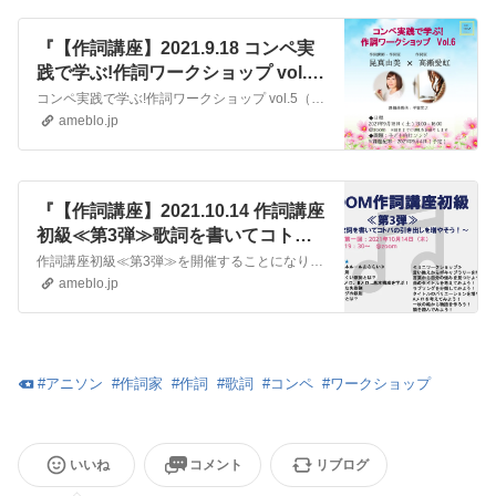
『【作詞講座】2021.9.18 コンペ実
践で学ぶ!作詞ワークショップ vol.6
実施！』
コンペ実践で学ぶ!作詞ワークショップ vol.5（zoom開催） を2021年9月18日に実施します。ゲストは数々のアニソンを手掛ける高瀬愛虹さん！課題曲提供…
ameblo.jp
『【作詞講座】2021.10.14 作詞講座
初級≪第3弾≫歌詞を書いてコトバ
の引き出しを増やそう！』
作詞講座初級≪第3弾≫を開催することになりました。作詞講座初級≪第1弾≫≪第2弾≫にご参加くださった皆様、ありがとうございました！作詞講座初級≪第3弾≫歌詞を…
ameblo.jp
#
アニソン
#
作詞家
#
作詞
#
歌詞
#
コンペ
#
ワークショップ
いいね
コメント
リブログ