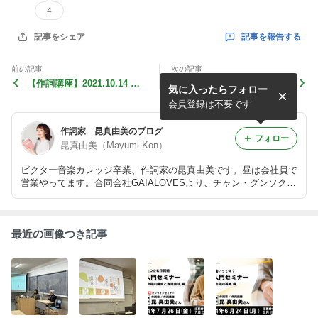
4
記事を報告する
記事をシェア
前の記事
次の記事
【作詞講座】2021.10.14 作
2021.8.28 コンペ実践で学
気に入ったらフォロー
詞講座初級≪第3弾≫歌詞を
ぶ！≪詞先≫作曲ワークショ
書いてコトバの引き出しを増
ップ Vol.1（zoom開催）実
会員登録は不要です
やそう！
施
作詞家 昆真由美のブログ
フォロー
昆真由美（Mayumi Kon）
ビクター音楽カレッジ卒業、作詞家の昆真由美です。昼は会社員で
営業やってます。合同会社GAIALOVESより、チャン・グンソク
「淡い雪のように」でメジャーデビュー。 作詞の授業、ワークシ
ョップ、メディア運用の「LYRICSROOM」展開中！https://www.ly
ricsroom.jp/
最近の画像つき記事