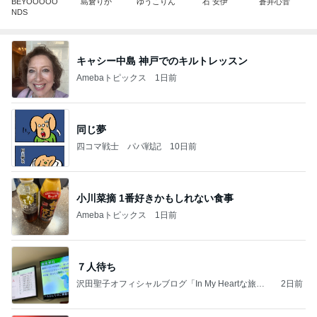
BEYOOOOO
島倉りか
ゆうこりん
石 安伊
蒼井心音
NDS
キャシー中島 神戸でのキルトレッスン
Amebaトピックス
1日前
同じ夢
四コマ戦士 パパ戦記
10日前
小川菜摘 1番好きかもしれない食事
Amebaトピックス
1日前
７人待ち
沢田聖子オフィシャルブログ「In My Heartな旅日
2日前
記」by Ameba