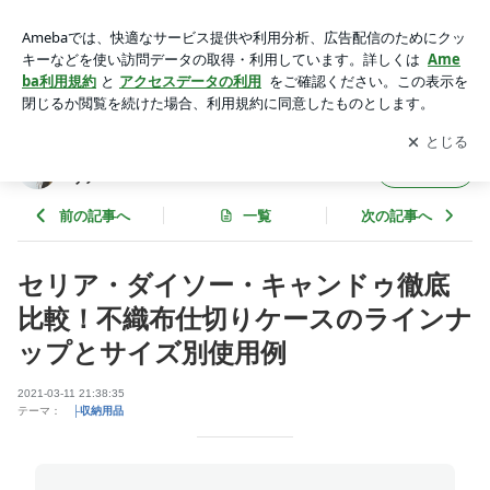
セリア・ダイソー・キャンドゥ徹底比較！不織布仕切りケース
のラインナップとサイズ別使用例 | ワーキングマザー的 整理収
アプリをダウンロードして
ブログの更新通知
を受け取りまし
開く
納 ＆ 北欧インテリア
ょう。
ワーキングマザー的 整理収納 ＆ 北欧インテ
フォロー
リア
前の記事へ
一覧
次の記事へ
セリア・ダイソー・キャンドゥ徹底
比較！不織布仕切りケースのラインナ
ップとサイズ別使用例
2021-03-11 21:38:35
テーマ：
├収納用品