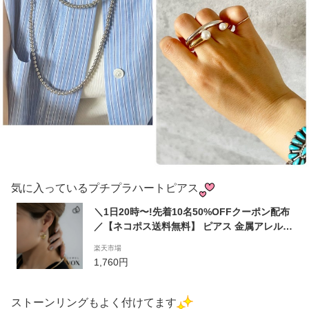
気に入っているプチプラハートピアス
＼1日20時〜!先着10名50%OFFクーポン配布
／【ネコポス送料無料】 ピアス 金属アレルギ
ー ステンレス製 サージカルステンレス SUS3
楽天市場
04 つけっぱなし フープ ハート 2WAY ゴール
1,760円
ド シルバー ピンクゴールド キャッチレス マ
スクにおすすめ フープピアス 結婚式 プレゼ
ント
ストーンリングもよく付けてます