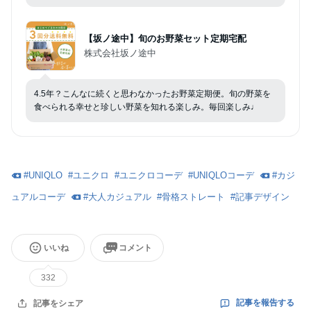
【坂ノ途中】旬のお野菜セット定期宅配
株式会社坂ノ途中
4.5年？こんなに続くと思わなかったお野菜定期便。旬の野菜を
食べられる幸せと珍しい野菜を知れる楽しみ。毎回楽しみ♩
#
UNIQLO
#
ユニクロ
#
ユニクロコーデ
#
UNIQLOコーデ
#
カジ
ュアルコーデ
#
大人カジュアル
#
骨格ストレート
#
記事デザイン
いいね
コメント
332
記事を報告する
記事をシェア