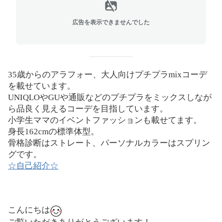
広告を表示できませんでした
35
歳からのアラフォー、大人向けプチプラ
mix
コーデ
を載せています。
UNIQLO
や
GU
や通販などのプチプラをミックスしなが
ら品良く見えるコーデを目指しています。
小学生ママのイベントファッションも載せてます。
身長
162cm
の標準体型。
骨格診断はストレート、パーソナルカラーはスプリン
グです。
☆
自己紹介
☆
こんにちは