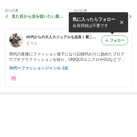
前の記事
次の記事
見た目から涼を狙いたい真夏
結婚15年目の夫婦旅に思う
気に入ったらフォロー
の旅行コーデ／みんなありが
こと
とう！
会員登録は不要です
40代からの大人カジュアルを品良く着こなすファッションブログ
フォロー
えりん
30代の産後にファッション迷子になり記録代わりに始めたブログ
でプチプラファッションを知り、UNIQLOユニクロやGUなどプチ
プラを取り入れるようになりました。40代になった今、大人のプ
30代〜ファッションジャンル 1位
チプラはやりすぎ感なく品良く！を心がけ楽しんでいます。162cm
骨格ストレート&イエベ