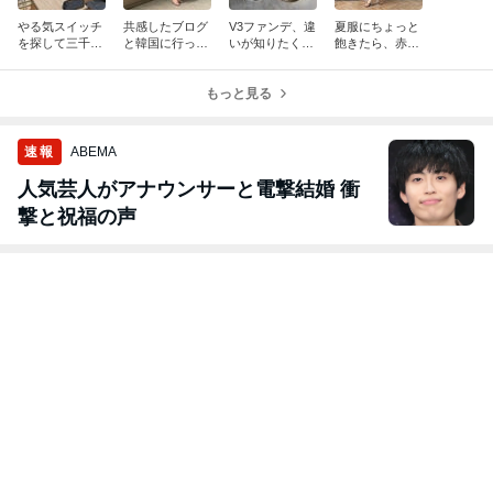
やる気スイッチ
共感したブログ
V3ファンデ、違
夏服にちょっと
を探して三千
と韓国に行った
いが知りたくて
飽きたら、赤！
里。
らやりたいこと
全部買いまし
／罪悪感からの
た。
解放
もっと見る
速報
ABEMA
人気芸人がアナウンサーと電撃結婚 衝
撃と祝福の声