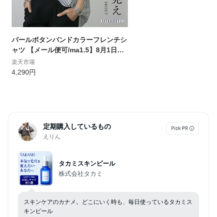
パールボタンバンドカラーフレンチシ
ャツ 【メール便可/ma1.5】8月1日午
前10時再販開始 シャツ バンドカラー
楽天市場
フレンチスリーブ 羽織り パール ハリ
4,290円
抜き襟 無地 ストライプ 夏 大人 30代
40代 レディース
定期購入しているもの
えりん
タカミスキンピール
株式会社タカミ
スキンケアのカナメ。どこにいく時も、毎日使っているタカミス
キンピール