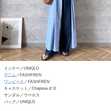
インナー／UNIQLO
デニム
／FASHFREN
ワンピース
／FASHFREN
キャスケット／Chapeau d' O
サンダル／ウーホス
バッグ／UNIQLO