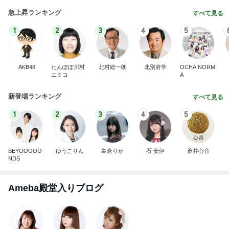
急上昇ランキング
すべて見る
1
2
3
4
5
AKB48
たんぽぽ川村
北村総一朗
北別府学
OCHA NORM
エミコ
A
新登場ランキング
すべて見る
1
2
3
4
5
BEYOOOOO
ゆうこりん
島倉りか
石 安伊
蒼井心音
NDS
Ameba殿堂入りブログ