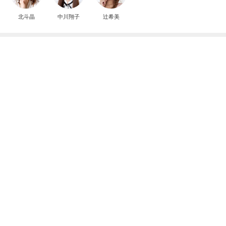
北斗晶
中川翔子
辻希美