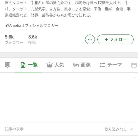
座のタロット・手相占い師の隆之介です。鑑定数は延べ1万5千人以上。 手
相、タロット、九星気学、吉方位、風水による恋愛、不倫、復縁、金運、事
業運鑑定など、財界・芸能界からもお忍びで訪れる。
Amebaオフィシャルブロガー
5.8k
8.6k
フォロー
フォロワー
投稿
一覧
人気
画像
テーマ
記事の表示
絞り込みなし