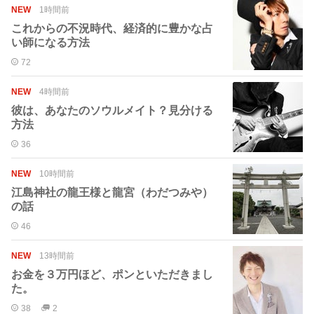
NEW
1時間前
これからの不況時代、経済的に豊かな占
い師になる方法
72
NEW
4時間前
彼は、あなたのソウルメイト？見分ける
方法
36
NEW
10時間前
江島神社の龍王様と龍宮（わだつみや）
の話
46
NEW
13時間前
お金を３万円ほど、ポンといただきまし
た。
38
2