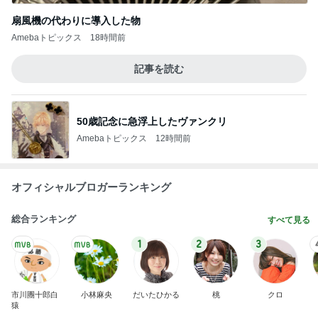
扇風機の代わりに導入した物
Amebaトピックス
18時間前
記事を読む
50歳記念に急浮上したヴァンクリ
Amebaトピックス
12時間前
オフィシャルブロガーランキング
総合ランキング
すべて見る
1
2
3
市川團十郎白
小林麻央
だいたひかる
桃
クロ
猿