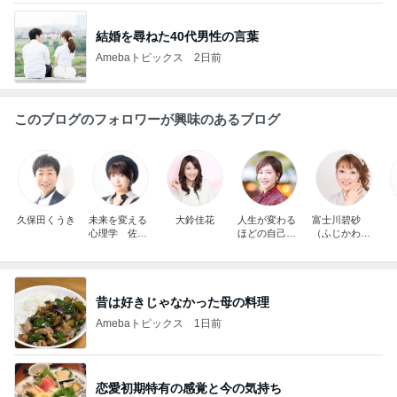
結婚を尋ねた40代男性の言葉
Amebaトピックス
2日前
このブログのフォロワーが興味のあるブログ
久保田くうき
未来を変える
大鈴佳花
人生が変わる
富士川碧砂
心理学 佐藤
ほどの自己理
（ふじかわみ
由美子
解・無意識の
さ）
言語化®｜マ
インドトレー
ナー田中よし
こ
昔は好きじゃなかった母の料理
Amebaトピックス
1日前
恋愛初期特有の感覚と今の気持ち