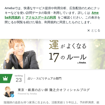
東京・銀座の占い師 隆之介オフィシャルブログ Powered by A
meba
アプリをダウンロードして
ブログの更新通知
を受け取りまし
開く
ょう。
ranking
23
占い・スピリチュアル部門
東京・銀座の占い師 隆之介オフィシャルブログ
Powered by Ameba
陰陽師の血筋を持つ家系に生まれる。活動実績１５年以上。予約即満席、銀