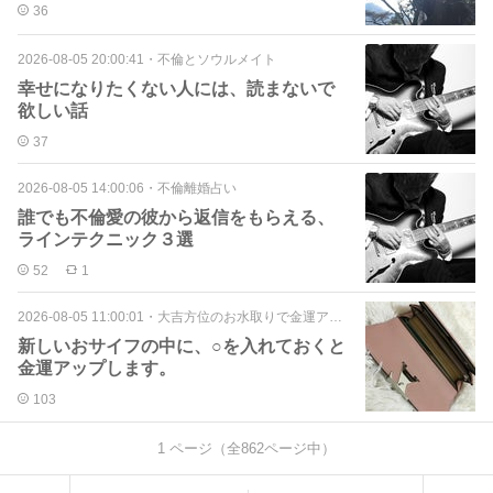
36
2026-08-05 20:00:41
・
不倫とソウルメイト
幸せになりたくない人には、読まないで
欲しい話
37
2026-08-05 14:00:06
・
不倫離婚占い
誰でも不倫愛の彼から返信をもらえる、
ラインテクニック３選
52
1
2026-08-05 11:00:01
・
大吉方位のお水取りで金運アップ
新しいおサイフの中に、○を入れておくと
金運アップします。
103
1
ページ（全
862
ページ中）