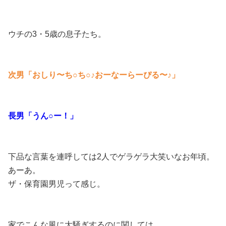
ウチの3・5歳の息子たち。
次男「おしり〜ち○ち○♪おーなーらーぴる〜♪」
長男「うん○ー！」
下品な言葉を連呼しては2人でゲラゲラ大笑いなお年頃。
あーあ。
ザ・保育園男児って感じ。
家でこんな風に大騒ぎするのに関しては、