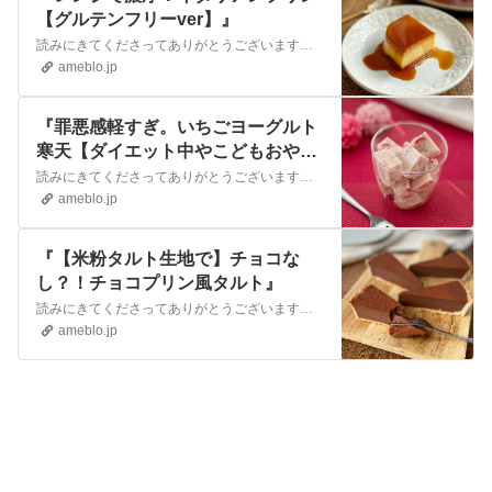
【グルテンフリーver】』
読みにきてくださってありがとうございます！以前も投稿していたイタリアンプリンのレシピ。何度も試作した出来上がった私のお気に入りおやつなのですが、グルテンフリー…
ameblo.jp
『罪悪感軽すぎ。いちごヨーグルト
寒天【ダイエット中やこどもおやつ
に】』
読みにきてくださってありがとうございます！暖かい季節。草花のきれいな季節。そして、虫が増える季節……。お部屋にチラホラとちっちゃなハエが侵入してくるようになり…
ameblo.jp
『【米粉タルト生地で】チョコな
し？！チョコプリン風タルト』
読みにきてくださってありがとうございます！さ。今日から私は仕事で子どもたちも保育園。我が家は平常運転です。GWは皆さま楽しみましたでしょうか？お仕事をされてい…
ameblo.jp