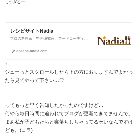
しすぎるー！
レシピサイトNadia
プロの料理家、料理研究家、フードコーディネーターたちのとっておきレシピや料理コラムを毎日お届けしています。時短・簡単・節約レシピから、お弁当や作り置きおかず、おもてなしパーティー料理まで。あらゆるシーンで失敗しない、あなたが作りたいレシピがきっと見つかります。
oceans-nadia.com
↑
シューっとスクロールしたら下の方におりますんでよかっ
たら見てやって下さい…♡
ってもっと早く告知したかったのですけど…！
何やら毎日時間に追われてブログが更新できてませんで。
まあ私が子どもたちと寝落ちしちゃってるせいなんですけ
ども。(コラ)