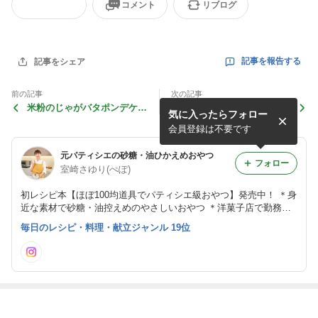
コメント
リブログ
記事を報告する
記事をシェア
前の記事
次の記事
米粉のじゃがバタポンデケー
ザクッほろっもっちり♡米粉
気に入ったらフォロー
ジョ【新じゃがおやつ】＊今
のスコーン【バター不使用】
更ハマったのは…
長男、知育菓子に手を出す
会員登録は不要です
元パティシエの砂糖・油ひかえめおやつ
フォロー
室崎さゆり(ぺぽ)
初レシピ本【ほぼ100均道具でパティシエ級おやつ】発売中！ ＊身
近な素材で砂糖・油控えめのやさしいおやつ ＊洋菓子店で勤務経
験6年‍お手頃材料を化かすプロの工夫 ＊Nadia artist/業務スーパー
毎日のレシピ・料理・献立ジャンル 19位
米粉/二児の母/福岡 レシピ考案・お仕事のご依頼はメッセージまで
最近の画像つき記事