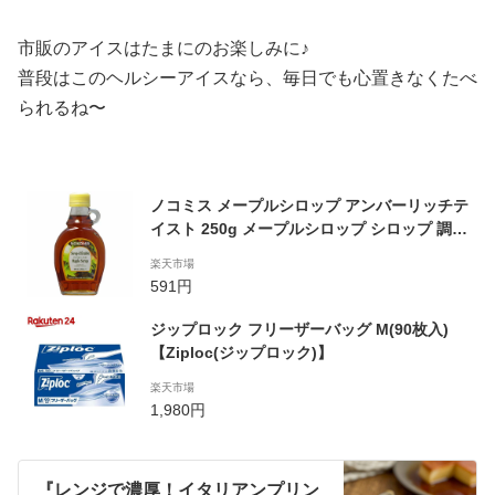
市販のアイスはたまにのお楽しみに♪
普段はこのヘルシーアイスなら、毎日でも心置きなくたべ
られるね〜
ノコミス メープルシロップ アンバーリッチテ
イスト 250g メープルシロップ シロップ 調味
料 シリアル 食品 砂糖 ハチミツ コーヒー シ
楽天市場
ュガー
591円
ジップロック フリーザーバッグ M(90枚入)
【Ziploc(ジップロック)】
楽天市場
1,980円
『レンジで濃厚！イタリアンプリン