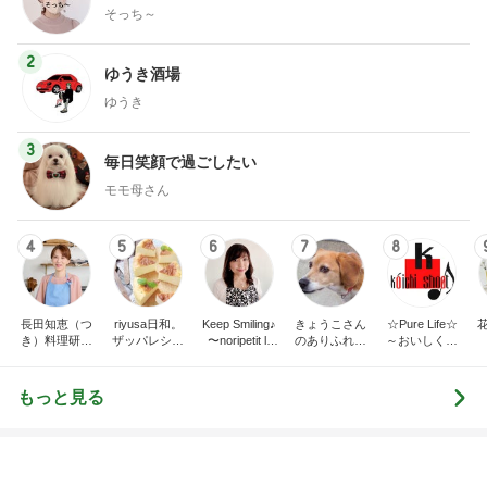
美容
料理
1
1
（旧アカウント）エマ
栄養士ママそっち
ブログ【アラフォー会
簡単美味しいサイ
社売却セカンドライ
献立
エマの日記
そっち～
フ】
2
2
リトルミニマリストの
ゆうき酒場
ビューティコラム The
ゆうき
little minimalist's bea
あねっさ／anessa
uty colum
3
3
美人になれる、たくさ
毎日笑顔で過ごし
んの魔法
モモ母さん
hiromi
ランキングをもっと見る