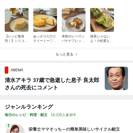
2
ゆうき酒場
ゆうき
3
毎日笑顔で過ごしたい
モモ母さん
4
5
6
7
8
長田知恵（つ
riyusa日和。
Keep Smiling♪
きょうこさん
☆Pure Life☆
き）料理研究
ザッパレシピ
〜noripetit lif
のありふれた
～おいしく、
家「ご飯と可
で褒められお
e〜 おうちご
日常とばーば
楽しく、健康
愛いおやつ、
やつと時々お
はんと日々の
の食堂本日の
に。～
キッチンアイ
かず
事。
メニュー
もっと見る
テム」
トップブロガーランキング