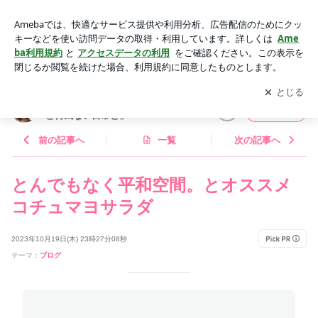
とんでもなく平和空間。とオススメコチュマヨサラダ | AYAオ
フィシャルブログ「AYAの料理と何気ない日常と」Powered b
アプリをダウンロードして
ブログの更新通知
を受け取りまし
開く
y Ameba
ょう。
AYAオフィシャルブログ「AYAの料理
フォロー
と何気ない日常と」
前の記事へ
一覧
次の記事へ
とんでもなく平和空間。とオススメ
コチュマヨサラダ
2023年10月19日(木) 23時27分08秒
テーマ：
ブログ