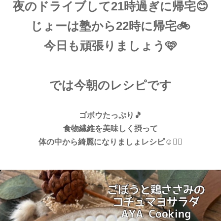
夜のドライブして21時過ぎに帰宅😊
じょーは塾から22時に帰宅🚲
今日も頑張りましょう🩷
では今朝のレシピです
ゴボウたっぷり🎵
食物繊維を美味しく摂って
体の中から綺麗になりましょレシピ☺️❤️‍🔥