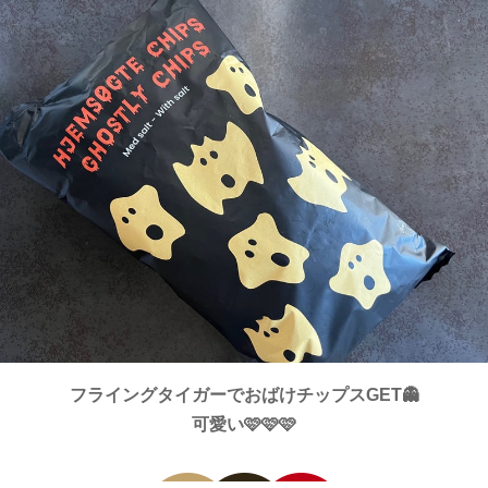
フライングタイガーでおばけチップスGET👻
可愛い🩷🩷🩷