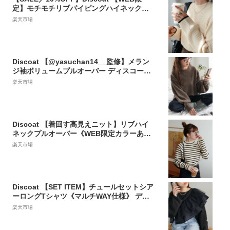
定】モチモチリブパイピングハイネックプ
ルオーバー《新色追加!》 ディスコート ト
楽天市場
ップス ニット ホワイト ベージュ オレンジ
グリーン ブルー ネイビー ピンク レッド ブ
ラウン カーキ グレー ブラック
Discoat 【@yasuchan14__監修】メラン
ジ袖ボリュームプルオーバー ディスコート
トップス ニット ブラウン ホワイト ベージ
楽天市場
ュ グリーン ブルー グレー【送料無料】
Discoat 【着回す高見えニット】リブハイ
ネックプルオーバー《WEB限定カラーあ
り》 ディスコート トップス ニット ホワイ
楽天市場
ト オレンジ グリーン ブラウン ブラック
Discoat 【SET ITEM】チュールセットシア
ーロングTシャツ《マルチWAY仕様》 ディ
スコート トップス カットソー・Tシャツ ブ
楽天市場
ラック ホワイト【送料無料】