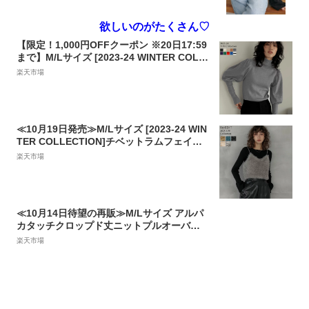
欲しいのがたくさん♡
【限定！1,000円OFFクーポン ※20日17:59
まで】M/Lサイズ [2023-24 WINTER COLL
ECTION]パフショルダー細リブタートルニ
楽天市場
ットトップス レディース 秋 冬 / トップス
ニット ニットトップス カラーニット リブニ
ット タートルネック
≪10月19日発売≫M/Lサイズ [2023-24 WIN
TER COLLECTION]チベットラムフェイク
ファービスチェ レディース 秋 冬 / トップス
楽天市場
キャミソール ビスチェ ファービスチェ フェ
イクファー チベットラム レイヤード [先行
予約受注]
≪10月14日待望の再販≫M/Lサイズ アルパ
カタッチクロップド丈ニットプルオーバー
レディース 秋 冬 / トップス ニット セータ
楽天市場
ー ニットトップス ニットプルオーバー プル
オーバー アルパカタッチ クロップド丈 カラ
ーニット