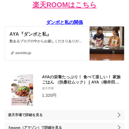
楽天ROOMはこちら
ダンボと私の関係
AYA『ダンボと私』
数あるブログの中からお越しくださりありがとうございます😊レシピブログに参加中♪❤️Instagramもよろしくお願いします❤️Instagramはこちらから…
ameblo.jp
AYAの栄養たっぷり！ 食べて楽しい！ 家族
ごはん （扶桑社ムック） [ AYA（柳井田
文） ]
楽天市場
1,320円
楽天市場
で詳細を見る
Amazon（アマゾン）
で詳細を見る