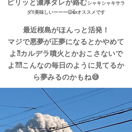
ピリッと濃厚ダレが絡む
シャキシャキサラ
ダ‼︎
美味しいーーー🥴👍
オススメです
最近桜島がほんっと活発！
マジで悪夢が正夢になるとかやめて
よ⁈カルデラ噴火とかおこさないで
よ⁈⁈こんなの毎日のように見てるか
ら夢みるのかもね😅