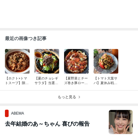
最近の画像つき記事
【ホクト×トマ
【夏のチョレギ
【夏野菜とチー
【トマト大葉サ
トスープ】隙間
サラダ】当選者
ズ巻き豚ロース
バ】夏休み戦争
時間探し！！す
発表♡と桜島ー
グリル】抽選準
とランチと。
みれが作る恐竜
備と手軽に食べ
♡
もっと見る
られるアサイー
ABEMA
去年結婚のあ～ちゃん 喜びの報告