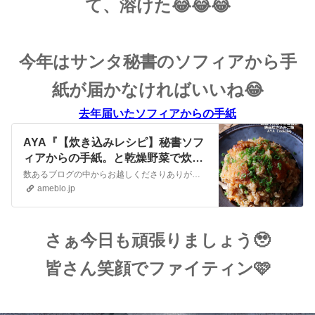
て、溶けた😂😂😂
今年はサンタ秘書のソフィアから手
紙が届かなければいいね😂
去年届いたソフィアからの手紙
AYA『【炊き込みレシピ】秘書ソフ
ィアからの手紙。と乾燥野菜で炊き
込みごはん』
数あるブログの中からお越しくださりありがとうございます😊レシピブログに参加中♪おはようございます😊昨夜は親友達とM1見ながら盛り上がって、今朝はアルゼンチン🇦…
ameblo.jp
さぁ今日も頑張りましょう🥹
皆さん笑顔でファイティン🩷