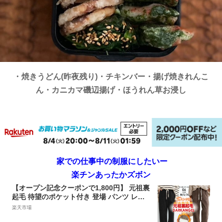
・焼きうどん(昨夜残り)・チキンバー・揚げ焼きれんこ
ん・カニカマ磯辺揚げ・ほうれん草お浸し
家での仕事中の制服にしたいー
楽チンあったかズボン
【オープン記念クーポンで1,800円】 元祖裏
起毛 待望のポケット付き 登場 パンツ レデ
ィース ロング 秋 リブ ワイドパンツ ポケッ
楽天市場
ト付きワンマイルウェア 低身長 高身長 ワイ