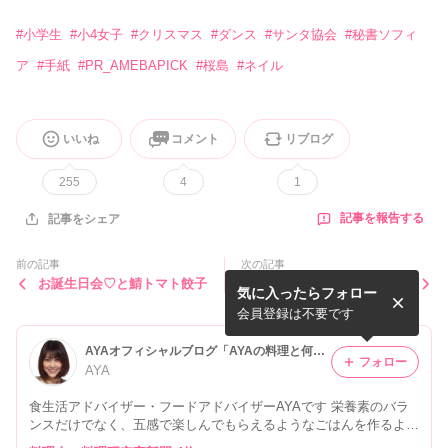
#
小学生
#
小4女子
#
クリスマス
#
ダンス
#
サンタ協会
#
秘書ソフィ
ア
#
手紙
#
PR_AMEBAPICK
#
桜島
#
ネイル
いいね
コメント
リブログ
255
4
1
記事を報告する
記事をシェア
前の記事
次の記事
お誕生日会♡と鯖トマト餃子
約30年。。。とミートソー
気に入ったらフォロー
スアレンジ！
会員登録は不要です
AYAオフィシャルブログ「AYAの料理と何気ない日常と」Powered by Ameba
フォロー
AYA
食生活アドバイザー・フードアドバイザーAYAです 栄養素のバラ
ンスだけでなく、五感で楽しんでもらえるようなごはんを作るよう
にしています。 食を通して、ココロ豊かになりますように