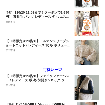
ド ゆったり 大きいサイズ 小さいサイズ 部
屋着 ミンク風【選べる丈・素材イージーワ
イドパンツ】
予約 【10/20 11:59まで！クーポンで1,690
円】 裏起毛 パンツ レディース 冬 ウエスト
ゴム テーパードパンツ リブ ルームウェア
楽天市場
イージーパンツ ジョガーパンツ ストレッチ
テーパード ポケット カジュアル ワンマイル
ウェア【 ふわもち裏起毛テーパード＆ジョ
ガーパンツ 】
【10月限定★P3倍★】ドルマンスリーブシ
ョートニット / レディース 秋 冬 ボリューム
ショートニット ドルマンニット クロップド
楽天市場
ニット カラー ケーブルニット ニット ニッ
ト生地 プルオーバー セレクトモカ selectm
oca
可愛いー♡
【10月限定★P3倍★】フェイクファーベス
ト / レディース 秋 冬 前開き Vネック ジレ
黒 レイヤード オーバーサイズ ベスト ファ
楽天市場
ーベスト セレクトモカ select moca
【SALE／10%OFF】Discoat 【WEB限