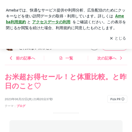
お米超お得セール！と体重比較。と昨日のこと♡ | AYAオフィ
シャルブログ「AYAの料理と何気ない日常と」Powered by Am
アプリをダウンロードして
ブログの更新通知
を受け取りまし
開く
eba
ょう。
AYAオフィシャルブログ「AYAの料理
フォロー
と何気ない日常と」
前の記事へ
一覧
次の記事へ
お米超お得セール！と体重比較。と昨
日のこと♡
2023年06月22日(木) 21時20分37秒
テーマ：
ブログ