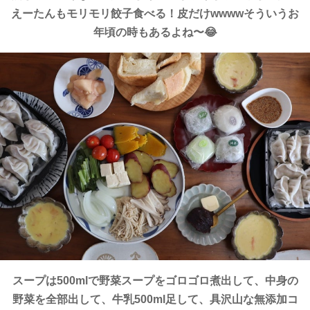
えーたんもモリモリ餃子食べる！皮だけwwwwそういうお
年頃の時もあるよね〜😂
スープは500mlで野菜スープをゴロゴロ煮出して、中身の
野菜を全部出して、牛乳500ml足して、具沢山な無添加コ