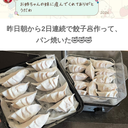
昨日朝から2日連続で餃子🥟作って、
パン焼いた🤣🤣🤣