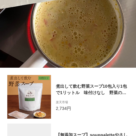
煮出して飲む野菜スープ10包入り1包
で1リットル 味付けなし 野菜のお
茶 国産乾燥野菜 野菜だし
楽天市場
2,734円
【無添加スープ】souppaletteやさし