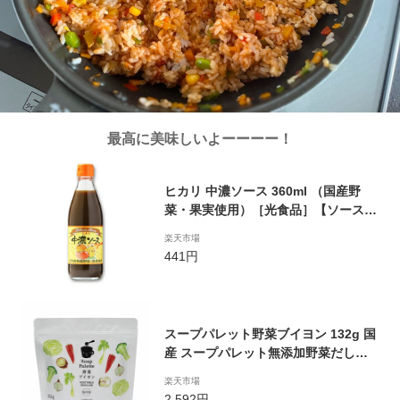
最高に美味しいよーーーー！
ヒカリ 中濃ソース 360ml （国産野
菜・果実使用）［光食品］【ソース
無添加】
楽天市場
441円
スープパレット野菜ブイヨン 132g 国
産 スープパレット無添加野菜だし
【アレルギー対応食品】
楽天市場
2,592円