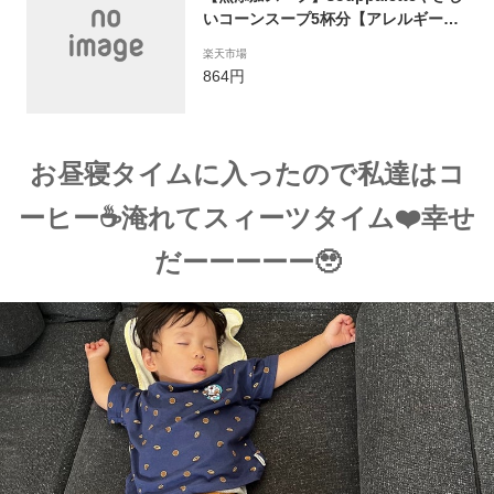
いコーンスープ5杯分【アレルギー対
応食品】やさしいスープ
楽天市場
864円
お昼寝タイムに入ったので私達はコ
ーヒー☕️淹れてスィーツタイム❤️幸せ
だーーーーー🥹