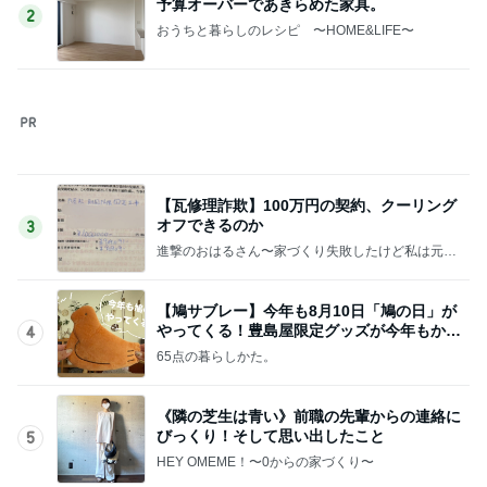
植え替えが成功して喜ぶ平和な人
Amebaトピックス
1日前
同僚の福袋に入っていた羨ましい物
Amebaトピックス
11時間前