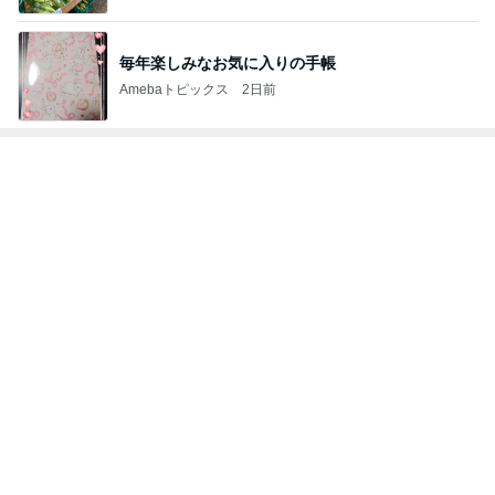
毎年楽しみなお気に入りの手帳
Amebaトピックス
2日前
トップブロガーランキング
ファッション
ペット
1
1
妻です。ママです。女
しろとくろしろ
です。
たまねぎ
eri.
2
2
40代からの大人カジュ
母さんは今日も世
アルを品良く着こなす
やく
ファッションブログ
えりん
藤緒 ミルカ
3
3
銀の滴降る降るまわり
白柴 『きなこ』 
に・・・
楽ブログ
illallan
ひろ☆みき