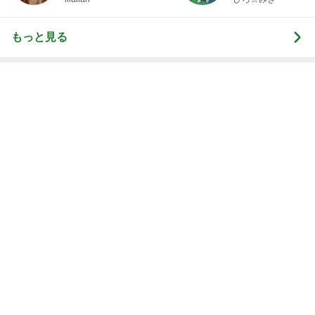
ヒデ 吉野家で紅生姜ガッツリ牛丼
Amebaトピックス
1日前
ひどいメッセージで閉じられた応援
Amebaトピックス
18時間前
記事を読む