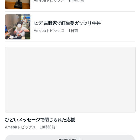
1
2
3
4
5
BEYOOOOO
島倉りか
ゆうこりん
石 安伊
蒼井心音
NDS
芸能人・有名人ブログ TOPへ
レジェンド松下のなんでもプレゼン！
Amebaトピックス
14時間前
パナソニックの補助輪付き自転車
Amebaトピックス
1日前
現地で買ったパサパサ食感のタルト
Amebaトピックス
1日前