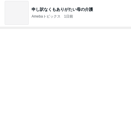
だいた 朝と夜がくっついた毎日
Amebaトピックス
1日前
夫がすべて美味しいと言った晩ごはん
Amebaトピックス
1日前