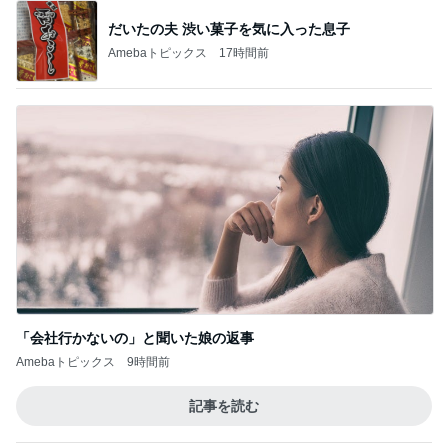
グレードUPしたのに安かった部屋
Amebaトピックス
9時間前
記事を読む
原田龍二 8kmのゴミ拾いウォーキング
Amebaトピックス
2日前
古村比呂 ビールの味でわかる体調
Amebaトピックス
14時間前