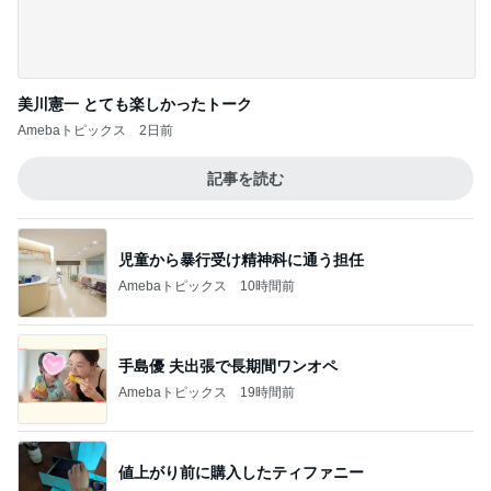
いすぎる♡
65点の暮らしかた。
《隣の芝生は青い》前職の先輩からの連絡に
びっくり！そして思い出したこと
5
HEY OMEME！〜0からの家づくり〜
このジャンルの記事をもっと見る
神がかってる掃除機
Amebaトピックス
14時間前
CHANELかヴァンクリかで迷う心
Amebaトピックス
1日前
超厚切りで甘い新玉ねぎバーガー