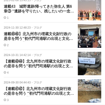
2025-02-08 13:43:15
・
ブログ
連載43 城野遺跡/帰ってきた弥生人 第6
章③ “遺跡を守りたい、残したいの一念
で”
1
2024-11-30 12:48:23
・
ブログ
連載㊺㊻】北九州市の埋蔵文化財行政の
是非を問う“初代門司港駅の出現と文化財
行政のあり様５､６
2
2024-10-31 14:42:14
・
ブログ
【連載㊸㊹】北九州市の埋蔵文化財行政
の是非を問う“初代門司港駅の出現と文化
財行政のあり様３､４
4
2024-09-30 04:44:43
・
ブログ
【連載㊶㊷】北九州市の埋蔵文化財行政
の是非を問う “初代門司港駅の出現と文化
財行政のあり様１､２
3