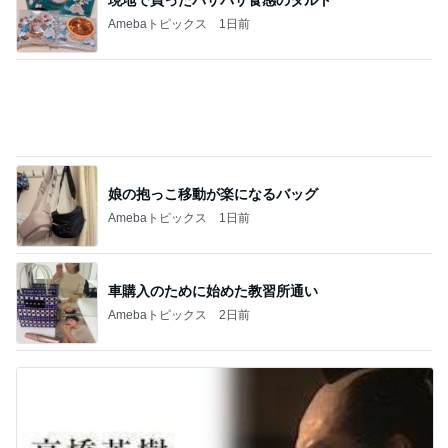
児童から暴行受け精神科に通う担任
Amebaトピックス
10時間前
手島優 夫出張で長期間ワンオペ
Amebaトピックス
19時間前
値上がり前に購入したティファニー
Amebaトピックス
18時間前
3軒はしごした大満足な誕生日
Amebaトピックス
1日前