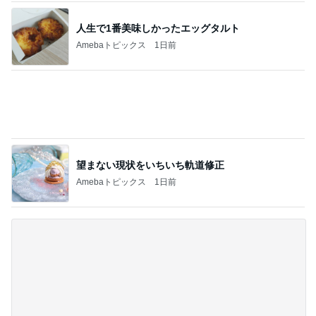
《閲覧注意！》蛇口一体型の浄水器をつけた
結果。
1
おうちと暮らしのレシピ 〜HOME&LIFE〜
予算オーバーであきらめた家具。
2
おうちと暮らしのレシピ 〜HOME&LIFE〜
【瓦修理詐欺】100万円の契約、クーリング
オフできるのか
3
進撃のおはるさん〜家づくり失敗したけど私は元気
です〜
【鳩サブレー】今年も8月10日「鳩の日」が
やってくる！豊島屋限定グッズが今年もかわ
4