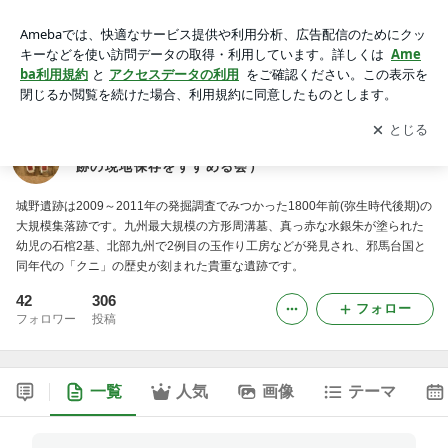
城野遺跡の会（旧 城野遺跡公園を実現する会・城野遺跡の現
地保存をすすめる会）
アプリをダウンロードして
ブログの更新通知
を受け取りまし
開く
ょう。
城野遺跡の会（旧 城野遺跡公園を実現する会・城野遺
跡の現地保存をすすめる会）
城野遺跡は2009～2011年の発掘調査でみつかった1800年前(弥生時代後期)の
大規模集落跡です。九州最大規模の方形周溝墓、真っ赤な水銀朱が塗られた
幼児の石棺2基、北部九州で2例目の玉作り工房などが発見され、邪馬台国と
同年代の「クニ」の歴史が刻まれた貴重な遺跡です。
42
306
フォロー
フォロワー
投稿
一覧
人気
画像
テーマ