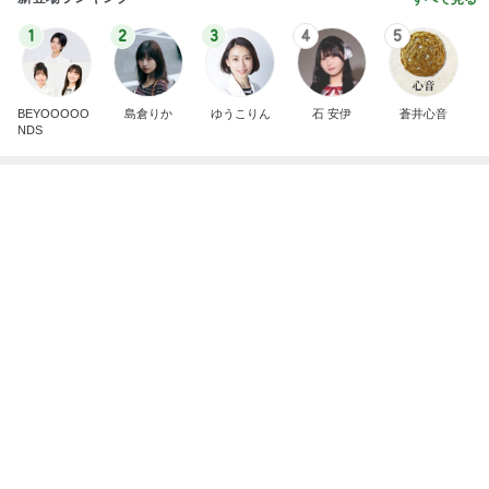
高橋英樹 蓼科の心地よい山の風
Amebaトピックス
2日前
記事を読む
のこぎりで左手を切った災害発生
Amebaトピックス
1日前
これから行ってくる胃カメラ検査
Amebaトピックス
21時間前
人生で1番美味しかったエッグタルト
Amebaトピックス
1日前