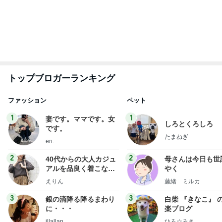
もっと見る
毎日ひと苦労な息子の漢字の練習
Amebaトピックス
1日前
揚げないから簡単なデリ風サラダ
Amebaトピックス
15時間前
家事に追われる友人の溜まった想い
Amebaトピックス
2日前
神がかってる掃除機
Amebaトピックス
14時間前