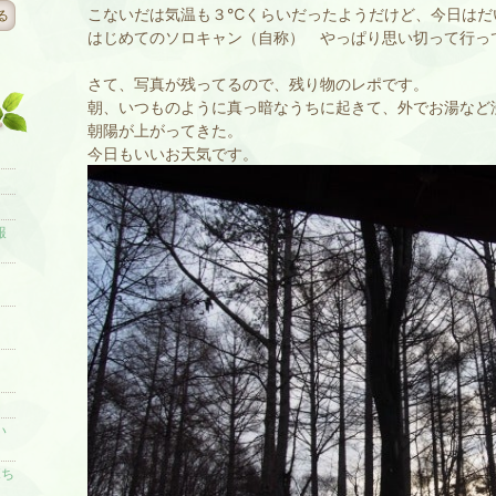
こないだは気温も３℃くらいだったようだけど、今日はだ
る
はじめてのソロキャン（自称） やっぱり思い切って行っ
さて、写真が残ってるので、残り物のレポです。
朝、いつものように真っ暗なうちに起きて、外でお湯など
朝陽が上がってきた。
今日もいいお天気です。
報
い
ボち