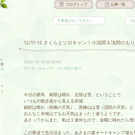
ブログトップ
記事一覧
寒波がやってきた！ …
12
12/11-12 さくらとソロキャン！小浅間＆浅間の
ー
2020-12-15 23:30:05
得意
テーマ：
キャンプ・バンガロー泊
見る
↑
ラ
↑
ン
今日の群馬 南部は晴れ 北部は雪、ということで
ラ
キ
ン
いつもの散歩道から見える赤城
ン
キ
グ
鍋割は晴れ（前橋の天気）、黒檜山は雪（沼田の天気）と
ン
上
グ
おんなじ赤城山でもお天気はまったく違うようです。
昇
上
あさってからまた、私は２連休なので、金曜に晴れたら雪
昇
この寒波で先日泊まった、あさまの森オートキャンプ場も