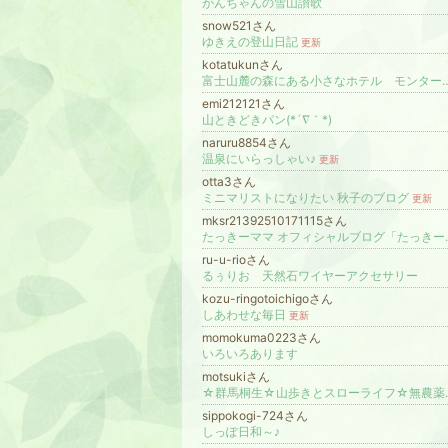
がんちゃんの雪山讃歌
snow521さん
ゆきえの登山日記
更新
kotatukunさん
富士山麓の森にある小さなホテル モンターニ
emi212121さん
山ときどきパン(*´∇｀*)
naruru8854さん
温泉にいらっしゃい♪
更新
otta3さん
ミニマリストになりたい 秋子のブログ
更新
mksr21392510171115さん
たっきーママ オフィシャルブログ
ru-u-rioさん
るぅりお 天然石ワイヤーアクセサリー
kozu-ringotoichigoさん
しあわせな毎日
更新
momokuma0223さん
いろいろあります
motsukiさん
☆群馬桐生☆
sippokogi-724さん
しっぽ日和～♪