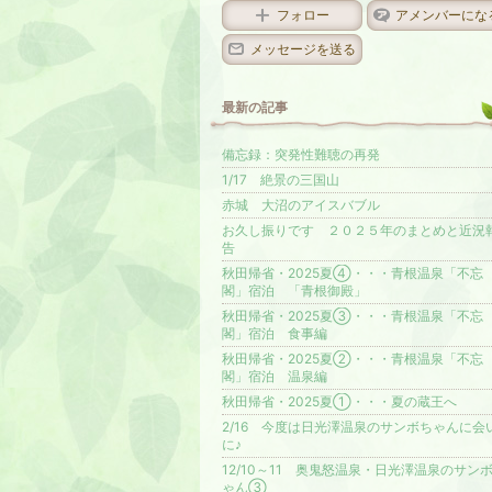
フォロー
アメンバーにな
メッセージを送る
最新の記事
備忘録：突発性難聴の再発
1/17 絶景の三国山
赤城 大沼のアイスバブル
お久し振りです ２０２５年のまとめと近況
告
秋田帰省・2025夏④・・・青根温泉「不忘
閣」宿泊 「青根御殿」
秋田帰省・2025夏③・・・青根温泉「不忘
閣」宿泊 食事編
秋田帰省・2025夏②・・・青根温泉「不忘
閣」宿泊 温泉編
秋田帰省・2025夏①・・・夏の蔵王へ
2/16 今度は日光澤温泉のサンボちゃんに会
に♪
12/10～11 奥鬼怒温泉・日光澤温泉のサン
ゃん③