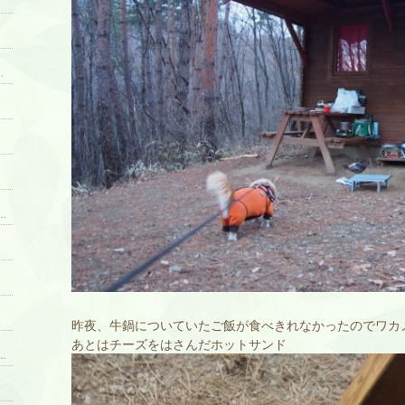
ャ おでんとおいも看板犬への道
更新
「たっきーママ@Happy kitchen」Powered by Ameba
昨夜、牛鍋についていたご飯が食べきれなかったのでワカ
あとはチーズをはさんだホットサンド
山歩きとスローライフ☆無農薬菜園