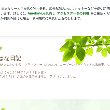
0万の輝き
芸能人ブログ
人気ブログ
新規登録
ログ
ャンプ場④ | はなはな日記
はな日記
歩きとにわいじり、フラッフィー（ふわふわ）コーギーの「さくら」との出来事、な
さくらは2024年５月１８日お空へ
年１２月３１日 介護のお仕事を退職し、フリーになりました