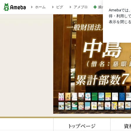
ホーム
ピグ
アメブロ
娘がニッコニコだっ
中島輝 おススメ本 ： 生命に刻まれし愛のかたみ | 自己肯定感の第一