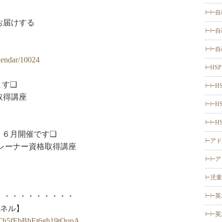
⊢⊢自
お届けする
⊢⊢自
⊢⊢自
alendar/10024
⊢HSP
ます❑
⊢⊢H
取得講座
⊢⊢H
⊢⊢H
 ６月開催です❑
⊢アド
レーナー資格取得講座
⊢⊢ア
⊢児童
・・・・・・・・・・
⊢⊢英
ンネル】
⊢⊢英
IHCh5fEbBhEt6gh19tOupA