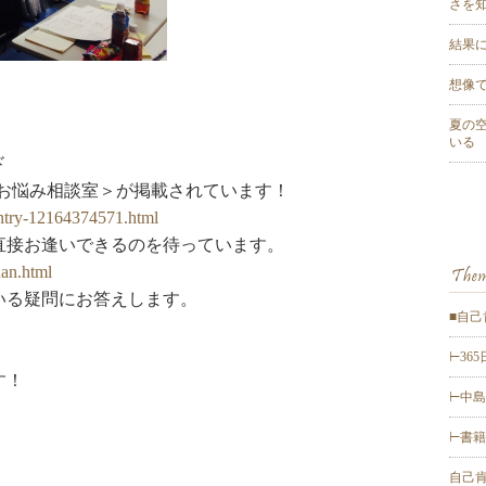
さを
結果
想像
夏の
いる
ド
のお悩み相談室＞が掲載されています！
/entry-12164374571.html
直接お逢いできるのを待っています。
dan.html
いる疑問にお答えします。
■自己
⊢36
す！
⊢中島輝
⊢書籍 (
自己肯