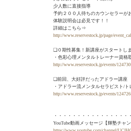
少人数に直接指導
予約２００人待ちのカウンセラーが
体験説明会は必見です！！
詳細はこちら⇒
http://www.reservestock.jp/page/event_c
❑０期性募集！新講座がスタートし
・色彩心理メンタルトレーナー資格
http://www.reservestock.jp/events/124730
❑前回、大好評だったアドラー講座
・アドラー流メンタルセラピスト/ト
http://www.reservestock.jp/events/124726
・・・・・・・・・・・・・・・・
YouTube動画メッセージ【輝塾チャ
https://www.youtube.com/channel/UC