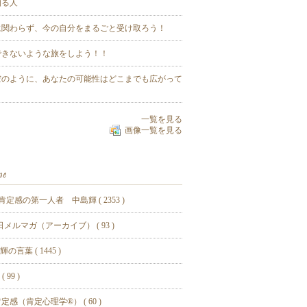
知る人
に関わらず、今の自分をまるごと受け取ろう！
できないような旅をしよう！！
空のように、あなたの可能性はどこまでも広がって
一覧を見る
画像一覧を見る
肯定感の第一人者 中島輝 ( 2353 )
5日メルマガ（アーカイブ） ( 93 )
の言葉 ( 1445 )
 99 )
定感（肯定心理学®️） ( 60 )