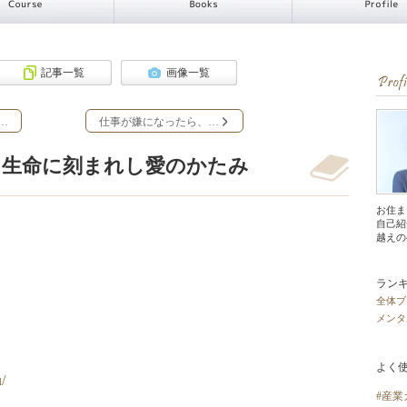
記事一覧
画像一覧
…
仕事が嫌になったら、…
 生命に刻まれし愛のかたみ
お住ま
自己紹
越えの
ラン
全体ブ
メンタ
よく
/
#産業