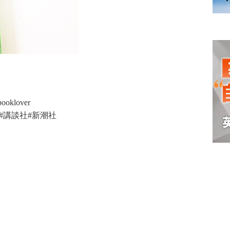
oklover
books#講談社#新潮社
本