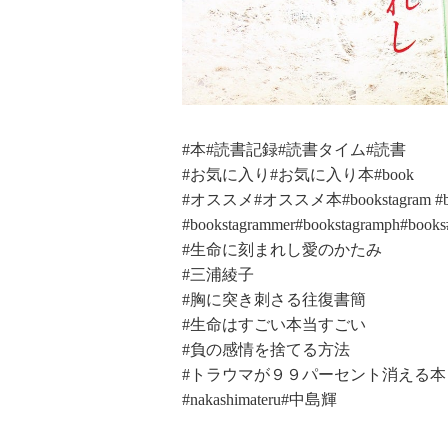
#本#読書記録#読書タイム#読書
#お気に入り#お気に入り本#book
#オススメ#オススメ本#bookstagram #bo
#bookstagrammer#bookstagramph#
#生命に刻まれし愛のかたみ
#三浦綾子
#胸に突き刺さる往復書簡
#生命はすごい本当すごい
#負の感情を捨てる方法
#トラウマが９９パーセント消える
#nakashimateru#中島輝