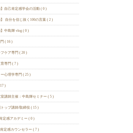
】自己肯定感学会の活動 ( 0 )
】 自分を信じ抜く100の言葉 ( 2 )
中島輝 vlog ( 0 )
 ( 16 )
ケア専門 ( 20 )
専門 ( 7 )
ー心理学専門 ( 25 )
17 )
室講師主催：中島輝セミナー ( 5 )
トップ講師/取締役 ( 15 )
肯定感アカデミー ( 0 )
肯定感カウンセラー ( 7 )