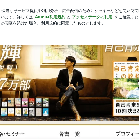
新規登録
ロ
た素敵な展示
芸能人ブログ
人気ブログ
人者中島輝 Official Blog