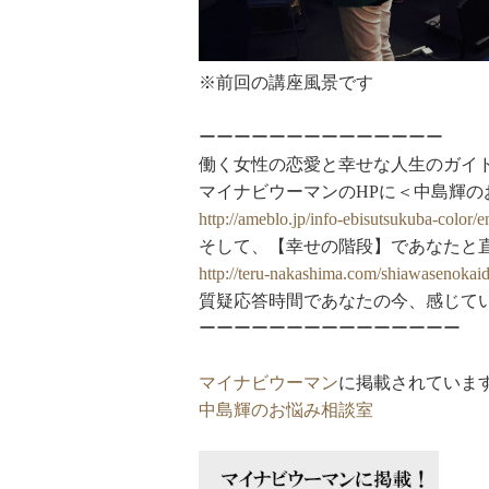
※前回の講座風景です
ーーーーーーーーーーーーーー
働く女性の恋愛と幸せな人生のガイ
マイナビウーマンのHPに＜中島輝
http://ameblo.jp/info-ebisutsukuba-color
そして、【幸せの階段】であなたと
http://teru-nakashima.com/shiawasenokai
質疑応答時間であなたの今、感じて
ーーーーーーーーーーーーーーー
マイナビウーマン
に掲載されていま
中島輝のお悩み相談室