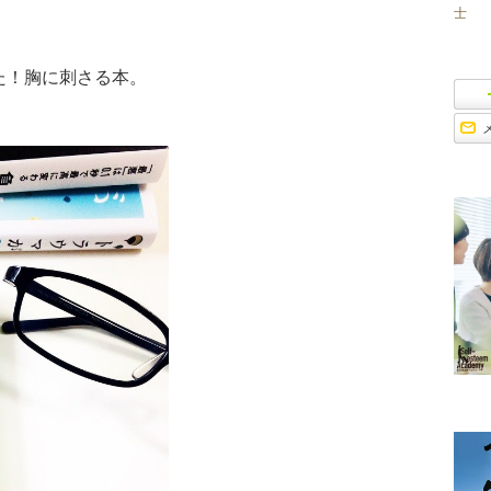
士
た！胸に刺さる本。