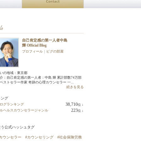
自己肯定感の第一人者中島
輝 Official Blog
プロフィール
｜
ピグの部屋
いの地域：
東京都
介：自己肯定感の第一人者：中島 輝 累計部数74万部
ベストセラー作家 奇跡の心理カウンセラー 一...
続きを見る
キング
38,710
ログランキング
位
↓
ラ
223
ルヘルスカウンセラージャンル
位
↓
ン
ラ
キ
ン
ン
キ
グ
使う公式ハッシュタグ
ン
下
グ
降
下
カウンセラー
#カウンセリング
#社会保険労務
降