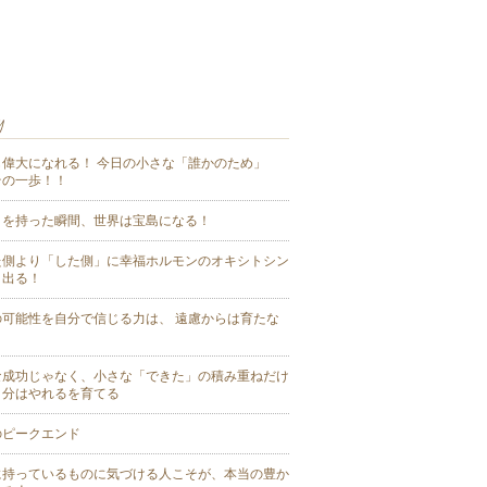
も偉大になれる！ 今日の小さな「誰かのため」
その一歩！！
目を持った瞬間、世界は宝島になる！
た側より「した側」に幸福ホルモンのオキシトシン
く出る！
の可能性を自分で信じる力は、 遠慮からは育たな
な成功じゃなく、小さな「できた」の積み重ねだけ
自分はやれるを育てる
のピークエンド
に持っているものに気づける人こそが、本当の豊か