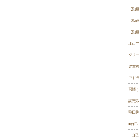
【動画
【動画
【動画】
HSP専門
グリーフ
児童教育
アドラ
習慣 ( 
認定教
飛田剛
■自己
⊢自己