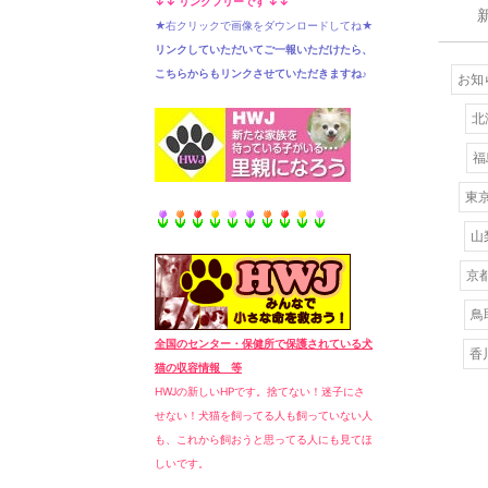
↓↓ リンクフリーです ↓↓
★右クリックで画像をダウンロードしてね★
リンクしていただいてご一報いただけたら、
こちらからもリンクさせていただきますね♪
お知
北
福
東京
山
京都
鳥
全国のセンター・保健所で保護されている犬
香川
猫の収容情報 等
HWJの新しいHPです。捨てない！迷子にさ
せない！犬猫を飼ってる人も飼っていない人
も、これから飼おうと思ってる人にも見てほ
しいです。