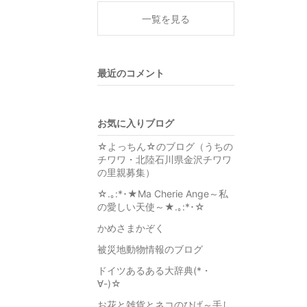
一覧を見る
最近のコメント
お気に入りブログ
☆よっちん☆のブログ（うちの
チワワ・北陸石川県金沢チワワ
の里親募集）
☆.｡:*･★Ma Cherie Ange～私
の愛しい天使～★.｡:*･☆
かめさまかぞく
被災地動物情報のブログ
ドイツあるある大辞典(*・
∀-)☆
お花と雑貨とネコのひげ～手し