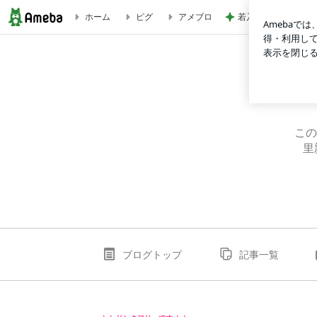
若乃花 日光浴して
ホーム
ピグ
アメブロ
ブログ｜ＨＷＪ☆里親になろう
この
里
ブログトップ
記事一覧