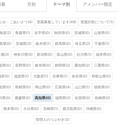
新着
月別
テーマ別
アメンバー限定
らせ・ごあいさつ(4)
里親募集しています(48)
里親詐欺について(1)
海道(2)
青森県(1)
岩手県(0)
秋田県(0)
宮城県(0)
山形県(0)
島県(0)
茨城県(3)
栃木県(1)
群馬県(0)
埼玉県(2)
千葉県(1)
都(3)
神奈川県(5)
新潟県(0)
富山県(0)
石川県(1)
福井県(0)
梨県(0)
長野県(0)
岐阜県(0)
静岡県(2)
愛知県(2)
三重県(0)
府(0)
滋賀県(1)
大阪府(1)
兵庫県(1)
奈良県(0)
和歌山県(0)
取県(0)
島根県(0)
岡山県(0)
広島県(4)
山口県(1)
徳島県(0)
県(0)
愛媛県(0)
高知県(0)
福岡県(2)
佐賀県(0)
長崎県(0)
熊本県(0)
大分県(0)
宮崎県(1)
鹿児島県(0)
沖縄県(0)
管理人のつぶやき(3)