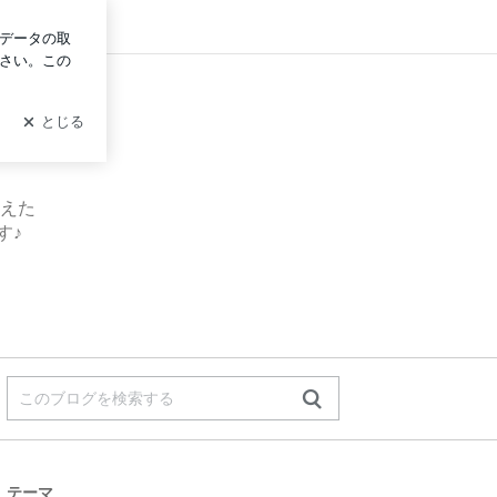
グイン
えた
す♪
テーマ