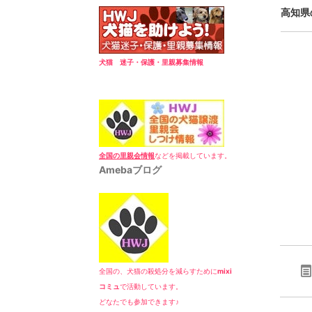
高知県
犬猫 迷子・保護・里親募集情報
全国の里親会情報
などを掲載しています。
Amebaブログ
全国の、犬猫の殺処分を減らすために
mixi
コミュ
で活動しています。
どなたでも参加できます♪