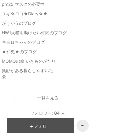
pm25 マスクの必要性
ユキ☆ロコ★Diary☆★
がうがうのブログ
HWJ犬猫を助けたい仲間のブログ
キョロちゃんのブログ
★和史★のブログ
MOMOの森 いきものがたり
笑顔がある暮らしやすい社
会
一覧を見る
フォロワー:
84
人
フォロー