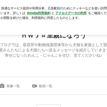
いた後ろの帽子
芸能人ブログ
人気ブログ
新規登録
ロ
ＨＷＪ☆里親になろう
ブログでは、収容所や動物保護団体等から犬猫を家族として迎
親さんたちによる犬猫たちへ送るメッセージを紹介していきま
幸せになったわんこ・にゃんこをぜひ、見てくださいね♪
画像一覧
動画一覧