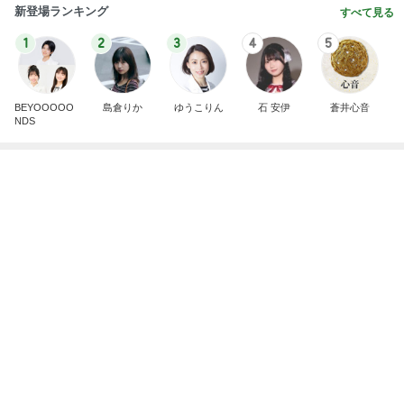
新登場ランキング
すべて見る
1
2
3
4
5
BEYOOOOO
島倉りか
ゆうこりん
石 安伊
蒼井心音
NDS