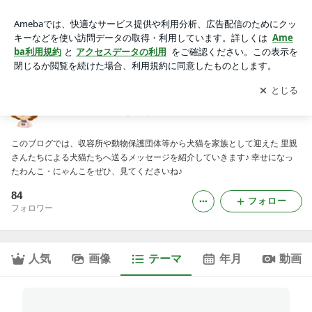
愛媛県｜ＨＷＪ☆里親になろう
アプリをダウンロードして
ブログの更新通知
を受け取りまし
開く
ょう。
ＨＷＪ☆里親になろう
このブログでは、収容所や動物保護団体等から犬猫を家族として迎えた 里親
さんたちによる犬猫たちへ送るメッセージを紹介していきます♪ 幸せになっ
たわんこ・にゃんこをぜひ、見てくださいね♪
84
フォロー
フォロワー
人気
画像
テーマ
年月
動画