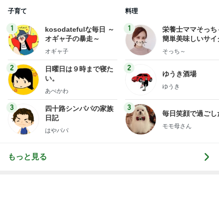
子育て
料理
1
1
kosodatefulな毎日 ～
栄養士ママそっち
オギャ子の暴走～
簡単美味しいサイ
献立
オギャ子
そっち～
2
2
日曜日は９時まで寝た
ゆうき酒場
い。
ゆうき
あべかわ
3
3
四十路シンパパの家族
毎日笑顔で過ごし
日記
モモ母さん
はやパパ
もっと見る