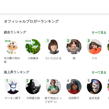
オフィシャルブロガーランキング
総合ランキング
すべて見る
1
2
3
市川團十郎白
小林麻央
だいたひかる
桃
クロ
猿
急上昇ランキング
すべて見る
1
2
3
4
5
デーモン閣下
片岡愛之助
林下清志(ビッ
沢田聖子
金沢克彦
グダディ)