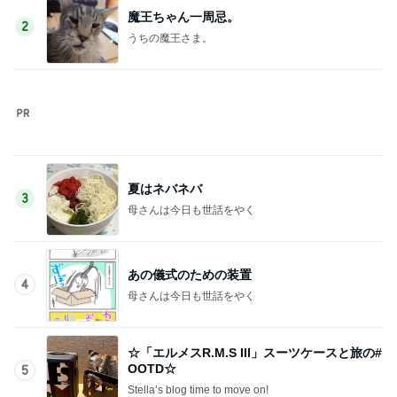
魔王ちゃん一周忌。
2
うちの魔王さま。
夏はネバネバ
3
母さんは今日も世話をやく
あの儀式のための装置
4
母さんは今日も世話をやく
☆「エルメスR.M.S III」スーツケースと旅の#
OOTD☆
5
Stella’s blog time to move on!