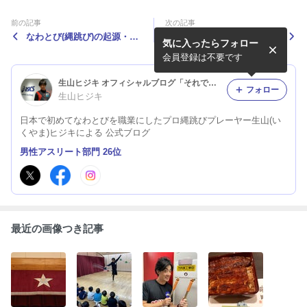
前の記事
次の記事
なわとび(縄跳び)の起源・歴
なわとびの絵本の紹介パート
気に入ったらフォロー
史パート5
②
会員登録は不要です
生山ヒジキ オフィシャルブログ「それでは みなさん さよう縄」Powered by Ameba
フォロー
生山ヒジキ
日本で初めてなわとびを職業にしたプロ縄跳びプレーヤー生山(い
くやま)ヒジキによる 公式ブログ
男性アスリート部門 26位
最近の画像つき記事