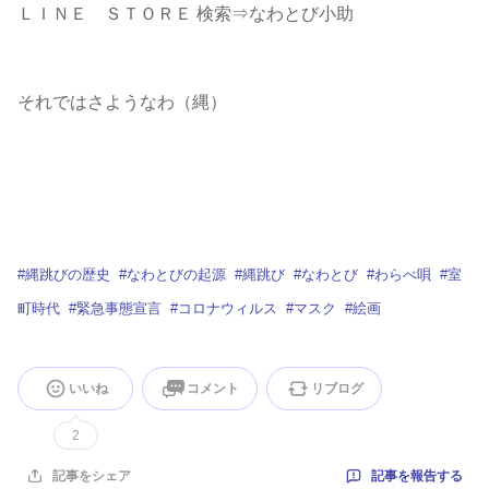
ＬＩＮＥ ＳＴＯＲＥ 検索⇒なわとび小助
それではさようなわ（縄）
#
縄跳びの歴史
#
なわとびの起源
#
縄跳び
#
なわとび
#
わらべ唄
#
室
町時代
#
緊急事態宣言
#
コロナウィルス
#
マスク
#
絵画
いいね
コメント
リブログ
2
記事を報告する
記事をシェア