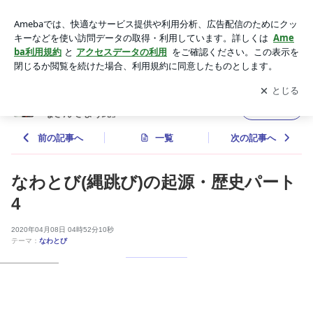
縄跳びの歴史、どこから来た？日本のわらべ唄に隠されたルー
ツ | 生山ヒジキ オフィシャルブログ「それでは みなさん さよ
アプリをダウンロードして
ブログの更新通知
を受け取りまし
開く
う縄」Powered by Ameba
ょう。
生山ヒジキ オフィシャルブログ「それでは み
フォロー
なさん さよう縄」
前の記事へ
一覧
次の記事へ
なわとび(縄跳び)の起源・歴史パート
4
2020年04月08日 04時52分10秒
テーマ：
なわとび