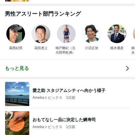
男性アスリート部門ランキング
葛西紀明
花田虎上
鳴戸勝紀（元
小沼正弥
植木通彦
錦
大関琴欧洲）
水
もっと見る
愛之助 スタジアムシティへ向かう様子
Amebaトピックス
1日前
おもてなし一品に決定した鱒寿司
Amebaトピックス
1日前