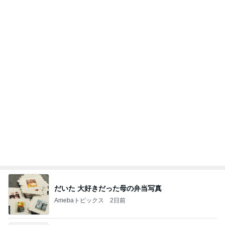
長引く咳で勧められたCT検査
Amebaトピックス
1日前
ラーメン二郎 新潟店【新潟市中央区】ラーメン小
つけメン変更 ツルパツ麺が旨い新潟二郎のつけ麺
主に新潟グルメとラーメン食べ歩きのよしなしご
14日前
と
解雇され謝罪なくヘラヘラな上司
Amebaトピックス
19時間前
良心的な事業所ほど経営は苦しく、障害ある子の居
場所「放課後デイサービス」で深刻化する理念と現
実の
立石美津子オフィシャルブログ「テキトー母さんの
1日前
すすめ」Powered by Ameba
アグネス 2サイトで行った生配信
Amebaトピックス
1日前