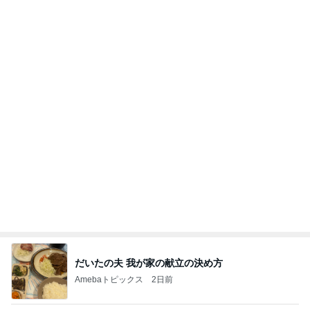
(長期保存カレーライスセット)
たかたんのコストコ通への道
7日前
ピンとこないオータムグッズの発売
Amebaトピックス
1日前
力強いジャンプをまるで天上の美しさのように軽や
かに着氷その芸術性によって心奪われる魔法を織り
なす
フィギュアスケート応援（くまはともだち）
1日前
日本のカフェで感激したパフェ
Amebaトピックス
1日前
義母は観念した？
トンデモ義母ンヌからのストレスがヤバい。
2日前