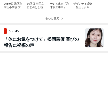
963校目 港区立
30園目 港区立
テレビ東京「乃
ザザシティ浜松
南山小学校 プロ
にじのはし幼稚
木坂工事中」な
「生山ヒジキの
縄跳びプレーヤ
園 生山ヒジキの
わとび小助 大縄
縄跳びパフォー
ー生山ヒジキの
縄跳びパフォー
跳び出動！
マンスショー＆
出張縄跳び教室
マンス＆縄跳び
もっと見る
縄跳び教室」
（東京都）2023
教室 2023/11
（静岡県）202
3/11/4
ABEMA
「体にお気をつけて」松岡茉優 喜びの
報告に祝福の声