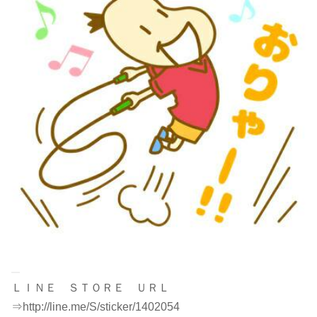
ＬＩＮＥ ＳＴＯＲＥ ＵＲＬ
⇒http://line.me/S/sticker/1402054