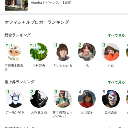
Amebaトピックス
1日前
オフィシャルブロガーランキング
総合ランキング
すべて見る
1
2
3
市川團十郎白
小林麻央
だいたひかる
桃
クロ
猿
急上昇ランキング
すべて見る
1
2
3
4
5
デーモン閣下
片岡愛之助
林下清志(ビッ
沢田聖子
金沢克彦
グダディ)