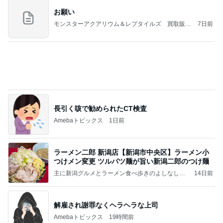
NISA①(;'∀')
パラスジュエリー（白美女神宝珠）の夢の記録
14日前
（続編）