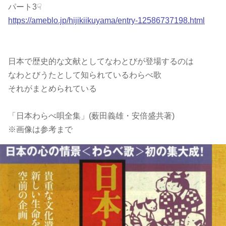
パート3☟
https://ameblo.jp/hijikiikuyama/entry-12586737198.html
日本で歴史的な文献としてなわとびが登場するのは
なわとびうたとして知られているわらべ歌
それがまとめられている
「日本わらべ唄全集」(薮田義雄・安倍盛共著)
※画像は参考まで