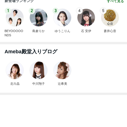
新登場ランキング
すべて見る
1
2
3
4
5
BEYOOOOO
島倉りか
ゆうこりん
石 安伊
蒼井心音
NDS
Ameba殿堂入りブログ
北斗晶
中川翔子
辻希美
だいたの夫 我が家の献立の決め方
Amebaトピックス
2日前