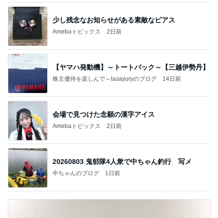
少し残念なお知らせがある素敵なピアス
Amebaトピックス
2日前
【ヤマハ発動機】～トートバック～【三越伊勢丹】
株主優待を楽しんで～tasayuryのブログ
14日前
会場で見つけた念願の漢字アイス
Amebaトピックス
2日前
20260803 鬼郁隊4人衆で中ちゃん釣行 写メ
中ちゃんのブログ
1日前