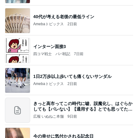
40代が考える老後の最低ライン
Amebaトピックス
2日前
インターン面接3
四コマ戦士 パパ戦記
7日前
1日2万歩以上歩いても痛くないサンダル
Amebaトピックス
2日前
きっと高市ってこの時代に嘘、誤魔化し、はぐらか
しても【バレない】【通用する】とでも思ってたん
だろ
広報 いぬねこ本舗
9日前
今の幸せに気付かされる記念日