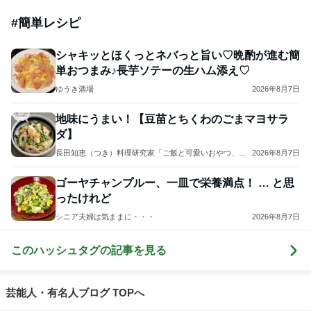
#
簡単レシピ
シャキッとほくっとネバっと旨い♡晩酌が進む簡
単おつまみ♪長芋ソテーの生ハム添え♡
ゆうき酒場
2026年8月7日
地味にうまい！【豆苗とちくわのごまマヨサラ
ダ】
長田知恵（つき）料理研究家「ご飯と可愛いおやつ、キ
2026年8月7日
ッチンアイテム」
ゴーヤチャンプルー、一皿で栄養満点！ … と思
ったけれど
シニア夫婦は気ままに・・・
2026年8月7日
このハッシュタグの記事を見る
芸能人・有名人ブログ TOPへ