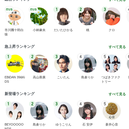
1
2
3
市川團十郎白
小林麻央
だいたひかる
桃
クロ
猿
急上昇ランキング
すべて見る
1
2
3
4
5
EBiDAN 39&Ki
高山善廣
こいたん
島倉りか
つばきファク
DS
トリー
新登場ランキング
すべて見る
1
2
3
4
5
BEYOOOOO
島倉りか
ゆうこりん
石 安伊
蒼井心音
NDS