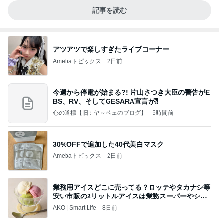
記事を読む
アツアツで楽しすぎたライブコーナー
Amebaトピックス
2日前
今週から停電が始まる?! 片山さつき大臣の警告がE
BS、RV、そしてGESARA宣言が⁈
心の道標【旧：ヤ～ベェのブログ】
6時間前
30%OFFで追加した40代美白マスク
Amebaトピックス
2日前
業務用アイスどこに売ってる？ロッテやタカナシ等
安い市販の2リットルアイスは業務スーパーやシャ
トレ
AKO | Smart Life
8日前