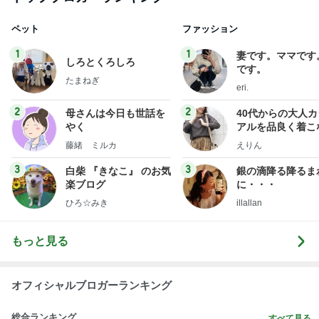
ペット
ファッション
1
1
妻です。ママです
しろとくろしろ
です。
たまねぎ
eri.
2
2
母さんは今日も世話を
40代からの大人
やく
アルを品良く着こ
ファッションブロ
藤緒 ミルカ
えりん
3
3
白柴 『きなこ』 のお気
銀の滴降る降るま
楽ブログ
に・・・
ひろ☆みき
illallan
もっと見る
オフィシャルブロガーランキング
総合ランキング
すべて見る