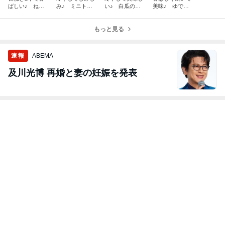
ばしい♪ ねぎ
み♪ ミニトマ
い♪ 白瓜のめ
美味♪ ゆでた
焼き
トのはちみつマ
んつゆ煮びたし
まごサラダの油
リネ
揚げ包み
もっと見る
速報
ABEMA
及川光博 再婚と妻の妊娠を発表