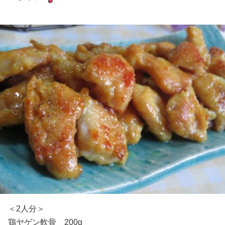
＜2人分＞
鶏ヤゲン軟骨 200g