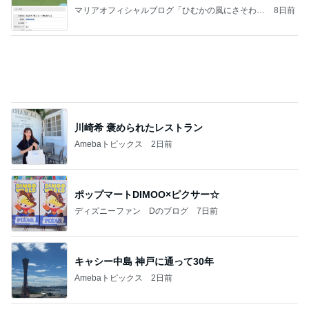
マリアオフィシャルブログ「ひむかの風にさそわれ
8日前
て」Powered by Ameba
川崎希 褒められたレストラン
Amebaトピックス
2日前
ポップマートDIMOO×ピクサー☆
ディズニーファン Dのブログ
7日前
キャシー中島 神戸に通って30年
Amebaトピックス
2日前
《3年連続》瑶子さま 懇意の高級カーディーラー
協賛のイベントにご出席…宮内庁が懸念する“熱心
すぎ
hirokoの✿Love＆Awakening✿
8日前