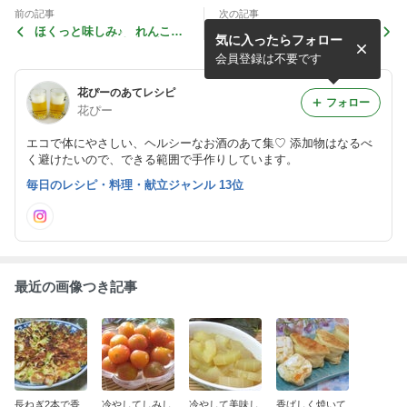
前の記事
次の記事
ほくっと味しみ♪ れんこん
べったら漬け風で絶妙♪ ス
気に入ったらフォロー
とちくわの甘醤油炒め煮
ライス大根の塩麹浅漬け
会員登録は不要です
花ぴーのあてレシピ
フォロー
花ぴー
エコで体にやさしい、ヘルシーなお酒のあて集♡ 添加物はなるべ
く避けたいので、できる範囲で手作りしています。
毎日のレシピ・料理・献立ジャンル 13位
最近の画像つき記事
長ねぎ2本で香
冷やしてしみし
冷やして美味し
香ばしく焼いて