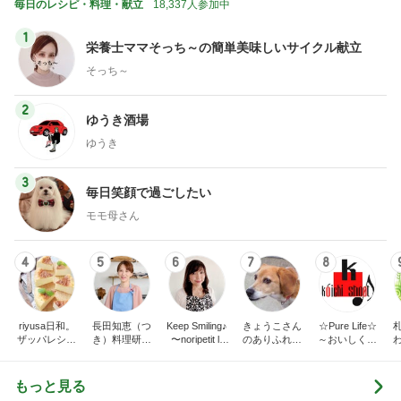
毎日のレシピ・料理・献立
18,337人参加中
1
栄養士ママそっち～の簡単美味しいサイクル献立
そっち～
2
ゆうき酒場
ゆうき
3
毎日笑顔で過ごしたい
モモ母さん
4
5
6
7
8
riyusa日和。
長田知恵（つ
Keep Smiling♪
きょうこさん
☆Pure Life☆
ザッパレシピ
き）料理研究
〜noripetit lif
のありふれた
～おいしく、
で褒められお
家「ご飯と可
e〜 おうちご
日常とばーば
楽しく、健康
やつと時々お
愛いおやつ、
はんと日々の
の食堂本日の
に。～
かず
キッチンアイ
事。
メニュー
もっと見る
テム」