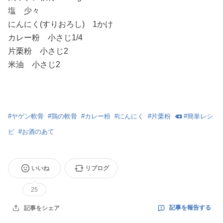
塩 少々
にんにく(すりおろし) 1かけ
カレー粉 小さじ1/4
片栗粉 小さじ2
米油 小さじ2
#
ヤゲン軟骨
#
鶏の軟骨
#
カレー粉
#
にんにく
#
片栗粉
#
簡単レシ
ピ
#
お酒のあて
いいね
リブログ
25
記事を報告する
記事をシェア