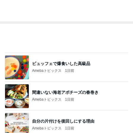
BEYOOOOO
島倉りか
ゆうこりん
石 安伊
蒼井心音
NDS