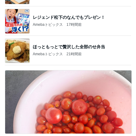
すだちでさっぱりな鯛の出汁茶漬け
Amebaトピックス
1日前
2026/07/28(K) 4本
何でかな？何でだろ？
10日前
過保護かと悩む娘のお祭り問題
Amebaトピックス
1日前