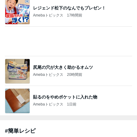
「痩せすぎ」小学生ギャルモデルに心配の声
Amebaトピックス
23時間前
2026/07/28(K) 4本
何でかな？何でだろ？
10日前
ジャンルランキング
毎日のレシピ・料理・献立
18,337人参加中
1
栄養士ママそっち～の簡単美味しいサイクル献立
そっち～
2
ゆうき酒場
ゆうき