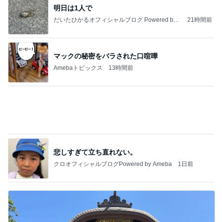
インターン面接3
四コマ戦士 パパ戦記
7日前
カキカキで気持ちよさそうなうずら
Amebaトピックス
1日前
記事を読む