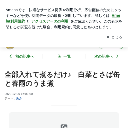
全部入れて煮るだけ♪ 白菜とさば缶と春雨のうま煮 | 花ぴー
のあてレシピ
アプリをダウンロードして
ブログの更新通知
を受け取りまし
開く
ょう。
花ぴーのあてレシピ
フォロー
前の記事へ
一覧
次の記事へ
全部入れて煮るだけ♪ 白菜とさば缶
と春雨のうま煮
2023-12-05 15:00:00
テーマ：
魚介