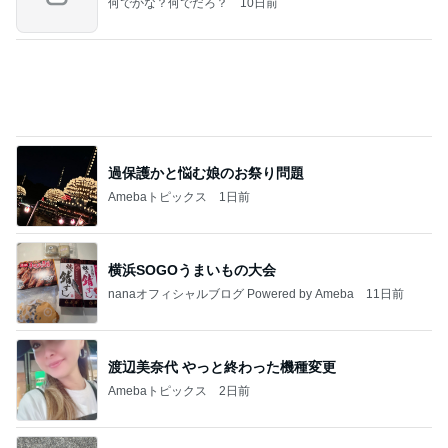
私達が何も言えなくなる事を楽しみにしていまー
す｡
最後の悪あがき
2日前
ママ友が調べてくれた夏らしいこと
Amebaトピックス
2日前
きっと高市ってこの時代に嘘、誤魔化し、はぐらか
しても【バレない】【通用する】とでも思ってたん
だろ
広報 いぬねこ本舗
9日前
ついつまんでしまうメープルナッツ
Amebaトピックス
2日前