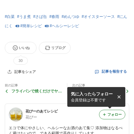
#
白菜
#
うま煮
#
さば缶
#
春雨
#
めんつゆ
#
オイスターソース
#
にん
にく
#
簡単レシピ
#
ヘルシーレシピ
いいね
リブログ
30
記事を報告する
記事をシェア
前の記事
次の記事
フライパンで焼くだけでヤミ
コリコリうま味がスゴイ♪
気に入ったらフォロー
ツキ♪ カリフラワーのカレ
鶏ひざ軟骨の塩こうじペッパ
ーチーズ焼き
ー炒め
会員登録は不要です
花ぴーのあてレシピ
フォロー
花ぴー
エコで体にやさしい、ヘルシーなお酒のあて集♡ 添加物はなるべ
く避けたいので、できる範囲で手作りしています。