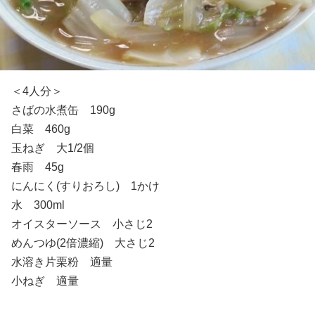
＜4人分＞
さばの水煮缶 190g
白菜 460g
玉ねぎ 大1/2個
春雨 45g
にんにく(すりおろし) 1かけ
水 300ml
オイスターソース 小さじ2
めんつゆ(2倍濃縮) 大さじ2
水溶き片栗粉 適量
小ねぎ 適量