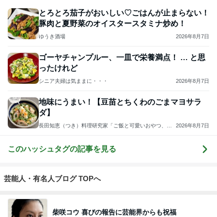
3
毎日笑顔で過ごしたい
モモ母さん
4
5
6
7
8
長田知恵（つ
riyusa日和。
Keep Smiling♪
きょうこさん
☆Pure Life☆
き）料理研究
ザッパレシピ
〜noripetit lif
のありふれた
～おいしく、
家「ご飯と可
で褒められお
e〜 おうちご
日常とばーば
楽しく、健康
愛いおやつ、
やつと時々お
はんと日々の
の食堂本日の
に。～
キッチンアイ
かず
事。
メニュー
もっと見る
テム」
ビュッフェで爆食いした高級品