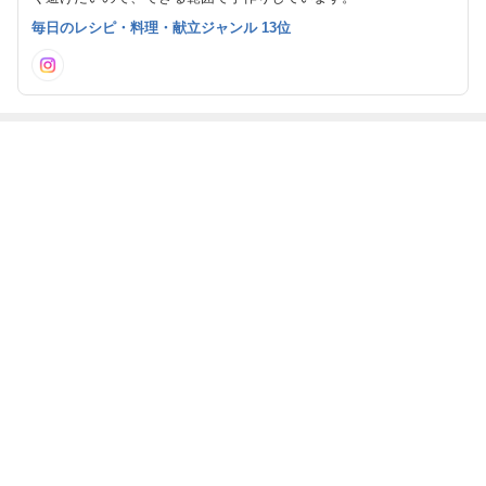
毎日のレシピ・料理・献立ジャンル 13位
最近の画像つき記事
長ねぎ2本で香
冷やしてしみし
冷やして美味し
香ばしく焼いて
ばしい♪ ねぎ
み♪ ミニトマ
い♪ 白瓜のめ
美味♪ ゆでた
焼き
トのはちみつマ
んつゆ煮びたし
まごサラダの油
リネ
揚げ包み
もっと見る
ABEMA
飯田圭織「誰だか分からない」激変し
た44歳の近影