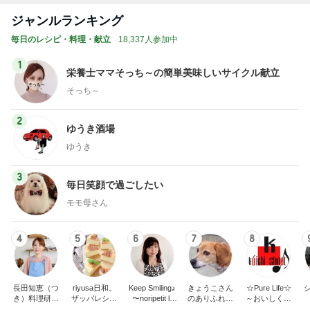
トップブロガーランキング
インテリア&DIY
子育て
1
1
おうちと暮らしのレシ
kosodatefulな毎
ピ 〜HOME&LIFE〜
オギャ子の暴走～
yuki (ドキ子）
オギャ子
2
2
ほんとうに必要な物し
日曜日は９時まで
か持たない暮らし◆Ke
い。
ep Life Simple◆〜イ
yukiko
あべかわ
ンテリアのきろく〜
3
3
１００均・カルディ大
四十路シンパパの
好き！食いしん坊☆き
日記
らりん☆のブログ
☆きらりん☆
はやパパ
もっと見る
オフィシャルブロガーランキング