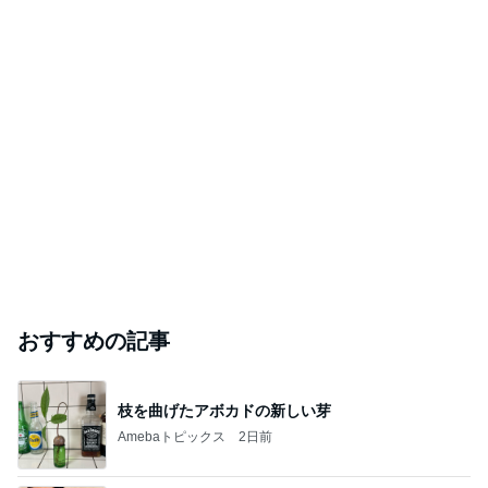
ったけれど
シニア夫婦は気ままに・・・
2026年8月7日
地味にうまい！【豆苗とちくわのごまマヨサラ
ダ】
長田知恵（つき）料理研究家「ご飯と可愛いおやつ、キ
2026年8月7日
ッチンアイテム」
このハッシュタグの記事を見る
芸能人・有名人ブログ TOPへ
柴咲コウ 喜びの報告に芸能界からも祝福
Amebaトピックス
1日前
悲しすぎて立ち直れない。
クロオフィシャルブログPowered by Ameba
1日前