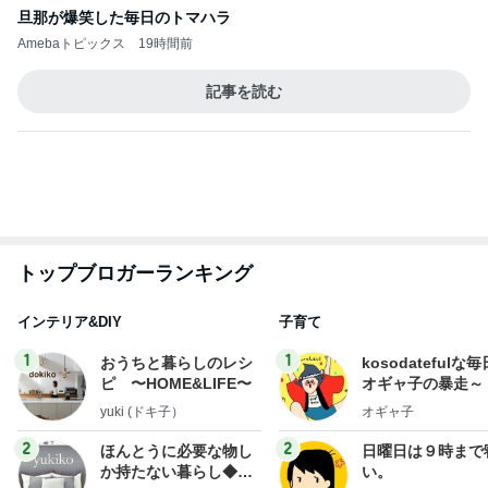
横浜SOGOうまいもの大会
nanaオフィシャルブログ Powered by Ameba
11日前
渡辺美奈代 やっと終わった機種変更
Amebaトピックス
2日前
明日は1人で
だいたひかるオフィシャルブログ Powered by
21時間前
Ameba
マックの秘密をバラされた口喧嘩
Amebaトピックス
13時間前