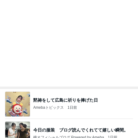
だいたの夫 カニから鮭への晩ご飯変更
Amebaトピックス
1日前
20260803 鬼郁隊4人衆で中ちゃん釣行 写メ
中ちゃんのブログ
1日前
胸部のはずが腰に見えるレントゲン
Amebaトピックス
12時間前