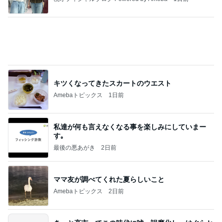
業務用アイスどこに売ってる？ロッテやタカナシ等
安い市販の2リットルアイスは業務スーパーやシャ
トレ
AKO | Smart Life
8日前
エアコンフル稼働で仕方ない光熱費
Amebaトピックス
1日前
【ヤマハ発動機】～トートバック～【三越伊勢丹】
株主優待を楽しんで～tasayuryのブログ
14日前
山田花子 息子が選んだお土産
Amebaトピックス
1日前