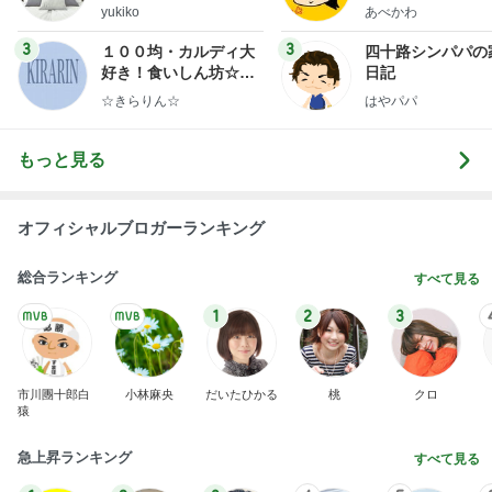
悲しすぎて立ち直れない。
クロオフィシャルブログPowered by Ameba
1日前
假屋崎省吾 見事な建長寺のハス
Amebaトピックス
1日前